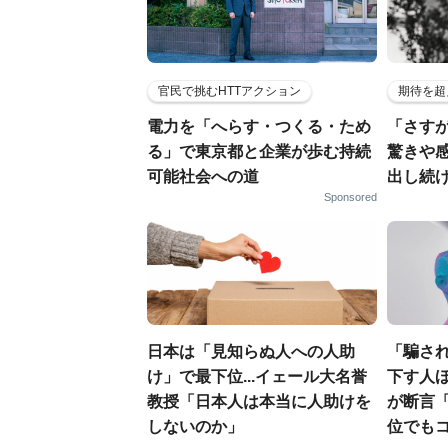
官民で挑むHTTアクション
期待を超
電力を「へらす・つくる・ため
「さす
る」で東京都と企業が歩む持続
驚きや
可能社会への道
出し続
Sponsored
日本は「見知らぬ人への人助
「騙さ
け」で最下位...イェール大名誉
下す人ほ
教授「日本人は本当に人助けを
が断言
しないのか」
位でも