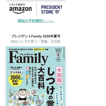
雑誌の予約購読
はこちら
プレジデントFamily 2026年夏号
頭のいい子が育つ「育脳」大百科