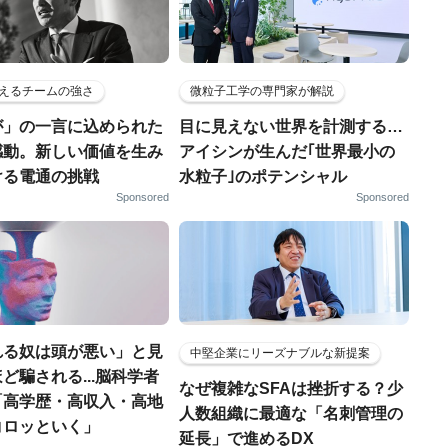
えるチームの強さ
微粒子工学の専門家が解説
が」の一言に込められた
目に見えない世界を計測する…
感動。新しい価値を生み
アイシンが生んだ｢世界最小の
ける電通の挑戦
水粒子｣のポテンシャル
Sponsored
Sponsored
れる奴は頭が悪い」と見
中堅企業にリーズナブルな新提案
ど騙される...脳科学者
なぜ複雑なSFAは挫折する？少
「高学歴・高収入・高地
人数組織に最適な「名刺管理の
コロッといく」
延長」で進めるDX