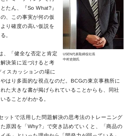
ん、『So What?』
るの、この事実が何の仮
、より確度の高い仮説を
する。
は、「健全な否定と肯定
USEN代表取締役社長
中村史朗氏
題解決策に近づけると考
ディスカッションの場に
やはり多面的な視点なのだ。BCGの東京事務所に
かれた大きな書が掲げられていることからも、同社
ていることがわかる。
?」をセットで活用した問題解決の思考法のトレーニング
た原因を「Why?」で突き詰めていくと、「商品の
マイチ」といった理由から「開発力が弱っている」