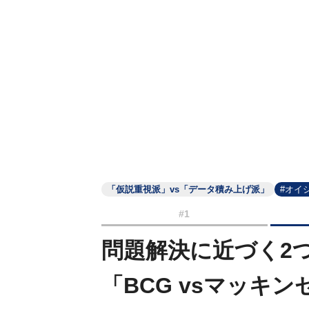
「仮説重視派」vs「データ積み上げ派」
#オイ
#1
問題解決に近づく2
「BCG vsマッキ