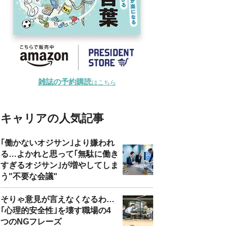
雑誌の予約購読
はこちら
キャリアの人気記事
｢働かないオジサン｣より嫌われ
る…よかれと思って｢無駄に働き
すぎるオジサン｣が増やしてしま
う"不要な会議"
そりゃ意見が言えなくなるわ…
｢心理的安全性｣を壊す職場の4
つのNGフレーズ