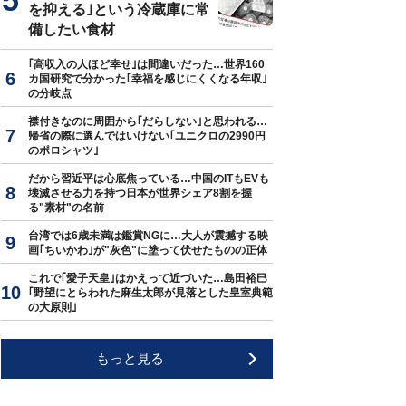
を抑える｣という冷蔵庫に常
備したい食材
｢高収入の人ほど幸せ｣は間違いだった…世界160
カ国研究で分かった｢幸福を感じにくくなる年収｣
の分岐点
襟付きなのに周囲から｢だらしない｣と思われる…
帰省の際に選んではいけない｢ユニクロの2990円
のポロシャツ｣
だから習近平は心底焦っている…中国のITもEVも
壊滅させる力を持つ日本が世界シェア8割を握
る"素材"の名前
台湾では6歳未満は鑑賞NGに…大人が震撼する映
画｢ちいかわ｣が"灰色"に塗って伏せたものの正体
これで｢愛子天皇｣はかえって近づいた…島田裕巳
｢野望にとらわれた麻生太郎が見落とした皇室典範
の大原則｣
もっと見る