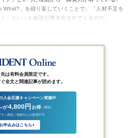
 What?」を繰り返していくことで、「人材不足を
抜く」といった仮説が導き出されてくるのだ。
ら先は有料会員限定です。
すぐ全文と関連記事が読めます。
の入会応援キャンペーン実施中
4,800円
ンが
お得
（税込）
プラン限定／他割引との併用不可
お申込みはこちら