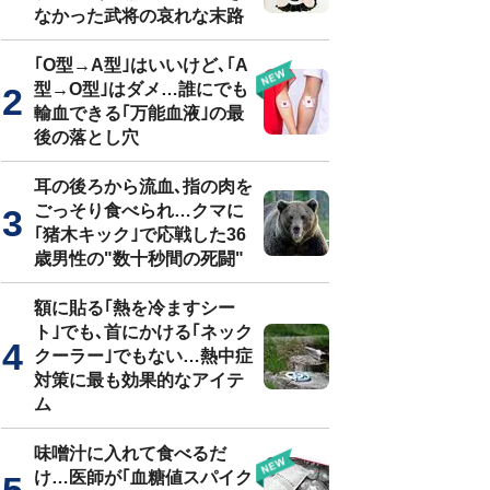
なかった武将の哀れな末路
｢O型→A型｣はいいけど､｢A
型→O型｣はダメ…誰にでも
輸血できる｢万能血液｣の最
後の落とし穴
耳の後ろから流血､指の肉を
ごっそり食べられ…クマに
｢猪木キック｣で応戦した36
歳男性の"数十秒間の死闘"
額に貼る｢熱を冷ますシー
ト｣でも､首にかける｢ネック
クーラー｣でもない…熱中症
対策に最も効果的なアイテ
ム
味噌汁に入れて食べるだ
け…医師が｢血糖値スパイク