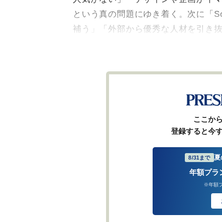
という真の問題にゆき着く。次に「So
補う」「外部から優秀な人材を引き
ここか
登録すると今
夏
8/31まで
年額プラ
※年額