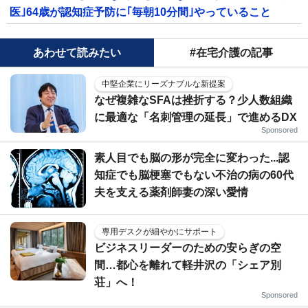
医｣64歳が認知症予防に｢毎朝10分間｣やっていること
あわせて読みたい
#在宅介護の記事
中堅企業にリーズナブルな新提案
なぜ複雑なSFAは挫折する？少人数組織
に最適な「名刺管理の延長」で進めるDX
Sponsored
素人目でも脳の形が完全に変わった...認
知症でも脳梗塞でもない不治の病の60代
夫を支える薬剤師妻の深い愛情
専用デスクが細やかにサポート
ビジネスリーダーのための安らぎの空
間…都心を離れて軽井沢の「シェア別
荘」へ！
Sponsored