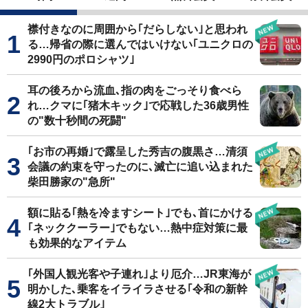
襟付きなのに周囲から｢だらしない｣と思われ
る…帰省の際に選んではいけない｢ユニクロの
2990円のポロシャツ｣
耳の後ろから流血､指の肉をごっそり食べら
れ…クマに｢猪木キック｣で応戦した36歳男性
の"数十秒間の死闘"
｢お市の再婚｣で露呈した秀吉の腹黒さ…清須
会議の約束を守ったのに､滅亡に追い込まれた
柴田勝家の"急所"
額に貼る｢熱を冷ますシート｣でも､首にかける
｢ネッククーラー｣でもない…熱中症対策に最
も効果的なアイテム
｢外国人観光客や子連れ｣より厄介…JR東海が
明かした､乗客をイライラさせる｢令和の新幹
線2大トラブル｣