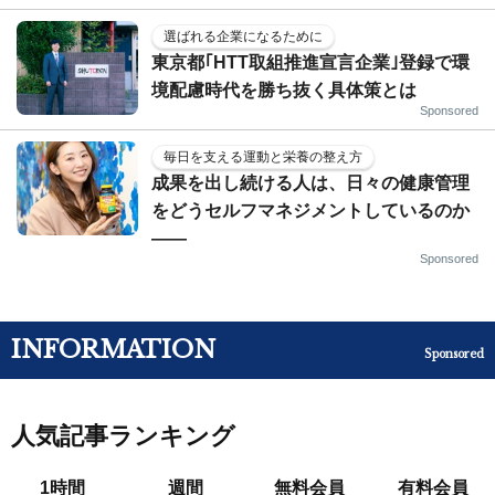
選ばれる企業になるために
東京都｢HTT取組推進宣言企業｣登録で環
境配慮時代を勝ち抜く具体策とは
Sponsored
毎日を支える運動と栄養の整え方
成果を出し続ける人は、日々の健康管理
をどうセルフマネジメントしているのか
——
Sponsored
INFORMATION
Sponsored
人気記事ランキング
1時間
週間
無料会員
有料会員