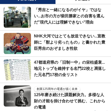
「秀吉と一緒になるのがイヤ」ではな
い...お市の方が柴田勝家との自害を選ん
だ"現代人には理解できない"理由
NHK大河ではとても放送できない...宣教
師に「獣より劣ったもの」と書かれた豊
臣秀吉のおぞましき性欲
47都道府県の「旧制一中」の栄枯盛衰...
地元トップを維持する名門22校と凋落し
た元名門17校の全リスト
創業125周年の電通が描く未来
125年磨き続けた課題解決力。多様な人
財の才能を掛け合わせて挑む、これから
の電通