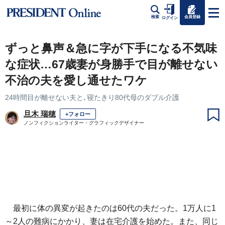
会員登録
検索
ログイン
ずっと鼻声＆急に字が下手になる不気味
な症状…67歳妻が身勝手で目が離せない
不治の夫を愛し通せたワケ
24時間目が離せない夫と､寝たきり80代母のダブル介護
旦木 瑞穂
+フォロー
ノンフィクションライター・グラフィックデザイナー
最初に体の異変が起きたのは60代の夫だった。1万人に1
～2人の難病にかかり、妻は在宅介護を始めた。また、同じ