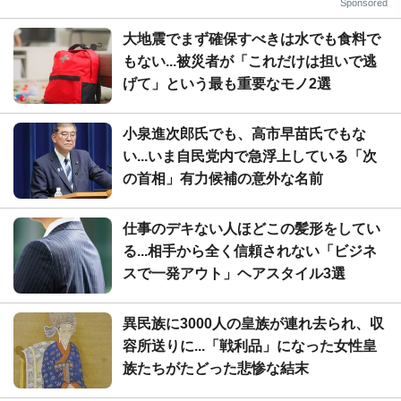
Sponsored
大地震でまず確保すべきは水でも食料で
もない...被災者が「これだけは担いで逃
げて」という最も重要なモノ2選
小泉進次郎氏でも、高市早苗氏でもな
い...いま自民党内で急浮上している「次
の首相」有力候補の意外な名前
仕事のデキない人ほどこの髪形をしてい
る...相手から全く信頼されない「ビジネ
スで一発アウト」ヘアスタイル3選
異民族に3000人の皇族が連れ去られ、収
容所送りに...「戦利品」になった女性皇
族たちがたどった悲惨な結末