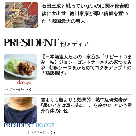
石田三成と戦っていないのに関ヶ原合戦
後に大出世...徳川家康が厚い信頼を置い
た「戦国最大の悪人」
【日本酒達人たちの、家呑み「リピートつま
み」帖】ジョン・ゴントナーさんの家つまみ
➁ 胡麻ソースをからめてコクをアップ！の
「鶏唐揚げ」
トップページへ
首よりも脇よりも効果的…熱中症研究者が
｢暑いときは真っ先にここを冷やせ｣という意
外な体の部位
トップページへ