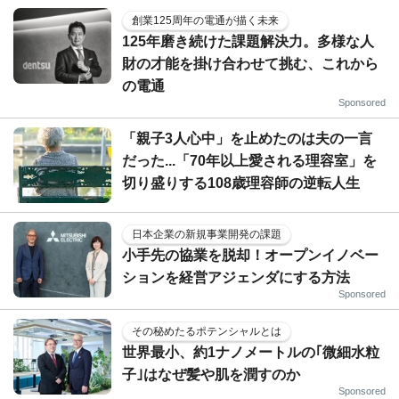
創業125周年の電通が描く未来
125年磨き続けた課題解決力。多様な人
財の才能を掛け合わせて挑む、これから
の電通
Sponsored
「親子3人心中」を止めたのは夫の一言
だった...「70年以上愛される理容室」を
切り盛りする108歳理容師の逆転人生
日本企業の新規事業開発の課題
小手先の協業を脱却！オープンイノベー
ションを経営アジェンダにする方法
Sponsored
その秘めたるポテンシャルとは
世界最小、約1ナノメートルの｢微細水粒
子｣はなぜ髪や肌を潤すのか
Sponsored