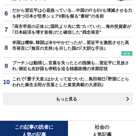
だから習近平は心底焦っている…中国のITもEVも壊滅させる力
を持つ日本が世界シェア8割を握る"素材"の名前
｢高市早苗の正体｣に国民より先に気づいていた…海外投資家が
｢日本経済を壊す首相｣だと確信した"残念発言"
米国は曖昧､韓国は冷ややかだったが…習近平を激怒させた高
市発言に｢無言の支持｣を示した国の｢大胆な手法｣
プーチンは動揺し､言葉を失ったとの指摘も…習近平に見放さ
れ､側近も友好国も停戦を迫る独裁政権の末期症状
これで｢愛子天皇｣はかえって近づいた…島田裕巳｢野望にとら
われた麻生太郎が見落とした皇室典範の大原則｣
もっと見る
この記事の読者に
社会の
人気の記事
人気記事