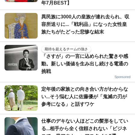
年7月BEST】
異民族に3000人の皇族が連れ去られ、収
容所送りに...「戦利品」になった女性皇
族たちがたどった悲惨な結末
期待を超えるチームの強さ
「さすが」の一言に込められた驚きや感
動。新しい価値を生み出し続ける電通の
挑戦
Sponsored
定年後の家族との向き合い方がわからな
い...そう悩む人に佐藤優が「鬼滅の刃が
参考になる」と話すワケ
仕事のデキない人ほどこの髪形をしてい
る...相手から全く信頼されない「ビジネ