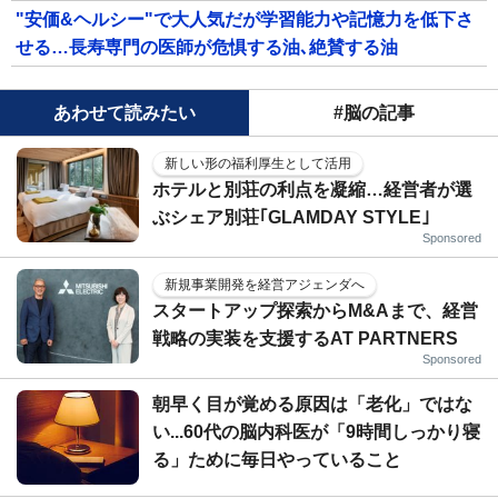
"安価&ヘルシー"で大人気だが学習能力や記憶力を低下さ
せる…長寿専門の医師が危惧する油､絶賛する油
あわせて読みたい
#脳の記事
新しい形の福利厚生として活用
ホテルと別荘の利点を凝縮…経営者が選
ぶシェア別荘｢GLAMDAY STYLE｣
Sponsored
新規事業開発を経営アジェンダへ
スタートアップ探索からM&Aまで、経営
戦略の実装を支援するAT PARTNERS
Sponsored
朝早く目が覚める原因は「老化」ではな
い...60代の脳内科医が「9時間しっかり寝
る」ために毎日やっていること