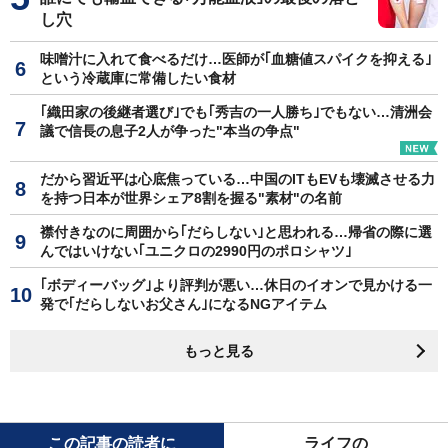
し穴
味噌汁に入れて食べるだけ…医師が｢血糖値スパイクを抑える｣
という冷蔵庫に常備したい食材
｢織田家の後継者選び｣でも｢秀吉の一人勝ち｣でもない…清洲会
議で信長の息子2人が争った"本当の争点"
だから習近平は心底焦っている…中国のITもEVも壊滅させる力
を持つ日本が世界シェア8割を握る"素材"の名前
襟付きなのに周囲から｢だらしない｣と思われる…帰省の際に選
んではいけない｢ユニクロの2990円のポロシャツ｣
｢ボディーバッグ｣より評判が悪い…休日のイオンで見かける一
発で｢だらしないお父さん｣になるNGアイテム
もっと見る
この記事の読者に
ライフの