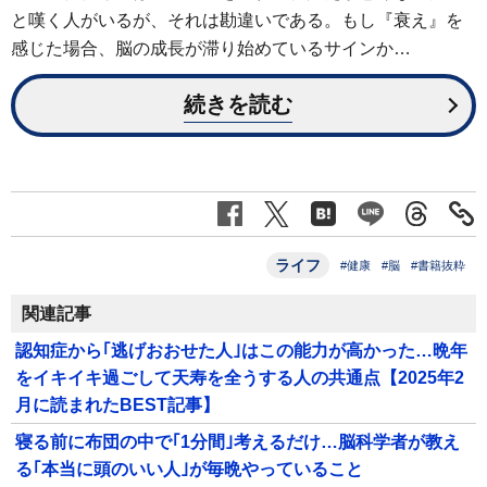
と嘆く人がいるが、それは勘違いである。もし『衰え』を
感じた場合、脳の成長が滞り始めているサインか…
続きを読む
ライフ
#健康
#脳
#書籍抜粋
関連記事
認知症から｢逃げおおせた人｣はこの能力が高かった…晩年
をイキイキ過ごして天寿を全うする人の共通点【2025年2
月に読まれたBEST記事】
寝る前に布団の中で｢1分間｣考えるだけ…脳科学者が教え
る｢本当に頭のいい人｣が毎晩やっていること