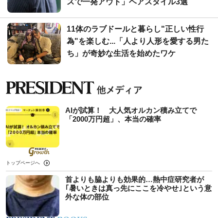
スで一発アウト」ヘアスタイル3選
11体のラブドールと暮らし"正しい性行
為"を楽しむ...「人より人形を愛する男た
ち」が奇妙な生活を始めたワケ
AIが試算！ 大人気オルカン積み立てで
「2000万円超」、本当の確率
トップページへ
首よりも脇よりも効果的…熱中症研究者が
｢暑いときは真っ先にここを冷やせ｣という意
外な体の部位