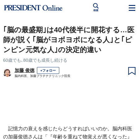
検索
｢脳の最盛期｣は40代後半に開花する…医
師が説く｢脳がヨボヨボになる人｣と｢ピ
ンピン元気な人｣の決定的違い
60歳でも､80歳でも成長し続ける
加藤 俊徳
+フォロー
脳内科医、加藤プラチナクリニック院長
記憶力の衰えを感じたらどうすればいいのか。脳内科医
の加藤俊徳さんは「『年齢を重ねて物覚えが悪くなった』