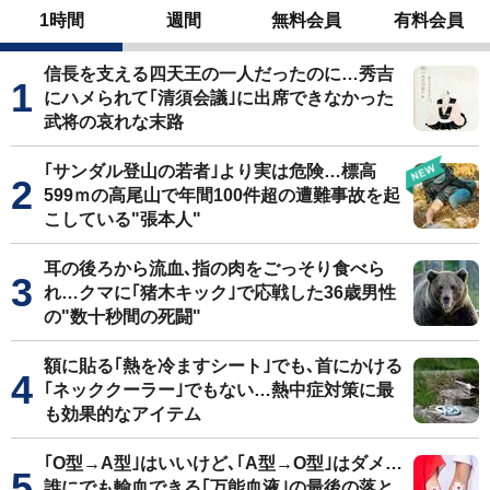
1時間
週間
無料会員
有料会員
信長を支える四天王の一人だったのに…秀吉
にハメられて｢清須会議｣に出席できなかった
武将の哀れな末路
｢サンダル登山の若者｣より実は危険…標高
599ｍの高尾山で年間100件超の遭難事故を起
こしている"張本人"
耳の後ろから流血､指の肉をごっそり食べら
れ…クマに｢猪木キック｣で応戦した36歳男性
の"数十秒間の死闘"
額に貼る｢熱を冷ますシート｣でも､首にかける
｢ネッククーラー｣でもない…熱中症対策に最
も効果的なアイテム
｢O型→A型｣はいいけど､｢A型→O型｣はダメ…
誰にでも輸血できる｢万能血液｣の最後の落と