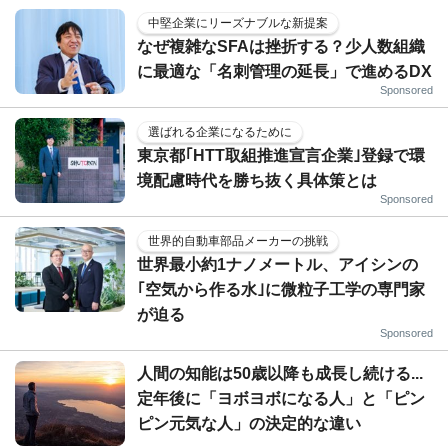
中堅企業にリーズナブルな新提案
なぜ複雑なSFAは挫折する？少人数組織
に最適な「名刺管理の延長」で進めるDX
Sponsored
選ばれる企業になるために
東京都｢HTT取組推進宣言企業｣登録で環
境配慮時代を勝ち抜く具体策とは
Sponsored
世界的自動車部品メーカーの挑戦
世界最小約1ナノメートル、アイシンの
｢空気から作る水｣に微粒子工学の専門家
が迫る
Sponsored
人間の知能は50歳以降も成長し続ける...
定年後に「ヨボヨボになる人」と「ピン
ピン元気な人」の決定的な違い