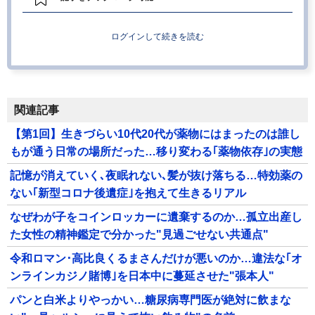
ログインして続きを読む
関連記事
【第1回】生きづらい10代20代が薬物にはまったのは誰し
もが通う日常の場所だった…移り変わる｢薬物依存｣の実態
記憶が消えていく､夜眠れない､髪が抜け落ちる…特効薬の
ない｢新型コロナ後遺症｣を抱えて生きるリアル
なぜわが子をコインロッカーに遺棄するのか…孤立出産し
た女性の精神鑑定で分かった"見過ごせない共通点"
令和ロマン･高比良くるまさんだけが悪いのか…違法な｢オ
ンラインカジノ賭博｣を日本中に蔓延させた"張本人"
パンと白米よりやっかい…糖尿病専門医が絶対に飲まな