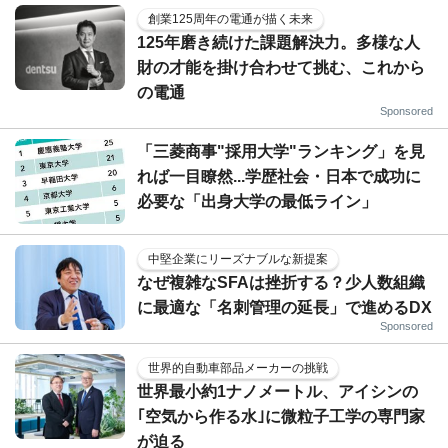
創業125周年の電通が描く未来
125年磨き続けた課題解決力。多様な人
財の才能を掛け合わせて挑む、これから
の電通
Sponsored
「三菱商事"採用大学"ランキング」を見
れば一目瞭然...学歴社会・日本で成功に
必要な「出身大学の最低ライン」
中堅企業にリーズナブルな新提案
なぜ複雑なSFAは挫折する？少人数組織
に最適な「名刺管理の延長」で進めるDX
Sponsored
世界的自動車部品メーカーの挑戦
世界最小約1ナノメートル、アイシンの
｢空気から作る水｣に微粒子工学の専門家
が迫る