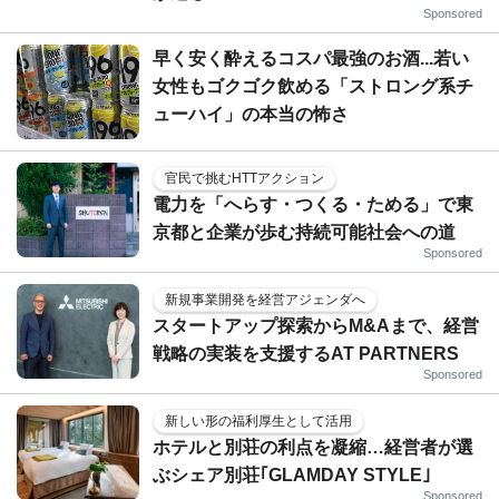
Sponsored
早く安く酔えるコスパ最強のお酒...若い
女性もゴクゴク飲める「ストロング系チ
ューハイ」の本当の怖さ
官民で挑むHTTアクション
電力を「へらす・つくる・ためる」で東
京都と企業が歩む持続可能社会への道
Sponsored
新規事業開発を経営アジェンダへ
スタートアップ探索からM&Aまで、経営
戦略の実装を支援するAT PARTNERS
Sponsored
新しい形の福利厚生として活用
ホテルと別荘の利点を凝縮…経営者が選
ぶシェア別荘｢GLAMDAY STYLE｣
Sponsored