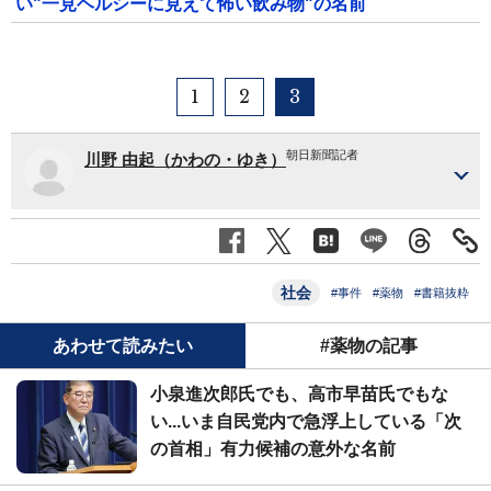
い"一見ヘルシーに見えて怖い飲み物"の名前
1
2
3
朝日新聞記者
川野 由起（かわの・ゆき）
社会
#事件
#薬物
#書籍抜粋
あわせて読みたい
#薬物の記事
小泉進次郎氏でも、高市早苗氏でもな
い...いま自民党内で急浮上している「次
の首相」有力候補の意外な名前