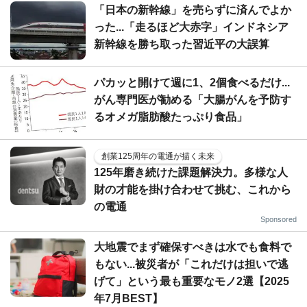
「日本の新幹線」を売らずに済んでよか
った...「走るほど大赤字」インドネシア
新幹線を勝ち取った習近平の大誤算
パカッと開けて週に1、2個食べるだけ...
がん専門医が勧める「大腸がんを予防す
るオメガ脂肪酸たっぷり食品」
創業125周年の電通が描く未来
125年磨き続けた課題解決力。多様な人
財の才能を掛け合わせて挑む、これから
の電通
Sponsored
大地震でまず確保すべきは水でも食料で
もない...被災者が「これだけは担いで逃
げて」という最も重要なモノ2選【2025
年7月BEST】