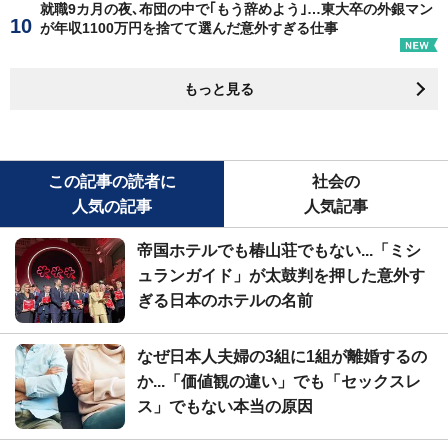
就職9カ月の夜､布団の中で｢もう辞めよう｣…東大卒の外銀マン
が年収1100万円を捨てて選んだ意外すぎる仕事
もっと見る
この記事の読者に
社会の
人気の記事
人気記事
帝国ホテルでも椿山荘でもない...「ミシ
ュランガイド」が太鼓判を押した意外す
ぎる日本のホテルの名前
なぜ日本人夫婦の3組に1組が離婚するの
か...「価値観の違い」でも「セックスレ
ス」でもない本当の原因