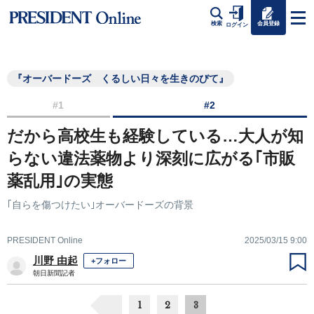
会員登録
検索
ログイン
『オーバードーズ くるしい日々を生きのびて』
#1
#2
だから高校生も経験している…大人が知
らない違法薬物より深刻に広がる｢市販
薬乱用｣の実態
｢自らを傷つけたい｣オーバードーズの背景
PRESIDENT Online
2025/03/15 9:00
川野 由起
+フォロー
朝日新聞記者
1
2
3