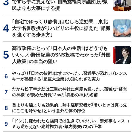
ですら手に負えない｢自民党福岡県議団｣が県
民よりも大事にする掟
｢自宅でゆっくり静養｣はむしろ逆効果…東北
大学名誉教授がリハビリの主役に据えた｢腎臓
を強くする歩き方｣
高市政権にとって｢日本人の生活｣はどうでも
いい…小野田紀美のSNS投稿でわかった｢外国
人政策｣の本当の狙い
やっぱり｢日本の技術｣はすごかった…習近平が恐れ､ゼレンス
キーが熱望する｢超巨大企業｣の知られざる実力
だから松下幸之助は三重の神社に何度も通った…孤独な"経営
の神様"が崇めた身長12mの｢異形の神｣の名前
首よりも脇よりも効果的…熱中症研究者が｢暑いときは真っ先
にここを冷やせ｣という意外な体の部位
｢ドン｣に嫌われたら福岡では生きていけない…県知事もマスコ
ミも逆らえない絶対権力者･藏内勇夫(72)の正体