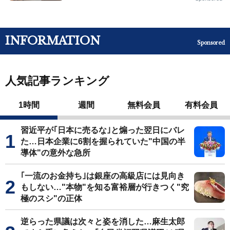
INFORMATION
Sponsored
人気記事ランキング
1時間
週間
無料会員
有料会員
習近平が｢日本に売るな｣と煽った翌日にバレ
た…日本企業に6割を握られていた"中国の半
導体"の意外な急所
｢一流のお金持ち｣は銀座の高級店には見向き
もしない…"本物"を知る富裕層が行きつく"究
極のスシ"の正体
逆らった県議は次々と姿を消した…麻生太郎