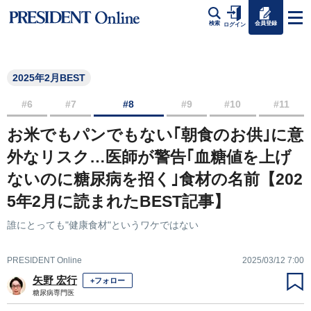
会員登録
検索
ログイン
2025年2月BEST
#6
#7
#8
#9
#10
#11
お米でもパンでもない｢朝食のお供｣に意
外なリスク…医師が警告｢血糖値を上げ
ないのに糖尿病を招く｣食材の名前【202
5年2月に読まれたBEST記事】
誰にとっても"健康食材"というワケではない
PRESIDENT Online
2025/03/12 7:00
矢野 宏行
+フォロー
糖尿病専門医