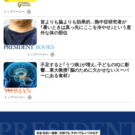
トップページへ
首よりも脇よりも効果的…熱中症研究者が
｢暑いときは真っ先にここを冷やせ｣という意
外な体の部位
トップページへ
不足すると｢うつ病｣が増え､子どものIQに影
響…東大教授｢脳のために欠かせないスーパ
ーにある食材｣
トップページへ