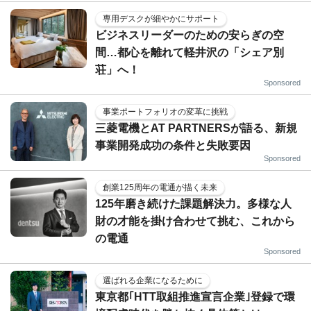
専用デスクが細やかにサポート
ビジネスリーダーのための安らぎの空
間…都心を離れて軽井沢の「シェア別
荘」へ！
Sponsored
事業ポートフォリオの変革に挑戦
三菱電機とAT PARTNERSが語る、新規
事業開発成功の条件と失敗要因
Sponsored
創業125周年の電通が描く未来
125年磨き続けた課題解決力。多様な人
財の才能を掛け合わせて挑む、これから
の電通
Sponsored
選ばれる企業になるために
東京都｢HTT取組推進宣言企業｣登録で環