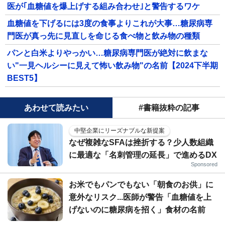
医が｢血糖値を爆上げする組み合わせ｣と警告するワケ
血糖値を下げるには3度の食事よりこれが大事…糖尿病専
門医が真っ先に見直しを命じる食べ物と飲み物の種類
パンと白米よりやっかい…糖尿病専門医が絶対に飲まな
い"一見ヘルシーに見えて怖い飲み物"の名前【2024下半期
BEST5】
あわせて読みたい
#書籍抜粋の記事
中堅企業にリーズナブルな新提案
なぜ複雑なSFAは挫折する？少人数組織
に最適な「名刺管理の延長」で進めるDX
Sponsored
お米でもパンでもない「朝食のお供」に
意外なリスク...医師が警告「血糖値を上
げないのに糖尿病を招く」食材の名前