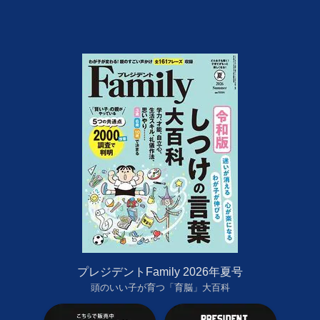
プレジデントFamily 2026年夏号
頭のいい子が育つ「育脳」大百科