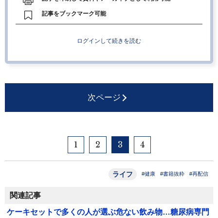
記事をブックマーク可能
ログインして続きを読む
次ページ
1
2
3
4
ライフ
#健康
#書籍抜粋
#再配信
関連記事
ケーキセットで多くの人が選ぶ危ない飲み物…糖尿病専門