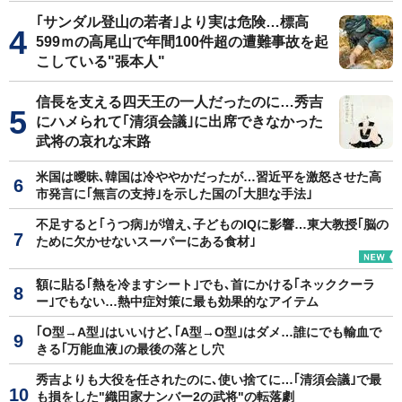
｢サンダル登山の若者｣より実は危険…標高
599ｍの高尾山で年間100件超の遭難事故を起
こしている"張本人"
信長を支える四天王の一人だったのに…秀吉
にハメられて｢清須会議｣に出席できなかった
武将の哀れな末路
米国は曖昧､韓国は冷ややかだったが…習近平を激怒させた高
市発言に｢無言の支持｣を示した国の｢大胆な手法｣
不足すると｢うつ病｣が増え､子どものIQに影響…東大教授｢脳の
ために欠かせないスーパーにある食材｣
額に貼る｢熱を冷ますシート｣でも､首にかける｢ネッククーラ
ー｣でもない…熱中症対策に最も効果的なアイテム
｢O型→A型｣はいいけど､｢A型→O型｣はダメ…誰にでも輸血で
きる｢万能血液｣の最後の落とし穴
秀吉よりも大役を任されたのに､使い捨てに…｢清須会議｣で最
も損をした"織田家ナンバー2の武将"の転落劇