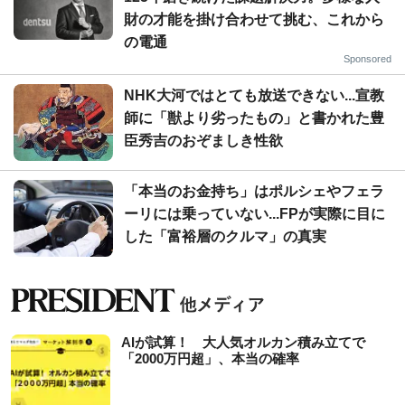
財の才能を掛け合わせて挑む、これから
の電通
Sponsored
NHK大河ではとても放送できない...宣教
師に「獣より劣ったもの」と書かれた豊
臣秀吉のおぞましき性欲
「本当のお金持ち」はポルシェやフェラ
ーリには乗っていない...FPが実際に目に
した「富裕層のクルマ」の真実
AIが試算！ 大人気オルカン積み立てで
「2000万円超」、本当の確率