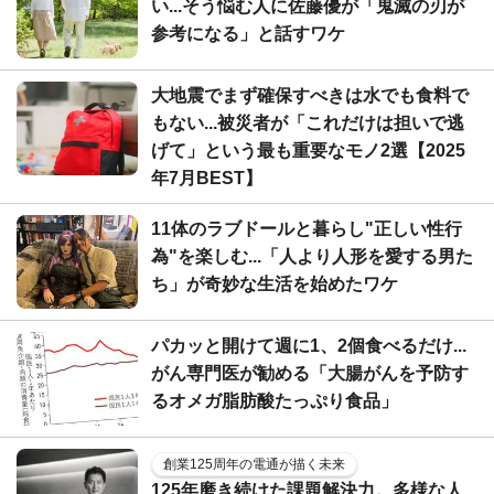
い...そう悩む人に佐藤優が「鬼滅の刃が
参考になる」と話すワケ
大地震でまず確保すべきは水でも食料で
もない...被災者が「これだけは担いで逃
げて」という最も重要なモノ2選【2025
年7月BEST】
11体のラブドールと暮らし"正しい性行
為"を楽しむ...「人より人形を愛する男た
ち」が奇妙な生活を始めたワケ
パカッと開けて週に1、2個食べるだけ...
がん専門医が勧める「大腸がんを予防す
るオメガ脂肪酸たっぷり食品」
創業125周年の電通が描く未来
125年磨き続けた課題解決力。多様な人