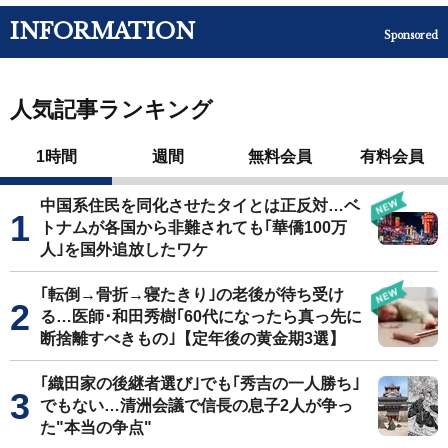
INFORMATION
Sponsored
人気記事ランキング
1時間
週間
無料会員
有料会員
中国系住民を同化させたタイとは正反対…ベ
トナムが各国から非難されても｢華僑100万
人｣を国外追放したワケ
｢転倒→骨折→寝たきり｣の老後が待ち受け
る…医師･和田秀樹｢60代になったら真っ先に
断捨離すべきもの｣【定年後の黄金期3選】
｢織田家の後継者選び｣でも｢秀吉の一人勝ち｣
でもない…清洲会議で信長の息子2人が争っ
た"本当の争点"