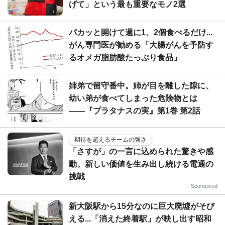
げて」という最も重要なモノ2選
パカッと開けて週に1、2個食べるだけ...
がん専門医が勧める「大腸がんを予防す
るオメガ脂肪酸たっぷり食品」
姉弟で留守番中。姉が目を離した隙に、
幼い弟が食べてしまった危険物とは
――『プラタナスの実』第1巻 第2話
期待を超えるチームの強さ
「さすが」の一言に込められた驚きや感
動。新しい価値を生み出し続ける電通の
挑戦
Sponsored
新大阪駅から15分なのに巨大廃墟がそび
える...「消えた終着駅」が映し出す昭和