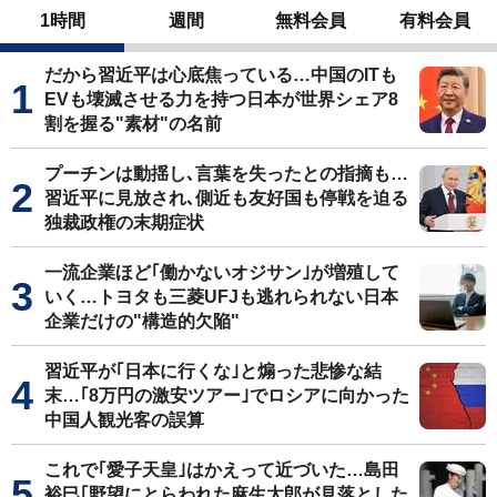
1時間
週間
無料会員
有料会員
だから習近平は心底焦っている…中国のITも
EVも壊滅させる力を持つ日本が世界シェア8
割を握る"素材"の名前
プーチンは動揺し､言葉を失ったとの指摘も…
習近平に見放され､側近も友好国も停戦を迫る
独裁政権の末期症状
一流企業ほど｢働かないオジサン｣が増殖して
いく…トヨタも三菱UFJも逃れられない日本
企業だけの"構造的欠陥"
習近平が｢日本に行くな｣と煽った悲惨な結
末…｢8万円の激安ツアー｣でロシアに向かった
中国人観光客の誤算
これで｢愛子天皇｣はかえって近づいた…島田
裕巳｢野望にとらわれた麻生太郎が見落とした