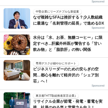
Sponsored
中堅企業にリーズナブルな新提案
なぜ複雑なSFAは挫折する？少人数組織
に最適な「名刺管理の延長」で進めるDX
Sponsored
水分は「水、お茶、無糖コーヒー」に限
定すべき...肝臓外科医が警告する「甘い
飲み物」と「脂肪肝」の怖い関係
専用デスクが細やかにサポート
ビジネスリーダーのための安らぎの空
間…都心を離れて軽井沢の「シェア別
荘」へ！
Sponsored
東京都｢HTT取組推進宣言企業｣
リサイクル企業が節電・発電・蓄電を実
践、社員のやる気と営業力も向上！