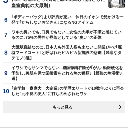
皇室典範の大原則｣
｢ボディーバッグ｣より評判が悪い…休日のイオンで見かける一
発で｢だらしないお父さん｣になるNGアイテム
ワキの臭いでも､口臭でもない…女性の大半が不潔と感じてい
るのに､75%の男性が見落としている"臭い"の正体
大阪駅直結なのに､日本人も外国人客も来ない…開業1年で｢廃
墟フードコート｣と呼ばれたピカピカ新施設の悲劇【残念なタ
テモノ3選】
イワシでもサンマでもない...糖尿病専門医が｢がん･動脈硬化を
予防し､美肌を保つ栄養素をとれる魚の種類｣【最強の魚活術3
選】
｢進学校→慶應大→大企業｣の学歴エリートが10数年ぶりに再会
した"元不良の友人"に打ちのめされたワケ
もっと見る