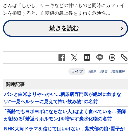
さんは「しかし、ケーキなどの甘いものと同時にカフェイ
ンを摂取すると、血糖値の急上昇をまねく危険性…
続きを読む
ライフ
#健康
#糖質
#書籍抜粋
関連記事
パンと白米よりやっかい…糖尿病専門医が絶対に飲まな
い"一見ヘルシーに見えて怖い飲み物"の名前
｢高齢でもヨボヨボにならない人｣はよく食べている…医師
が勧める｢若返りホルモン｣を増やす炭水化物の名前
NHK大河ドラマを信じてはいけない…紫式部の娘･賢子が