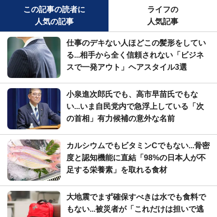
この記事の読者に
ライフの
人気の記事
人気記事
仕事のデキない人ほどこの髪形をしてい
る...相手から全く信頼されない「ビジネ
スで一発アウト」ヘアスタイル3選
小泉進次郎氏でも、高市早苗氏でもな
い...いま自民党内で急浮上している「次
の首相」有力候補の意外な名前
カルシウムでもビタミンCでもない...骨密
度と認知機能に直結「98%の日本人が不
足する栄養素」を取れる食材
大地震でまず確保すべきは水でも食料で
もない...被災者が「これだけは担いで逃