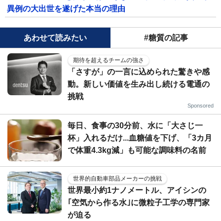
異例の大出世を遂げた本当の理由
あわせて読みたい
#糖質の記事
期待を超えるチームの強さ
「さすが」の一言に込められた驚きや感
動。新しい価値を生み出し続ける電通の
挑戦
Sponsored
毎日、食事の30分前、水に「大さじ一
杯」入れるだけ...血糖値を下げ、「3カ月
で体重4.3kg減」も可能な調味料の名前
世界的自動車部品メーカーの挑戦
世界最小約1ナノメートル、アイシンの
｢空気から作る水｣に微粒子工学の専門家
が迫る