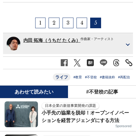
1
2
3
4
5
作曲家・アーティスト
内田 拓海（うちだ たくみ）
ライフ
#教育
#不登校
#書籍抜粋
#再配信
あわせて読みたい
#不登校の記事
日本企業の新規事業開発の課題
小手先の協業を脱却！オープンイノベー
ションを経営アジェンダにする方法
Sponsored