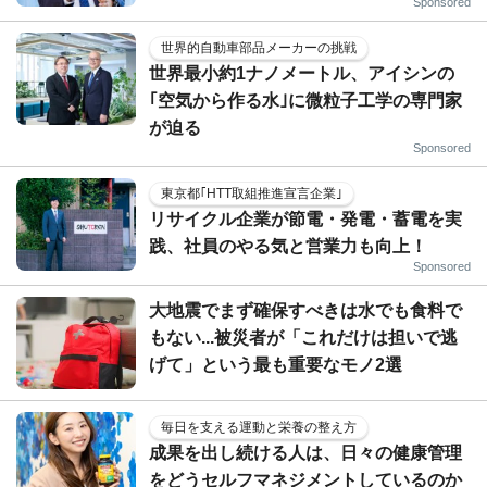
Sponsored
世界的自動車部品メーカーの挑戦
世界最小約1ナノメートル、アイシンの
｢空気から作る水｣に微粒子工学の専門家
が迫る
Sponsored
東京都｢HTT取組推進宣言企業｣
リサイクル企業が節電・発電・蓄電を実
践、社員のやる気と営業力も向上！
Sponsored
大地震でまず確保すべきは水でも食料で
もない...被災者が「これだけは担いで逃
げて」という最も重要なモノ2選
毎日を支える運動と栄養の整え方
成果を出し続ける人は、日々の健康管理
をどうセルフマネジメントしているのか