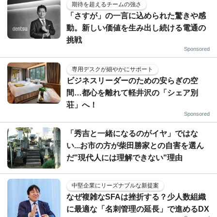
期待を超えるチームの強さ
「さすが」の一言に込められた驚きや感
動。新しい価値を生み出し続ける電通の
挑戦
Sponsored
専用デスクが細やかにサポート
ビジネスリーダーのための安らぎの空
間…都心を離れて軽井沢の「シェア別
荘」へ！
Sponsored
「秀吉と一緒になるのがイヤ」ではな
い...お市の方が柴田勝家との自害を選ん
だ"現代人には理解できない"理由
中堅企業にリーズナブルな新提案
なぜ複雑なSFAは挫折する？少人数組織
に最適な「名刺管理の延長」で進めるDX