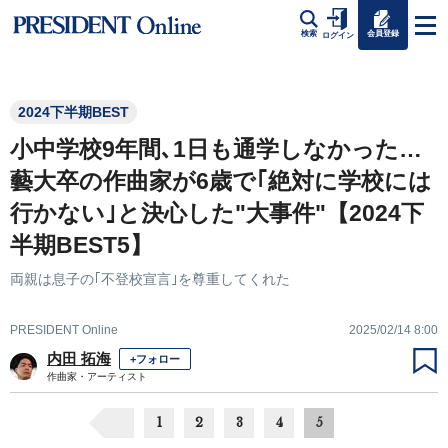
会員登録
検索
ログイン
2024下半期BEST
小中学校9年間､1日も通学しなかった…
藝大卒の作曲家が6歳で｢絶対に学校には
行かない｣と決心した"大事件"【2024下
半期BEST5】
両親は息子の｢不登校宣言｣を尊重してくれた
PRESIDENT Online
2025/02/14 8:00
内田 拓海
+フォロー
作曲家・アーティスト
1
2
3
4
5