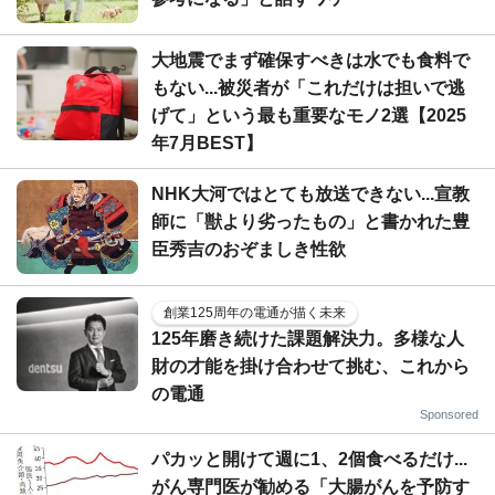
大地震でまず確保すべきは水でも食料で
もない...被災者が「これだけは担いで逃
げて」という最も重要なモノ2選【2025
年7月BEST】
NHK大河ではとても放送できない...宣教
師に「獣より劣ったもの」と書かれた豊
臣秀吉のおぞましき性欲
創業125周年の電通が描く未来
125年磨き続けた課題解決力。多様な人
財の才能を掛け合わせて挑む、これから
の電通
Sponsored
パカッと開けて週に1、2個食べるだけ...
がん専門医が勧める「大腸がんを予防す