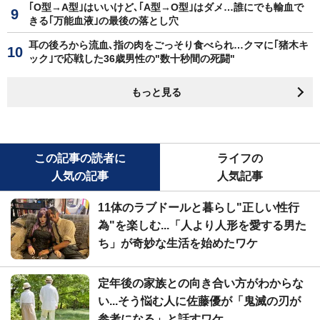
｢O型→A型｣はいいけど､｢A型→O型｣はダメ…誰にでも輸血で
きる｢万能血液｣の最後の落とし穴
耳の後ろから流血､指の肉をごっそり食べられ…クマに｢猪木キ
ック｣で応戦した36歳男性の"数十秒間の死闘"
もっと見る
この記事の読者に
ライフの
人気の記事
人気記事
11体のラブドールと暮らし"正しい性行
為"を楽しむ...「人より人形を愛する男た
ち」が奇妙な生活を始めたワケ
定年後の家族との向き合い方がわからな
い...そう悩む人に佐藤優が「鬼滅の刃が
参考になる」と話すワケ