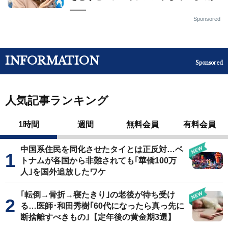
——
Sponsored
INFORMATION
Sponsored
人気記事ランキング
1時間
週間
無料会員
有料会員
中国系住民を同化させたタイとは正反対…ベ
トナムが各国から非難されても｢華僑100万
人｣を国外追放したワケ
｢転倒→骨折→寝たきり｣の老後が待ち受け
る…医師･和田秀樹｢60代になったら真っ先に
断捨離すべきもの｣【定年後の黄金期3選】