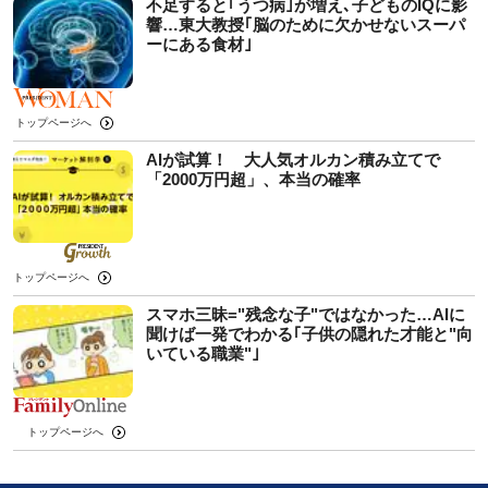
不足すると｢うつ病｣が増え､子どものIQに影
響…東大教授｢脳のために欠かせないスーパ
ーにある食材｣
トップページへ
AIが試算！ 大人気オルカン積み立てで
「2000万円超」、本当の確率
トップページへ
スマホ三昧="残念な子"ではなかった…AIに
聞けば一発でわかる｢子供の隠れた才能と"向
いている職業"｣
トップページへ