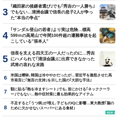
｢織田家の後継者選び｣でも｢秀吉の一人勝ち｣
でもない…清洲会議で信長の息子2人が争っ
た"本当の争点"
｢サンダル登山の若者｣より実は危険…標高
599ｍの高尾山で年間100件超の遭難事故を起
こしている"張本人"
信長を支える四天王の一人だったのに…秀吉
にハメられて｢清須会議｣に出席できなかった
武将の哀れな末路
米国は曖昧､韓国は冷ややかだったが…習近平を激怒させた高
市発言に｢無言の支持｣を示した国の｢大胆な手法｣
額に貼る｢熱を冷ますシート｣でも､首にかける｢ネッククーラ
ー｣でもない…熱中症対策に最も効果的なアイテム
不足すると｢うつ病｣が増え､子どものIQに影響…東大教授｢脳の
ために欠かせないスーパーにある食材｣