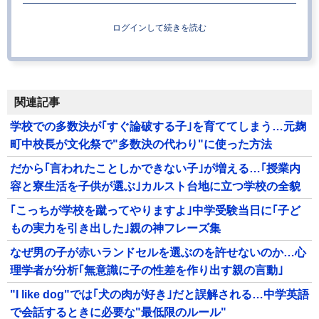
ログインして続きを読む
関連記事
学校での多数決が｢すぐ論破する子｣を育ててしまう…元麹
町中校長が文化祭で"多数決の代わり"に使った方法
だから｢言われたことしかできない子｣が増える…｢授業内
容と寮生活を子供が選ぶ｣カルスト台地に立つ学校の全貌
｢こっちが学校を蹴ってやりますよ｣中学受験当日に｢子ど
もの実力を引き出した｣親の神フレーズ集
なぜ男の子が赤いランドセルを選ぶのを許せないのか…心
理学者が分析｢無意識に子の性差を作り出す親の言動｣
"I like dog"では｢犬の肉が好き｣だと誤解される…中学英語
で会話するときに必要な"最低限のルール"