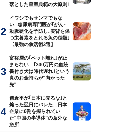
落とした皇室典範の大原則｣
イワシでもサンマでもな
い...糖尿病専門医が｢がん･
動脈硬化を予防し､美背を保
つ栄養素をとれる魚の種類｣
【最強の魚活術3選】
富裕層の｢ペット離れ｣が止
まらない…｢300万円の血統
書付き犬は時代遅れ｣という
真のお金持ちが"向かった
先"
習近平が｢日本に売るな｣と
煽った翌日にバレた…日本
企業に6割を握られてい
た"中国の半導体"の意外な
急所