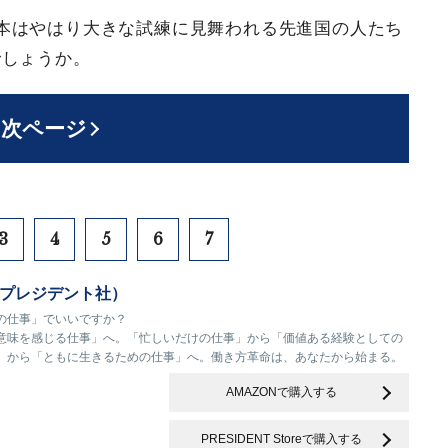
本はやはり大きな試練に見舞われる先進国の人たち
でしょうか。
次ページ
3
4
5
6
7
プレジデント社）
の仕事」でいいですか？
意味を感じる仕事」へ。「忙しいだけの仕事」から「価値ある経験としての
」から「ともに生きるための仕事」へ。働き方革命は、あなたから始まる。
AMAZONで購入する
PRESIDENT Storeで購入する