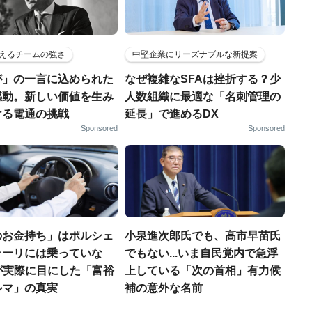
えるチームの強さ
中堅企業にリーズナブルな新提案
が」の一言に込められた
なぜ複雑なSFAは挫折する？少
感動。新しい価値を生み
人数組織に最適な「名刺管理の
ける電通の挑戦
延長」で進めるDX
Sponsored
Sponsored
のお金持ち」はポルシェ
小泉進次郎氏でも、高市早苗氏
ラーリには乗っていな
でもない...いま自民党内で急浮
FPが実際に目にした「富裕
上している「次の首相」有力候
ルマ」の真実
補の意外な名前