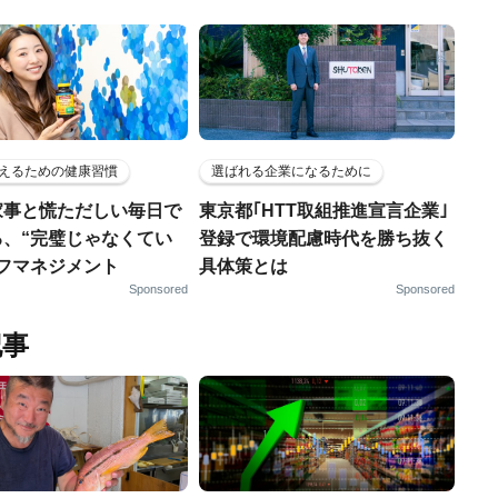
えるための健康習慣
選ばれる企業になるために
家事と慌ただしい毎日で
東京都｢HTT取組推進宣言企業｣
る、“完璧じゃなくてい
登録で環境配慮時代を勝ち抜く
ルフマネジメント
具体策とは
Sponsored
Sponsored
記事