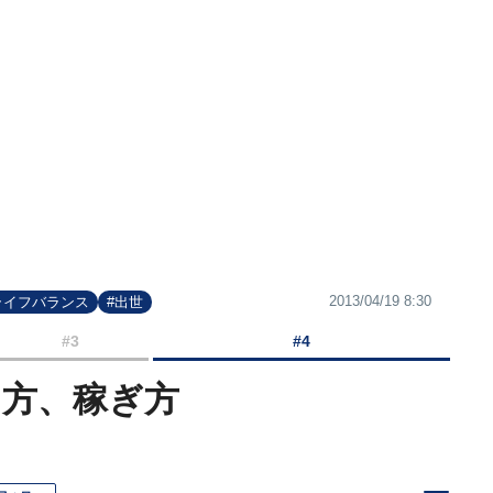
2013/04/19 8:30
ライフバランス
#出世
#3
#4
き方、稼ぎ方