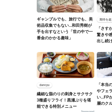
ギャンブルでも、旅行でも、美
期待を超
術品収集でもない...和田秀樹が
「さす
手を出すなという「世の中で一
驚きや
番金のかかる趣味」
出し続
「本当
dancyu
やフェ
繊細な脂のりの刺身とサクサク
い...
3種盛りフライ！黒瀬ぶりを堪
層のク
能できる特別メニュー
Sponsored