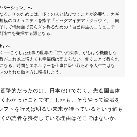
ノベーション」へ
なる。そのためには、多くの人と結びつくことが必要だ。カギ
規模のコミュニティを指す「ビッグアイデア・クラウド」、同
そして情緒面で安らぎを得るための「自己再生のコミュニテ
、創造性を発揮する源となる。
験」へ
く──こうした仕事の世界の「古い約束事」がもはや機能しな
得がこれ以上増えても幸福感は高まらない。働くことで得られ
になる。時間とエネルギーを仕事に吸い取られる人生ではな
スのとれた働き方に転換しよう。
、衝撃的だったのは、日本だけでなく、先進国全体
よくわかったことです。しかも、そうやって読者を
シフトを行えば明るい未来が待っているという解も
多くの読者を獲得している理由はそこではないか、