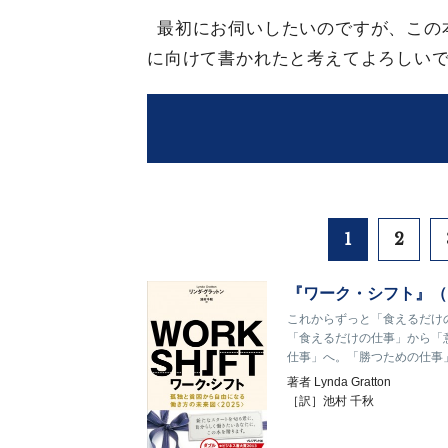
最初にお伺いしたいのですが、この
に向けて書かれたと考えてよろしい
1
2
『ワーク・シフト』（
これからずっと「食えるだけ
「食えるだけの仕事」から「
仕事」へ。「勝つための仕事
著者
Lynda Gratton
［訳］池村 千秋