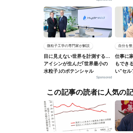
微粒子工学の専門家が解説
自分を整
目に見えない世界を計測する…
仕事に
アイシンが生んだ｢世界最小の
もでき
水粒子｣のポテンシャル
い”セ
Sponsored
この記事の読者に人気の