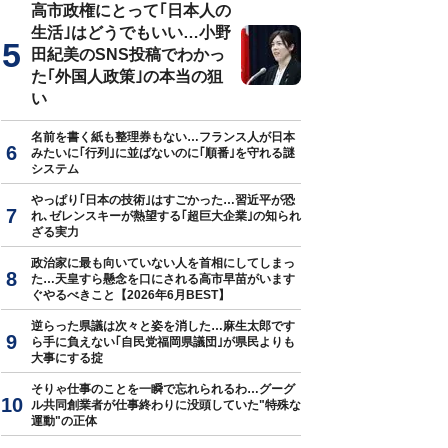
高市政権にとって｢日本人の
生活｣はどうでもいい…小野
田紀美のSNS投稿でわかっ
た｢外国人政策｣の本当の狙
い
名前を書く紙も整理券もない…フランス人が日本
みたいに｢行列｣に並ばないのに｢順番｣を守れる謎
システム
やっぱり｢日本の技術｣はすごかった…習近平が恐
れ､ゼレンスキーが熱望する｢超巨大企業｣の知られ
ざる実力
政治家に最も向いていない人を首相にしてしまっ
た…天皇すら懸念を口にされる高市早苗がいます
ぐやるべきこと【2026年6月BEST】
逆らった県議は次々と姿を消した…麻生太郎です
ら手に負えない｢自民党福岡県議団｣が県民よりも
大事にする掟
そりゃ仕事のことを一瞬で忘れられるわ…グーグ
ル共同創業者が仕事終わりに没頭していた"特殊な
運動"の正体