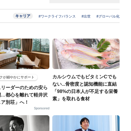
キャリア
#ワークライフバランス
#出世
#グローバル化
カルシウムでもビタミンCでも
クが細やかにサポート
ない...骨密度と認知機能に直結
スリーダーのための安ら
「98%の日本人が不足する栄養
間…都心を離れて軽井沢
素」を取れる食材
ェア別荘」へ！
Sponsored