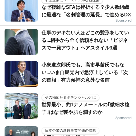
中堅企業にリーズナブルな新提案
なぜ複雑なSFAは挫折する？少人数組織
に最適な「名刺管理の延長」で進めるDX
Sponsored
仕事のデキない人ほどこの髪形をしてい
る...相手から全く信頼されない「ビジネ
スで一発アウト」ヘアスタイル3選
小泉進次郎氏でも、高市早苗氏でもな
い...いま自民党内で急浮上している「次
の首相」有力候補の意外な名前
その秘めたるポテンシャルとは
世界最小、約1ナノメートルの｢微細水粒
子｣はなぜ髪や肌を潤すのか
Sponsored
日本企業の新規事業開発の課題