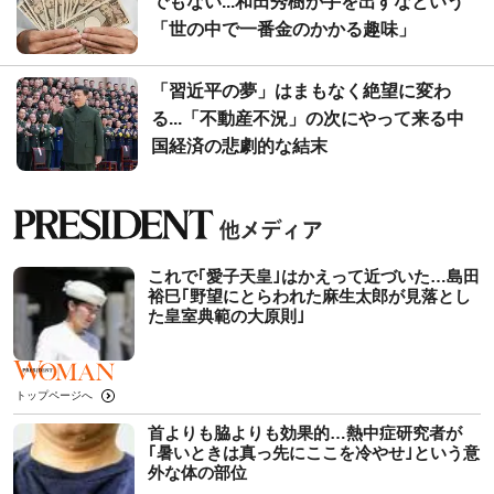
でもない...和田秀樹が手を出すなという
「世の中で一番金のかかる趣味」
「習近平の夢」はまもなく絶望に変わ
る...「不動産不況」の次にやって来る中
国経済の悲劇的な結末
これで｢愛子天皇｣はかえって近づいた…島田
裕巳｢野望にとらわれた麻生太郎が見落とし
た皇室典範の大原則｣
トップページへ
首よりも脇よりも効果的…熱中症研究者が
｢暑いときは真っ先にここを冷やせ｣という意
外な体の部位