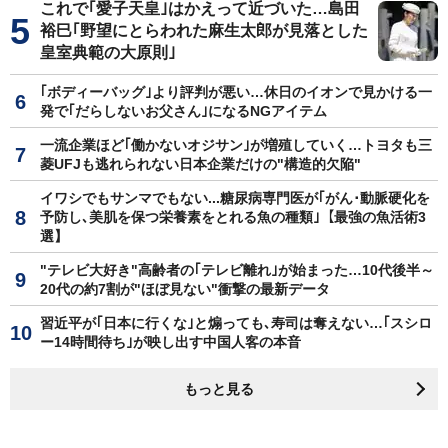
これで｢愛子天皇｣はかえって近づいた…島田
裕巳｢野望にとらわれた麻生太郎が見落とした
皇室典範の大原則｣
｢ボディーバッグ｣より評判が悪い…休日のイオンで見かける一
発で｢だらしないお父さん｣になるNGアイテム
一流企業ほど｢働かないオジサン｣が増殖していく…トヨタも三
菱UFJも逃れられない日本企業だけの"構造的欠陥"
イワシでもサンマでもない...糖尿病専門医が｢がん･動脈硬化を
予防し､美肌を保つ栄養素をとれる魚の種類｣【最強の魚活術3
選】
"テレビ大好き"高齢者の｢テレビ離れ｣が始まった…10代後半～
20代の約7割が"ほぼ見ない"衝撃の最新データ
習近平が｢日本に行くな｣と煽っても､寿司は奪えない…｢スシロ
ー14時間待ち｣が映し出す中国人客の本音
もっと見る