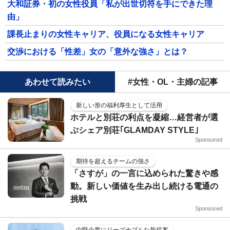
大和証券・初の女性役員「私が出世切符を手にできた理
由」
課長止まりの女性キャリア、役員になる女性キャリア
交渉における「性差」女の「意外な強さ」とは？
あわせて読みたい
#女性・OL・主婦の記事
新しい形の福利厚生として活用
ホテルと別荘の利点を凝縮…経営者が選
ぶシェア別荘｢GLAMDAY STYLE｣
Sponsored
期待を超えるチームの強さ
「さすが」の一言に込められた驚きや感
動。新しい価値を生み出し続ける電通の
挑戦
Sponsored