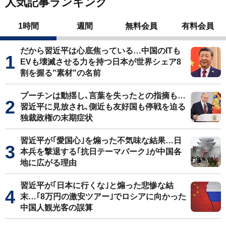
人気記事ランキング
1時間
週間
無料会員
有料会員
だから習近平は心底焦っている…中国のITも
EVも壊滅させる力を持つ日本が世界シェア8
割を握る"素材"の名前
プーチンは動揺し､言葉を失ったとの指摘も…
習近平に見放され､側近も友好国も停戦を迫る
独裁政権の末期症状
習近平が｢愛国心｣を煽った不気味な結果…日
本兵を撃退する｢抗日テーマパーク｣が中国各
地に広がる理由
習近平が｢日本に行くな｣と煽った悲惨な結
末…｢8万円の激安ツアー｣でロシアに向かった
中国人観光客の誤算