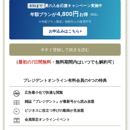
夏の入会応援キャンペーン実施中
8/31まで
4,800円
年額プランが
お得
（税込）
※年額プラン限定／他割引との併用不可
お申込みはこちら
今すぐ登録して続きを読む
（
最初の7日間無料
・無料期間内はいつでも解約可）
プレジデントオンライン有料会員の4つの特典
広告最小化で快適な閲覧
雑誌『プレジデント』が最新号から読み放題
ビジネスに役立つ学びの動画が見放題
会員限定オンラインイベント