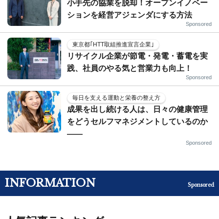
小手先の協業を脱却！オープンイノベー
ションを経営アジェンダにする方法
Sponsored
東京都｢HTT取組推進宣言企業｣
リサイクル企業が節電・発電・蓄電を実
践、社員のやる気と営業力も向上！
Sponsored
毎日を支える運動と栄養の整え方
成果を出し続ける人は、日々の健康管理
をどうセルフマネジメントしているのか
——
Sponsored
INFORMATION
Sponsored