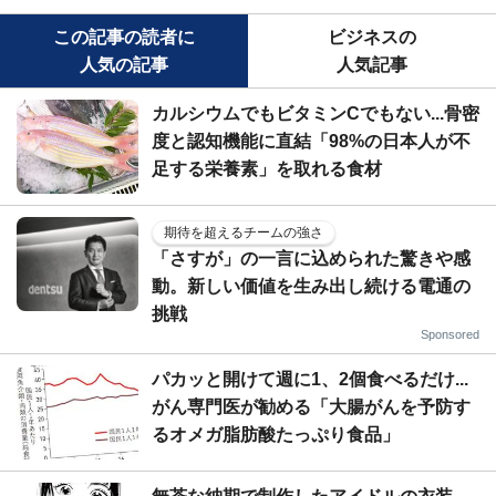
この記事の読者に
ビジネスの
人気の記事
人気記事
カルシウムでもビタミンCでもない...骨密
度と認知機能に直結「98%の日本人が不
足する栄養素」を取れる食材
期待を超えるチームの強さ
「さすが」の一言に込められた驚きや感
動。新しい価値を生み出し続ける電通の
挑戦
Sponsored
パカッと開けて週に1、2個食べるだけ...
がん専門医が勧める「大腸がんを予防す
るオメガ脂肪酸たっぷり食品」