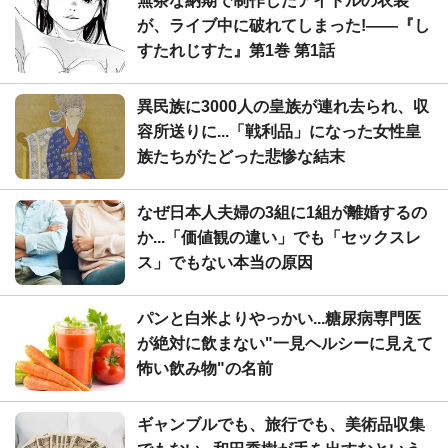
無茶な納期で制作したアイドルの衣装
が、ライブ中に破れてしまった!――『し
すたれじすた』第1巻 第1話
異民族に3000人の皇族が連れ去られ、収
容所送りに...「戦利品」になった女性皇
族たちがたどった悲惨な結末
なぜ日本人夫婦の3組に1組が離婚するの
か...「価値観の違い」でも「セックスレ
ス」でもない本当の原因
パンと白米よりやっかい...糖尿病専門医
が絶対に飲まない"一見ヘルシーに見えて
怖い飲み物"の名前
ギャンブルでも、旅行でも、美術品収集