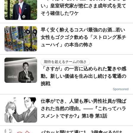
い」皇室研究家が悠仁さま成年式を見て
そう確信したワケ
早く安く酔えるコスパ最強のお酒...若い
女性もゴクゴク飲める「ストロング系チ
ューハイ」の本当の怖さ
期待を超えるチームの強さ
「さすが」の一言に込められた驚きや感
動。新しい価値を生み出し続ける電通の
挑戦
Sponsored
仕事ができ、人望も厚い男性社員が飛ば
された当然の理由。――『これってハラ
スメントですか?』第1巻 第1話
パカッと開けて週に1、2個食べるだけ...