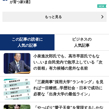
が育つ家3選】
もっと見る
この記事の読者に
ビジネスの
人気の記事
人気記事
小泉進次郎氏でも、高市早苗氏でもな
い...いま自民党内で急浮上している「次
の首相」有力候補の意外な名前
「三菱商事"採用大学"ランキング」を見
れば一目瞭然...学歴社会・日本で成功に
必要な「出身大学の最低ライン」
「やっぱり"愛子天皇"を実現するしかな