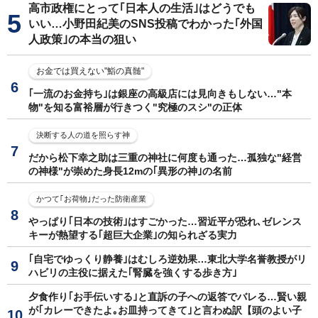
高市政権にとって｢日本人の生活｣はどうでも
いい…小野田紀美のSNS投稿でわかった｢外国
人政策｣の本当の狙い
お金では買えない"鮨の真髄"
｢一流のお金持ち｣は銀座の高級店には見向きもしない…"本
物"を知る富裕層が行きつく"究極のスシ"の正体
決断する人の道を照らす神
だから松下幸之助は三重の神社に何度も通った…孤独な"経営
の神様"が崇めた身長12mの｢異形の神｣の名前
かつて｢お荷物｣だった防衛産業
やっぱり｢日本の技術｣はすごかった…習近平が恐れ､ゼレンス
キーが熱望する｢超巨大企業｣の知られざる実力
｢自宅でゆっくり静養｣はむしろ逆効果…東北大学名誉教授がリ
ハビリの主役に据えた｢腎臓を強くする歩き方｣
夕食作り｢お手伝いする｣と直訴の子への返答でバレる…賢い親
が｢カレーできたよ｡お皿持ってきて｣と言わぬ訳【頭のよい子