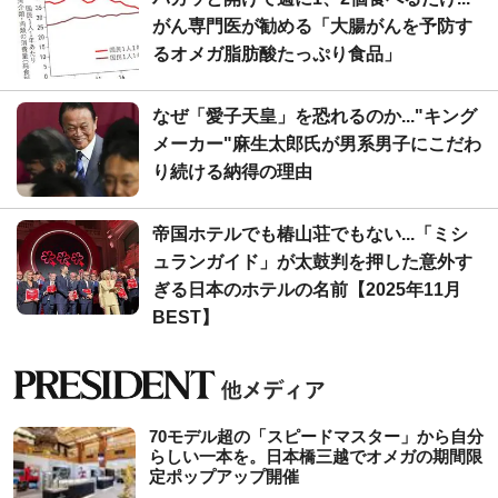
がん専門医が勧める「大腸がんを予防す
るオメガ脂肪酸たっぷり食品」
なぜ「愛子天皇」を恐れるのか..."キング
メーカー"麻生太郎氏が男系男子にこだわ
り続ける納得の理由
帝国ホテルでも椿山荘でもない...「ミシ
ュランガイド」が太鼓判を押した意外す
ぎる日本のホテルの名前【2025年11月
BEST】
70モデル超の「スピードマスター」から自分
らしい一本を。日本橋三越でオメガの期間限
定ポップアップ開催