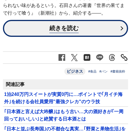
られない味があるという。石田さんの著書『世界の果てま
で行って喰う』（新潮社）から、紹介する――。
続きを読む
ビジネス
#食品
#パン
#書籍抜粋
関連記事
1泊240万円スイートが実質0円に…ポイントで｢月イチ海
外｣を続ける会社員愛用"最強クレカ"のウラ技
｢日本酒と言えば大吟醸｣はもう古い…大の酒好きが｢一周
回っておいしい｣と絶賛する日本酒とは
｢日本と並ぶ長寿国｣の不都合な真実…｢野菜と果物生活｣を