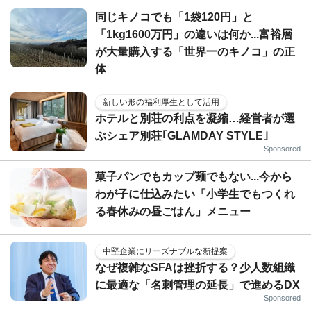
同じキノコでも「1袋120円」と
「1kg1600万円」の違いは何か...富裕層
が大量購入する「世界一のキノコ」の正
体
新しい形の福利厚生として活用
ホテルと別荘の利点を凝縮…経営者が選
ぶシェア別荘｢GLAMDAY STYLE｣
Sponsored
菓子パンでもカップ麺でもない...今から
わが子に仕込みたい「小学生でもつくれ
る春休みの昼ごはん」メニュー
中堅企業にリーズナブルな新提案
なぜ複雑なSFAは挫折する？少人数組織
に最適な「名刺管理の延長」で進めるDX
Sponsored