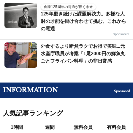
創業125周年の電通が描く未来
125年磨き続けた課題解決力。多様な人
財の才能を掛け合わせて挑む、これから
の電通
Sponsored
外食するより断然ラクでお得で美味...元
水産庁職員が考案「1尾2000円の鮮魚丸
ごとフライパン料理」の非日常感
INFORMATION
Sponsored
人気記事ランキング
1時間
週間
無料会員
有料会員