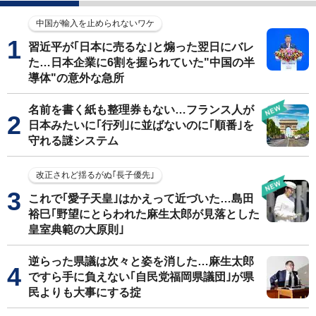
中国が輸入を止められないワケ
習近平が｢日本に売るな｣と煽った翌日にバレ
た…日本企業に6割を握られていた"中国の半
導体"の意外な急所
名前を書く紙も整理券もない…フランス人が
日本みたいに｢行列｣に並ばないのに｢順番｣を
守れる謎システム
改正されど揺るがぬ｢長子優先｣
これで｢愛子天皇｣はかえって近づいた…島田
裕巳｢野望にとらわれた麻生太郎が見落とした
皇室典範の大原則｣
逆らった県議は次々と姿を消した…麻生太郎
ですら手に負えない｢自民党福岡県議団｣が県
民よりも大事にする掟