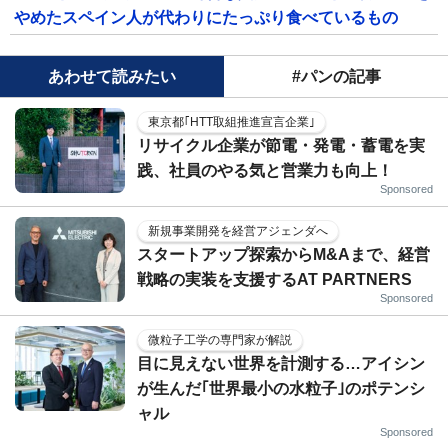
やめたスペイン人が代わりにたっぷり食べているもの
あわせて読みたい
#パンの記事
東京都｢HTT取組推進宣言企業｣
リサイクル企業が節電・発電・蓄電を実
践、社員のやる気と営業力も向上！
Sponsored
新規事業開発を経営アジェンダへ
スタートアップ探索からM&Aまで、経営
戦略の実装を支援するAT PARTNERS
Sponsored
微粒子工学の専門家が解説
目に見えない世界を計測する…アイシン
が生んだ｢世界最小の水粒子｣のポテンシ
ャル
Sponsored