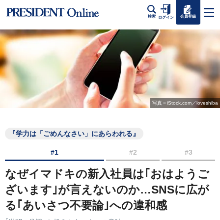
会員登録
検索
ログイン
写真＝iStock.com／loveshiba
『学力は「ごめんなさい」にあらわれる』
#1
#2
#3
なぜイマドキの新入社員は｢おはようご
ざいます｣が言えないのか…SNSに広が
る｢あいさつ不要論｣への違和感