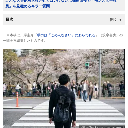
こんな人を絶対入社させてはいけない…採用面接で「モンスター社
員」を見極めるキラー質問
目次
※本稿は、岸圭介『
学力は「ごめんなさい」にあらわれる
』（筑摩書房）の
一部を再編集したものです。
写真＝iStock.com／monzenmachi