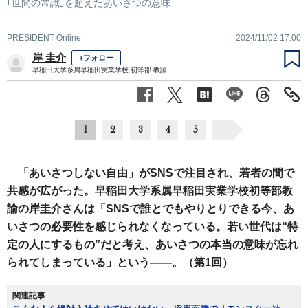
｢世間の常識｣を超えたあいさつの意味
PRESIDENT Online
2024/11/02 17:00
岸 圭介
+フォロー
早稲田大学系属早稲田実業学校 初等部 教諭
1
2
3
4
5
「あいさつしない自由」がSNSで注目され、若者の間で
共感が広がった。早稲田大学系属早稲田実業学校初等部教
諭の岸圭介さんは「SNSで誰とでもやりとりできる今、あ
いさつの必要性を感じられなくなっている。若い世代は“特
定の人にするもの”だと考え、あいさつの本当の意味が忘れ
られてしまっている」という――。（第1回）
関連記事