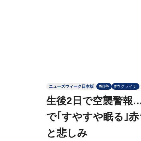
ニューズウィーク日本版
#戦争
#ウクライナ
生後2日で空襲警報
で｢すやすや眠る｣
と悲しみ