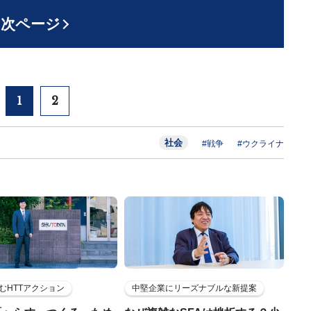
次ページ
1
2
社会
#戦争
#ウクライナ
むHTTアクション
中堅企業にリーズナブルな新提案