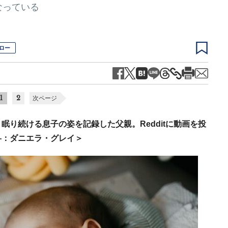
なっている
ロー
1
2
次ページ
り続ける息子の姿を記録した父親。Redditに動画を投
―：ダニエラ・グレイ＞