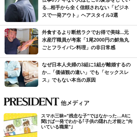
る...相手から全く信頼されない「ビジネ
スで一発アウト」ヘアスタイル3選
外食するより断然ラクでお得で美味...元
水産庁職員が考案「1尾2000円の鮮魚丸
ごとフライパン料理」の非日常感
なぜ日本人夫婦の3組に1組が離婚するの
か...「価値観の違い」でも「セックスレ
ス」でもない本当の原因
スマホ三昧="残念な子"ではなかった…AIに
聞けば一発でわかる｢子供の隠れた才能と"向
いている職業"｣