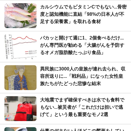
カルシウムでもビタミンCでもない...骨密
度と認知機能に直結「98%の日本人が不
足する栄養素」を取れる食材
パカッと開けて週に1、2個食べるだけ...
がん専門医が勧める「大腸がんを予防す
るオメガ脂肪酸たっぷり食品」
異民族に3000人の皇族が連れ去られ、収
容所送りに...「戦利品」になった女性皇
族たちがたどった悲惨な結末
大地震でまず確保すべきは水でも食料で
もない...被災者が「これだけは担いで逃
げて」という最も重要なモノ2選
仕事のデキない人ほどこの髪形をしてい