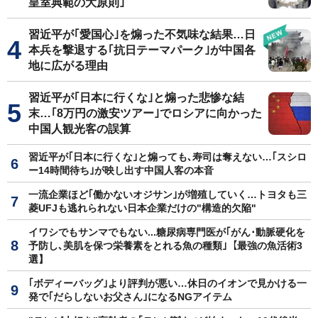
皇室典範の大原則｣
習近平が｢愛国心｣を煽った不気味な結果…日
本兵を撃退する｢抗日テーマパーク｣が中国各
地に広がる理由
習近平が｢日本に行くな｣と煽った悲惨な結
末…｢8万円の激安ツアー｣でロシアに向かった
中国人観光客の誤算
習近平が｢日本に行くな｣と煽っても､寿司は奪えない…｢スシロ
ー14時間待ち｣が映し出す中国人客の本音
一流企業ほど｢働かないオジサン｣が増殖していく…トヨタも三
菱UFJも逃れられない日本企業だけの"構造的欠陥"
イワシでもサンマでもない...糖尿病専門医が｢がん･動脈硬化を
予防し､美肌を保つ栄養素をとれる魚の種類｣【最強の魚活術3
選】
｢ボディーバッグ｣より評判が悪い…休日のイオンで見かける一
発で｢だらしないお父さん｣になるNGアイテム