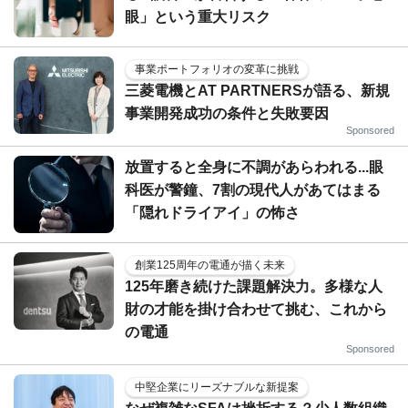
眼」という重大リスク
事業ポートフォリオの変革に挑戦
三菱電機とAT PARTNERSが語る、新規
事業開発成功の条件と失敗要因
Sponsored
放置すると全身に不調があらわれる...眼
科医が警鐘、7割の現代人があてはまる
「隠れドライアイ」の怖さ
創業125周年の電通が描く未来
125年磨き続けた課題解決力。多様な人
財の才能を掛け合わせて挑む、これから
の電通
Sponsored
中堅企業にリーズナブルな新提案