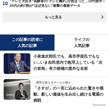
"テレビ大好き"高齢者の｢テレビ離れ｣が始まった…10代後半～
20代の約7割が"ほぼ見ない"衝撃の最新データ
もっと見る
この記事の読者に
ライフの
人気の記事
人気記事
小泉進次郎氏でも、高市早苗氏でもな
い...いま自民党内で急浮上している「次
の首相」有力候補の意外な名前
期待を超えるチームの強さ
「さすが」の一言に込められた驚きや感
動。新しい価値を生み出し続ける電通の
挑戦
Sponsored