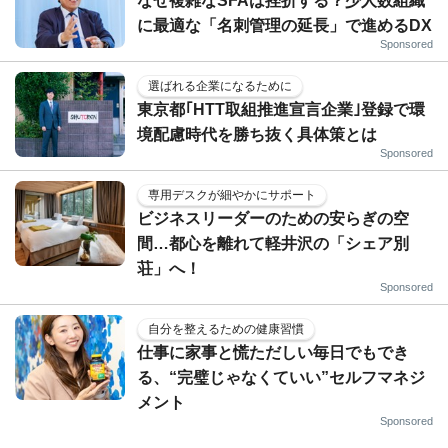
なぜ複雑なSFAは挫折する？少人数組織
に最適な「名刺管理の延長」で進めるDX
Sponsored
選ばれる企業になるために
東京都｢HTT取組推進宣言企業｣登録で環
境配慮時代を勝ち抜く具体策とは
Sponsored
専用デスクが細やかにサポート
ビジネスリーダーのための安らぎの空
間…都心を離れて軽井沢の「シェア別
荘」へ！
Sponsored
自分を整えるための健康習慣
仕事に家事と慌ただしい毎日でもでき
る、“完璧じゃなくていい”セルフマネジ
メント
Sponsored