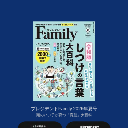
プレジデントFamily 2026年夏号
頭のいい子が育つ「育脳」大百科