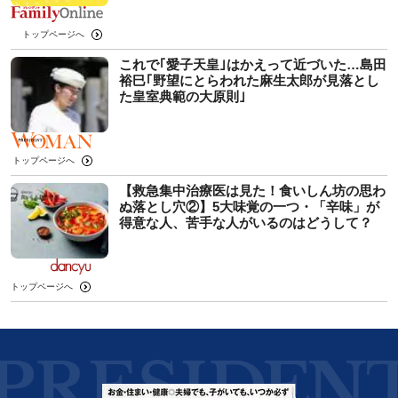
トップページへ
これで｢愛子天皇｣はかえって近づいた…島田
裕巳｢野望にとらわれた麻生太郎が見落とし
た皇室典範の大原則｣
トップページへ
【救急集中治療医は見た！食いしん坊の思わ
ぬ落とし穴②】5大味覚の一つ・「辛味」が
得意な人、苦手な人がいるのはどうして？
トップページへ