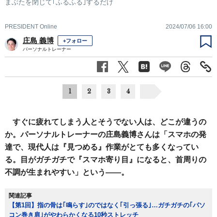
まぶたを閉じて｢ふるふる｣するだけ
PRESIDENT Online
2024/07/06 16:00
庄島 義博
+フォロー
パーソナルトレーナー
1
2
3
4
すぐに疲れてしまう人とそうでない人は、どこが違うの
か。パーソナルトレーナーの庄島義博さんは「スマホの発
達で、現代人は『見つめる』作業がとても多くなってい
る。目がガチガチで『スマホ寄り目』になると、首周りの
不調が生まれやすい」という――。
関連記事
【第1回】指の骨は｢鳴らす｣のではなく｢引っ張る｣…ガチガチの｢パソ
コン巻き肩｣がやわらかくなる10秒ストレッチ