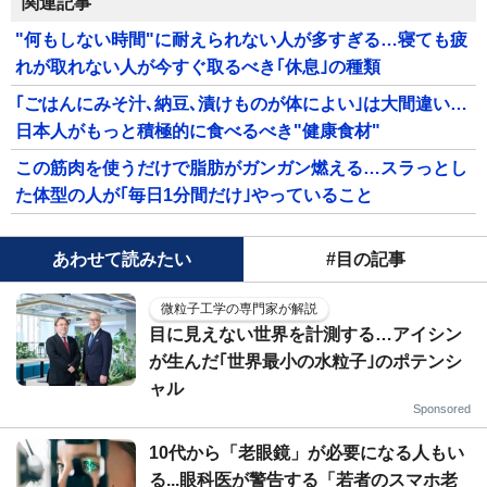
関連記事
"何もしない時間"に耐えられない人が多すぎる…寝ても疲
れが取れない人が今すぐ取るべき｢休息｣の種類
｢ごはんにみそ汁､納豆､漬けものが体によい｣は大間違い…
日本人がもっと積極的に食べるべき"健康食材"
この筋肉を使うだけで脂肪がガンガン燃える…スラっとし
た体型の人が｢毎日1分間だけ｣やっていること
あわせて読みたい
#目の記事
微粒子工学の専門家が解説
目に見えない世界を計測する…アイシン
が生んだ｢世界最小の水粒子｣のポテンシ
ャル
Sponsored
10代から「老眼鏡」が必要になる人もい
る...眼科医が警告する「若者のスマホ老