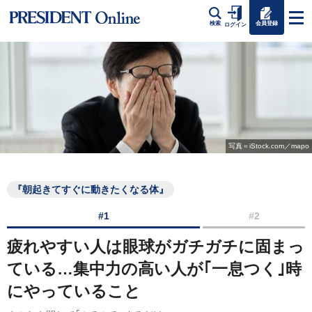
会員登録
検索
ログイン
写真＝iStock.com／mapo
『朝起きてすぐに動きたくなる体』
#1
#2
疲れやすい人は眼球がガチガチに固まっ
ている…集中力の高い人が｢一息つく｣時
にやっていること