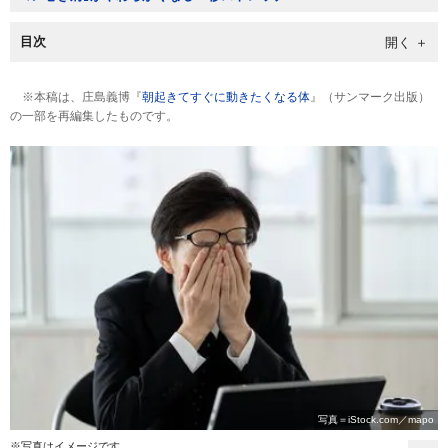
目次
※本稿は、庄島義博『
朝起きてすぐに動きたくなる体
』（サンマーク出版）
の一部を再編集したものです。
写真＝iStock.com／mapo
※写真はイメージです