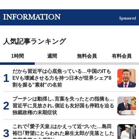
INFORMATION
Sponsored
人気記事ランキング
1時間
週間
無料会員
有料会員
だから習近平は心底焦っている…中国のITも
EVも壊滅させる力を持つ日本が世界シェア8
割を握る"素材"の名前
プーチンは動揺し､言葉を失ったとの指摘も…
習近平に見放され､側近も友好国も停戦を迫る
独裁政権の末期症状
これで｢愛子天皇｣はかえって近づいた…島田
裕巳｢野望にとらわれた麻生太郎が見落とした