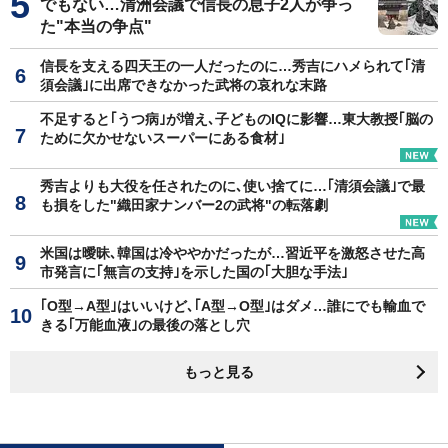
でもない…清洲会議で信長の息子2人が争っ
た"本当の争点"
信長を支える四天王の一人だったのに…秀吉にハメられて｢清
須会議｣に出席できなかった武将の哀れな末路
不足すると｢うつ病｣が増え､子どものIQに影響…東大教授｢脳の
ために欠かせないスーパーにある食材｣
秀吉よりも大役を任されたのに､使い捨てに…｢清須会議｣で最
も損をした"織田家ナンバー2の武将"の転落劇
米国は曖昧､韓国は冷ややかだったが…習近平を激怒させた高
市発言に｢無言の支持｣を示した国の｢大胆な手法｣
｢O型→A型｣はいいけど､｢A型→O型｣はダメ…誰にでも輸血で
きる｢万能血液｣の最後の落とし穴
もっと見る