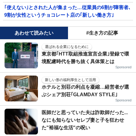
｢使えない｣とされた人が集まった…従業員の6割が障害者､
9割が女性というチョコレート店の｢新しい働き方｣
あわせて読みたい
#生き方の記事
選ばれる企業になるために
東京都｢HTT取組推進宣言企業｣登録で環
境配慮時代を勝ち抜く具体策とは
Sponsored
新しい形の福利厚生として活用
ホテルと別荘の利点を凝縮…経営者が選
ぶシェア別荘｢GLAMDAY STYLE｣
Sponsored
医師だと思っていた夫は詐欺師だった...
なにも知らないセレブ妻と子を狂わせ
た"裕福な生活"の呪い