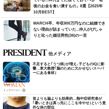
後のお金を食い潰すもの」8選【2025年
10月BEST】
MARCH卒、年収900万円なのに結婚でき
ない理由が詰まっていた...仲人がぴしゃ
りと叱った婚活男性(36)の一言
不足すると｢うつ病｣が増え､子どものIQに影
響…東大教授｢脳のために欠かせないスーパ
ーにある食材｣
トップページへ
首よりも脇よりも効果的…熱中症研究者が
｢暑いときは真っ先にここを冷やせ｣という意
外な体の部位