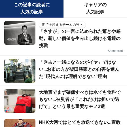
この記事の読者に
キャリアの
人気の記事
人気記事
期待を超えるチームの強さ
「さすが」の一言に込められた驚きや感
動。新しい価値を生み出し続ける電通の
挑戦
Sponsored
「秀吉と一緒になるのがイヤ」ではな
い...お市の方が柴田勝家との自害を選ん
だ"現代人には理解できない"理由
大地震でまず確保すべきは水でも食料で
もない...被災者が「これだけは担いで逃
げて」という最も重要なモノ2選
NHK大河ではとても放送できない...宣教