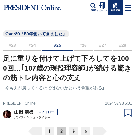
会員登録
検索
ログイン
Over80「50年働いてきました」
#23
#24
#25
#26
#27
#28
足に重りを付けて上げて下ろしてを100
0回…｢107歳の現役理容師｣が続ける驚き
の筋トレ内容と心の支え
｢今も夫が戻ってくるのではないかという希望がある｣
PRESIDENT Online
2024/02/28 6:01
山田 清機
+フォロー
ノンフィクションライター
1
2
3
4