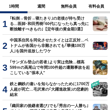
1時間
週間
無料会員
有料会員
｢転倒→骨折→寝たきり｣の老後が待ち受け
る…医師･和田秀樹｢60代になったら真っ先に
断捨離すべきもの｣【定年後の黄金期3選】
中国系住民を同化させたタイとは正反対…ベ
トナムが各国から非難されても｢華僑100万
人｣を国外追放したワケ
｢サンダル登山の若者｣より実は危険…標高
599ｍの高尾山で年間100件超の遭難事故を起
こしている"張本人"
鉄と鋼鉄の違いを知らなかったために1700万
人超が死亡…毛沢東の｢大躍進政策｣の悲劇的
結末
｢織田家の後継者選び｣でも｢秀吉の一人勝ち｣