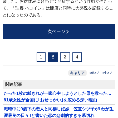
業した。お盆休みに合わせて開店するという作戦が当たっ
て、「理容 ハコイシ」は開店と同時に大盛況を記録するこ
とになったのである。
次ページ
1
2
3
4
キャリア
#働き方
#生き方
関連記事
たった1枚の紙きれが一家心中しようとした母を救った…
81歳女性が全国に｢おせっかい｣を広める深い理由
戦時中に9歳下の恋人と同棲し妊娠…笠置シヅ子が｢わが生
涯最良の日々｣と書いた恋の悲劇的すぎる幕切れ