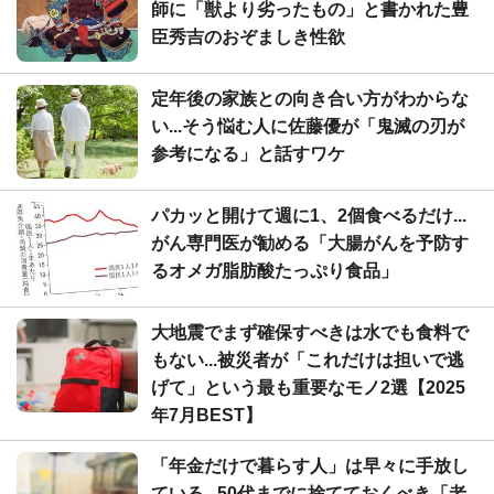
師に「獣より劣ったもの」と書かれた豊
臣秀吉のおぞましき性欲
定年後の家族との向き合い方がわからな
い...そう悩む人に佐藤優が「鬼滅の刃が
参考になる」と話すワケ
パカッと開けて週に1、2個食べるだけ...
がん専門医が勧める「大腸がんを予防す
るオメガ脂肪酸たっぷり食品」
大地震でまず確保すべきは水でも食料で
もない...被災者が「これだけは担いで逃
げて」という最も重要なモノ2選【2025
年7月BEST】
「年金だけで暮らす人」は早々に手放し
ている...50代までに捨てておくべき「老