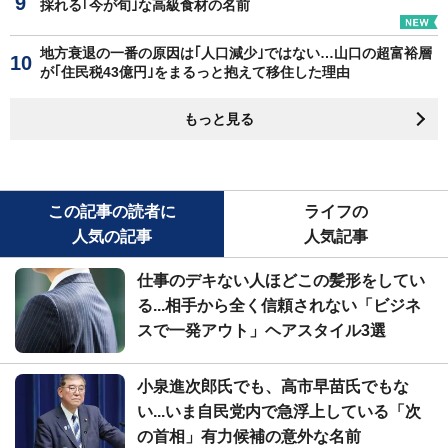
採れる｢今が旬｣な高級食材の名前
地方衰退の一番の原因は｢人口減少｣ではない…山口の超富裕層
が｢住民税43億円｣をまるっと抱えて移住した理由
もっと見る
この記事の読者に
ライフの
人気の記事
人気記事
仕事のデキない人ほどこの髪形をしてい
る...相手から全く信頼されない「ビジネ
スで一発アウト」ヘアスタイル3選
小泉進次郎氏でも、高市早苗氏でもな
い...いま自民党内で急浮上している「次
の首相」有力候補の意外な名前