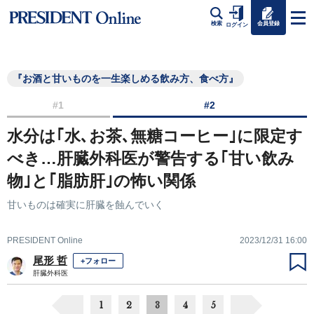
会員登録
検索
ログイン
『お酒と甘いものを一生楽しめる飲み方、食べ方』
#1
#2
水分は｢水､お茶､無糖コーヒー｣に限定す
べき…肝臓外科医が警告する｢甘い飲み
物｣と｢脂肪肝｣の怖い関係
甘いものは確実に肝臓を蝕んでいく
PRESIDENT Online
2023/12/31 16:00
尾形 哲
+フォロー
肝臓外科医
1
2
3
4
5