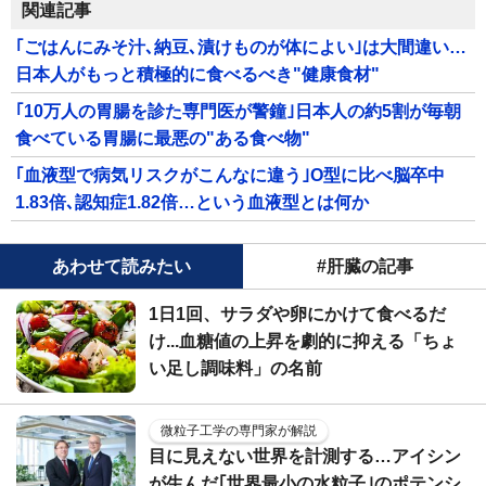
関連記事
｢ごはんにみそ汁､納豆､漬けものが体によい｣は大間違い…
日本人がもっと積極的に食べるべき"健康食材"
｢10万人の胃腸を診た専門医が警鐘｣日本人の約5割が毎朝
食べている胃腸に最悪の"ある食べ物"
｢血液型で病気リスクがこんなに違う｣O型に比べ脳卒中
1.83倍､認知症1.82倍…という血液型とは何か
あわせて読みたい
#肝臓の記事
1日1回、サラダや卵にかけて食べるだ
け...血糖値の上昇を劇的に抑える「ちょ
い足し調味料」の名前
微粒子工学の専門家が解説
目に見えない世界を計測する…アイシン
が生んだ｢世界最小の水粒子｣のポテンシ