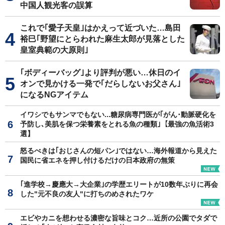
中国人観光客の誤算
これで｢愛子天皇｣はかえって近づいた…島田
裕巳｢野望にとらわれた麻生太郎が見落とした
皇室典範の大原則｣
｢ボディーバッグ｣より評判が悪い…休日のイ
オンで見かける一発で｢だらしないお父さん｣
になるNGアイテム
イワシでもサンマでもない...糖尿病専門医が｢がん･動脈硬化を
予防し､美肌を保つ栄養素をとれる魚の種類｣【最強の魚活術3
選】
怒るべきは｢おじさんの短パン｣ではない…海外報道から見えた
国民に省エネを押し付けるだけの日本政府の無策
｢進学校→慶應大→大企業｣の学歴エリートが10数年ぶりに再会
した"元不良の友人"に打ちのめされたワケ
エビやカニを想わせる濃密な旨味とコク…近所の公園でタダで