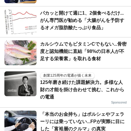
パカッと開けて週に1、2個食べるだけ...
がん専門医が勧める「大腸がんを予防す
るオメガ脂肪酸たっぷり食品」
カルシウムでもビタミンCでもない...骨密
度と認知機能に直結「98%の日本人が不
足する栄養素」を取れる食材
創業125周年の電通が描く未来
125年磨き続けた課題解決力。多様な人
財の才能を掛け合わせて挑む、これから
の電通
Sponsored
「本当のお金持ち」はポルシェやフェラ
ーリには乗っていない...FPが実際に目に
した「富裕層のクルマ」の真実