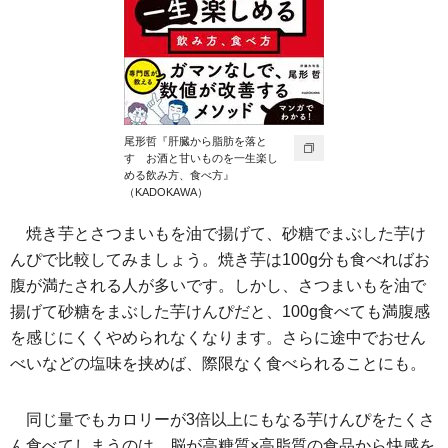
尾形哲『肝臓から脂肪を落と
す お酒と甘いものを一生楽し
める飲み方、食べ方』
（KADOKAWA）
焼き芋とさつまいもを油で揚げて、砂糖でまぶした芋け
んぴで比較してみましょう。焼き芋は100g分も食べればお
腹が満たされる人が多いです。しかし、さつまいもを油で
揚げて砂糖をまぶした芋けんぴだと、100g食べても満腹感
を感じにくくやめられなくなります。さらに途中でおせん
べいなどの塩味を挟めば、際限なく食べられることにも。
同じ量でもカロリーが3倍以上にもなる芋けんぴをたくさ
ん食べてしまうのは、脳が高糖質×高脂質の食品から快感を