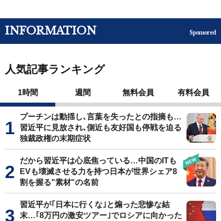
INFORMATION
Sponsored
人気記事ランキング
1時間
週間
無料会員
有料会員
プーチンは動揺し､言葉を失ったとの指摘も…
習近平に見放され､側近も友好国も停戦を迫る
独裁政権の末期症状
だから習近平は心底焦っている…中国のITも
EVも壊滅させる力を持つ日本が世界シェア8
割を握る"素材"の名前
習近平が｢日本に行くな｣と煽った悲惨な結
末…｢8万円の激安ツアー｣でロシアに向かった