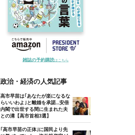
雑誌の予約購読
はこちら
政治・経済の人気記事
高市早苗は｢あなたが楽になるな
らいいわよ｣と離婚を承諾...安倍
内閣で出世する間に生まれた夫
との溝【高市首相3選】
｢高市早苗の正体｣に国民より先