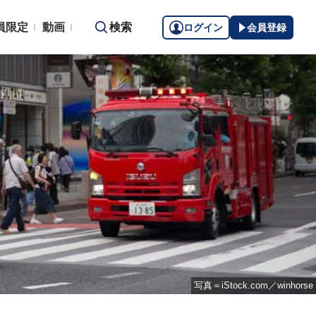
員限定
動画
検索
ログイン
会員登録
写真＝iStock.com／winhorse