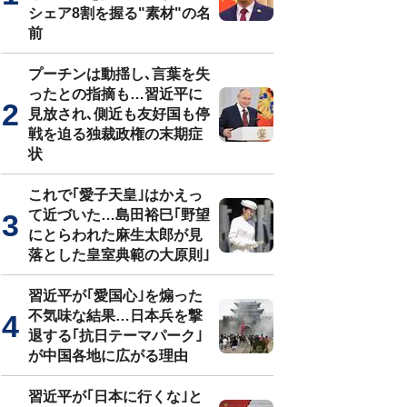
シェア8割を握る"素材"の名
前
プーチンは動揺し､言葉を失
ったとの指摘も…習近平に
見放され､側近も友好国も停
戦を迫る独裁政権の末期症
状
これで｢愛子天皇｣はかえっ
て近づいた…島田裕巳｢野望
にとらわれた麻生太郎が見
落とした皇室典範の大原則｣
習近平が｢愛国心｣を煽った
不気味な結果…日本兵を撃
退する｢抗日テーマパーク｣
が中国各地に広がる理由
習近平が｢日本に行くな｣と