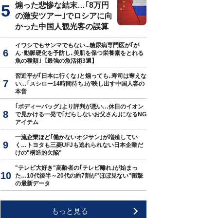
煽った悲惨な結末…｢8万円
の激安ツアー｣でロシアに向
かった中国人観光客の誤算
イワシでもサンマでもない...糖尿病専門医が｢が
ん･動脈硬化を予防し､美肌を保つ栄養素をとれる
魚の種類｣【最強の魚活術3選】
習近平が｢日本に行くな｣と煽っても､寿司は奪えな
い…｢スシロー14時間待ち｣が映し出す中国人客の
本音
｢ボディーバッグ｣より評判が悪い…休日のイオン
で見かける一発で｢だらしないお父さん｣になるNG
アイテム
一流企業ほど｢働かないオジサン｣が増殖してい
く…トヨタも三菱UFJも逃れられない日本企業だ
けの"構造的欠陥"
"テレビ大好き"高齢者の｢テレビ離れ｣が始まっ
た…10代後半～20代の約7割が"ほぼ見ない"衝撃
の最新データ
もっと見る