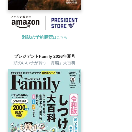
雑誌の予約購読
はこちら
プレジデントFamily 2026年夏号
頭のいい子が育つ「育脳」大百科