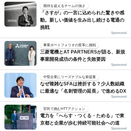
期待を超えるチームの強さ
「さすが」の一言に込められた驚きや感
動。新しい価値を生み出し続ける電通の
挑戦
Sponsored
事業ポートフォリオの変革に挑戦
三菱電機とAT PARTNERSが語る、新規
事業開発成功の条件と失敗要因
Sponsored
中堅企業にリーズナブルな新提案
なぜ複雑なSFAは挫折する？少人数組織
に最適な「名刺管理の延長」で進めるDX
Sponsored
官民で挑むHTTアクション
電力を「へらす・つくる・ためる」で東
京都と企業が歩む持続可能社会への道
Sponsored