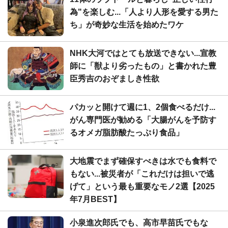
為"を楽しむ...「人より人形を愛する男た
ち」が奇妙な生活を始めたワケ
NHK大河ではとても放送できない...宣教
師に「獣より劣ったもの」と書かれた豊
臣秀吉のおぞましき性欲
パカッと開けて週に1、2個食べるだけ...
がん専門医が勧める「大腸がんを予防す
るオメガ脂肪酸たっぷり食品」
大地震でまず確保すべきは水でも食料で
もない...被災者が「これだけは担いで逃
げて」という最も重要なモノ2選【2025
年7月BEST】
小泉進次郎氏でも、高市早苗氏でもな