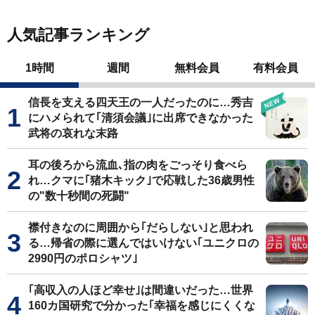
人気記事ランキング
1時間
週間
無料会員
有料会員
信長を支える四天王の一人だったのに…秀吉
にハメられて｢清須会議｣に出席できなかった
武将の哀れな末路
耳の後ろから流血､指の肉をごっそり食べら
れ…クマに｢猪木キック｣で応戦した36歳男性
の"数十秒間の死闘"
襟付きなのに周囲から｢だらしない｣と思われ
る…帰省の際に選んではいけない｢ユニクロの
2990円のポロシャツ｣
｢高収入の人ほど幸せ｣は間違いだった…世界
160カ国研究で分かった｢幸福を感じにくくな