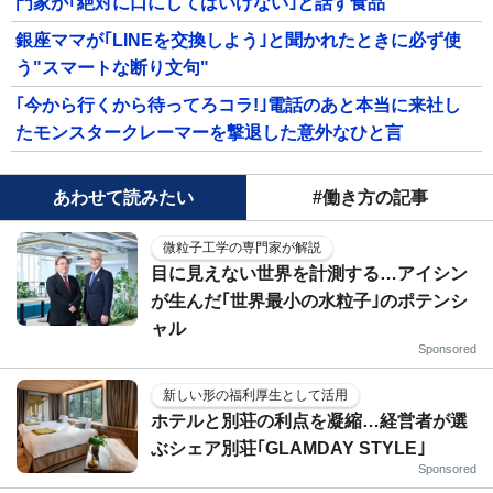
門家が｢絶対に口にしてはいけない｣と話す食品
銀座ママが｢LINEを交換しよう｣と聞かれたときに必ず使
う"スマートな断り文句"
｢今から行くから待ってろコラ!｣電話のあと本当に来社し
たモンスタークレーマーを撃退した意外なひと言
あわせて読みたい
#働き方の記事
微粒子工学の専門家が解説
目に見えない世界を計測する…アイシン
が生んだ｢世界最小の水粒子｣のポテンシ
ャル
Sponsored
新しい形の福利厚生として活用
ホテルと別荘の利点を凝縮…経営者が選
ぶシェア別荘｢GLAMDAY STYLE｣
Sponsored