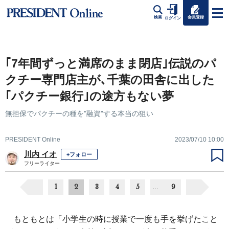
会員登録
検索
ログイン
｢7年間ずっと満席のまま閉店｣伝説のパ
クチー専門店主が､千葉の田舎に出した
｢パクチー銀行｣の途方もない夢
無担保でパクチーの種を"融資"する本当の狙い
PRESIDENT Online
2023/07/10 10:00
川内 イオ
+フォロー
フリーライター
1
2
3
4
5
9
…
もともとは「小学生の時に授業で一度も手を挙げたこと