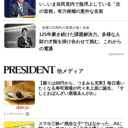
い...いま自民党内で急浮上している「次
の首相」有力候補の意外な名前
創業125周年の電通が描く未来
125年磨き続けた課題解決力。多様な人
財の才能を掛け合わせて挑む、これから
の電通
Sponsored
【握りは88円から、つまみも充実】毎日通い
たくなる寿司酒場が代々木上原に誕生。「す
しとおばんざい酒場ゑんがわ」
トップページへ
スマホ三昧="残念な子"ではなかった…AIに