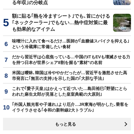
る年収｣の分岐点
額に貼る｢熱を冷ますシート｣でも､首にかける
｢ネッククーラー｣でもない…熱中症対策に最
も効果的なアイテム
味噌汁に入れて食べるだけ…医師が｢血糖値スパイクを抑える｣
という冷蔵庫に常備したい食材
だから習近平は心底焦っている…中国のITもEVも壊滅させる力
を持つ日本が世界シェア8割を握る"素材"の名前
米国は曖昧､韓国は冷ややかだったが…習近平を激怒させた高
市発言に｢無言の支持｣を示した国の｢大胆な手法｣
これで｢愛子天皇｣はかえって近づいた…島田裕巳｢野望にとら
われた麻生太郎が見落とした皇室典範の大原則｣
｢外国人観光客や子連れ｣より厄介…JR東海が明かした､乗客を
イライラさせる｢令和の新幹線2大トラブル｣
もっと見る