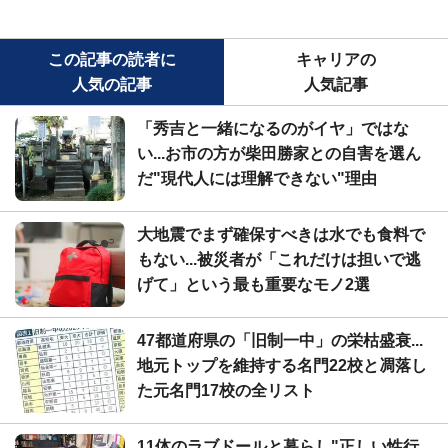
この記事の読者に
キャリアの
人気の記事
人気記事
「秀吉と一緒になるのがイヤ」ではな
い...お市の方が柴田勝家との自害を選ん
だ"現代人には理解できない"理由
大地震でまず確保すべきは水でも食料で
もない...被災者が「これだけは担いで逃
げて」という最も重要なモノ2選
47都道府県の「旧制一中」の栄枯盛衰...
地元トップを維持する名門22校と凋落し
た元名門17校の全リスト
11体のラブドールと暮らし"正しい性行