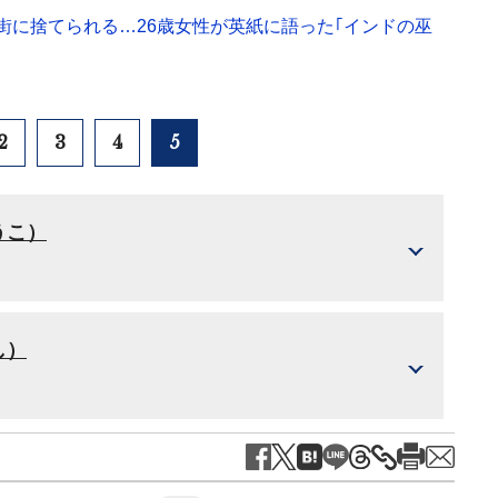
街に捨てられる…26歳女性が英紙に語った｢インドの巫
2
3
4
5
うこ）
し）