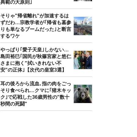
典範の大原則｣
そりゃ"帰省離れ"が加速するは
ずだわ…宗教学者が｢帰省も墓参
りも単なるブームだった｣と断言
するワケ
やっぱり｢愛子天皇｣しかない…
島田裕巳｢国民が秋篠宮家と悠仁
さまに抱く"拭いきれない不
安"の正体｣【次代の皇室3選】
耳の後ろから流血､指の肉をごっ
そり食べられ…クマに｢猪木キッ
ク｣で応戦した36歳男性の"数十
秒間の死闘"