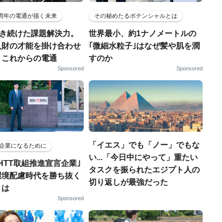
5周年の電通が描く未来
その秘めたるポテンシャルとは
磨き続けた課題解決力。
世界最小、約1ナノメートルの
人財の才能を掛け合わせ
｢微細水粒子｣はなぜ髪や肌を潤
、これからの電通
すのか
Sponsored
Sponsored
「イエス」でも「ノー」でもな
企業になるために
い...「今日中にやって」重たい
HTT取組推進宣言企業｣
タスクを振られたエジプト人の
環境配慮時代を勝ち抜く
切り返しが最強だった
とは
Sponsored