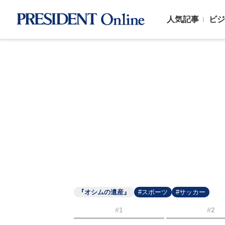
人気記事
ビジ
『オシムの遺産』
#スポーツ
#サッカー
#1
#2