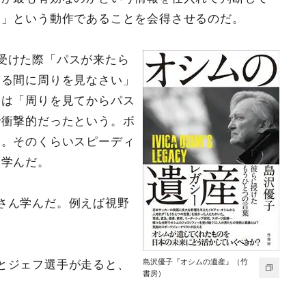
る」という動作であることを会得させるのだ。
受けた際「パスが来たら
いる間に周りを見なさい」
チは「周りを見てからパス
で衝撃的だったという。ボ
る。そのくらいスピーディ
と学んだ。
さん学んだ。例えば視野
島沢優子『オシムの遺産』（竹
とジェフ選手が走ると、
書房）
。