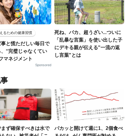
死ね、バカ、超うざい...ついに
えるための健康習慣
「乱暴な言葉」を使い出した子
家事と慌ただしい毎日で
にデキる親が伝える"一流の返
る、“完璧じゃなくてい
し言葉"とは
ルフマネジメント
Sponsored
記事
でまず確保すべきは水で
パカッと開けて週に1、2個食べ
もない...被災者が「こ
るだけ...がん専門医が勧める