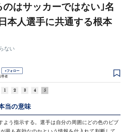
るのはサッカーではない｣名
日本人選手に共通する根本
らない
+フォロー
指導者
1
2
3
4
5
本当の意味
すよう指示する。選手は自分の周囲にどの色のビブ
のが最も有効なのかという情報を仕入れて判断して