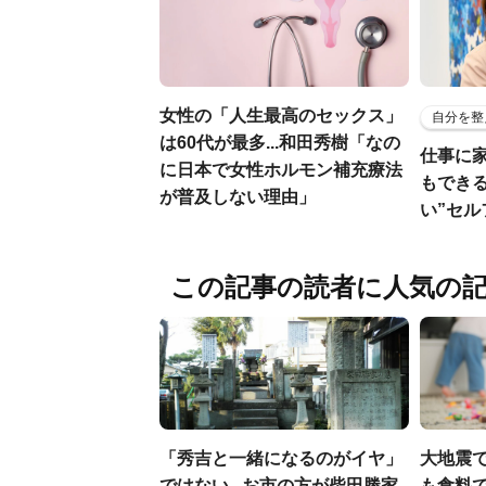
女性の「人生最高のセックス」
自分を整
は60代が最多...和田秀樹「なの
仕事に
に日本で女性ホルモン補充療法
もでき
が普及しない理由」
い”セ
この記事の読者に人気の
「秀吉と一緒になるのがイヤ」
大地震
ではない...お市の方が柴田勝家
も食料で