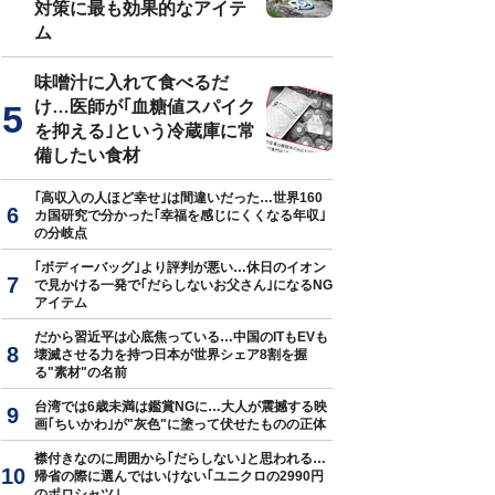
対策に最も効果的なアイテ
ム
味噌汁に入れて食べるだ
け…医師が｢血糖値スパイク
を抑える｣という冷蔵庫に常
備したい食材
｢高収入の人ほど幸せ｣は間違いだった…世界160
カ国研究で分かった｢幸福を感じにくくなる年収｣
の分岐点
｢ボディーバッグ｣より評判が悪い…休日のイオン
で見かける一発で｢だらしないお父さん｣になるNG
アイテム
だから習近平は心底焦っている…中国のITもEVも
壊滅させる力を持つ日本が世界シェア8割を握
る"素材"の名前
台湾では6歳未満は鑑賞NGに…大人が震撼する映
画｢ちいかわ｣が"灰色"に塗って伏せたものの正体
襟付きなのに周囲から｢だらしない｣と思われる…
帰省の際に選んではいけない｢ユニクロの2990円
のポロシャツ｣