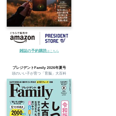
雑誌の予約購読
はこちら
プレジデントFamily 2026年夏号
頭のいい子が育つ「育脳」大百科