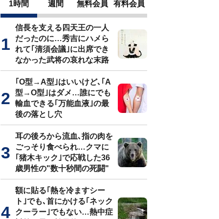
1時間
週間
無料会員
有料会員
信長を支える四天王の一人
だったのに…秀吉にハメら
れて｢清須会議｣に出席でき
なかった武将の哀れな末路
｢O型→A型｣はいいけど､｢A
型→O型｣はダメ…誰にでも
輸血できる｢万能血液｣の最
後の落とし穴
耳の後ろから流血､指の肉を
ごっそり食べられ…クマに
｢猪木キック｣で応戦した36
歳男性の"数十秒間の死闘"
額に貼る｢熱を冷ますシー
ト｣でも､首にかける｢ネック
クーラー｣でもない…熱中症