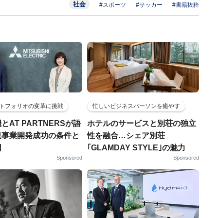
社会
#スポーツ
#サッカー
#書籍抜粋
トフォリオの変革に挑戦
忙しいビジネスパーソンを癒やす
とAT PARTNERSが語
ホテルのサービスと別荘の独立
規事業開発成功の条件と
性を融合…シェア別荘
因
｢GLAMDAY STYLE｣の魅力
Sponsored
Sponsored