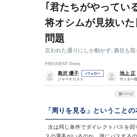
｢君たちがやってい
将オシムが見抜いた
問題
言われた通りにしか動かず､責任も取
PRESIDENT Online
島沢 優子
池上 正
+フォロー
ジャーナリスト
サッカー
前ページ
「周りを見る」ということの
次は同じ条件でダイレクトパスを回
スの選手がいるのか、誰にパスする