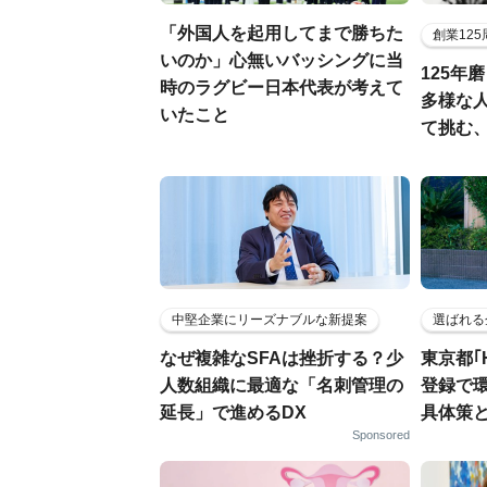
「外国人を起用してまで勝ちた
創業12
いのか」心無いバッシングに当
125年
時のラグビー日本代表が考えて
多様な
いたこと
て挑む
中堅企業にリーズナブルな新提案
選ばれる
なぜ複雑なSFAは挫折する？少
東京都｢
人数組織に最適な「名刺管理の
登録で
延長」で進めるDX
具体策
Sponsored