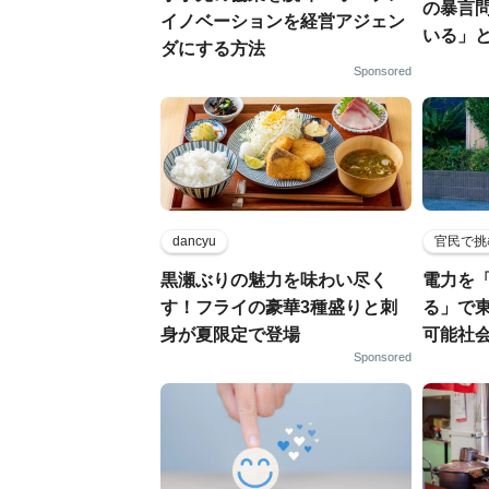
の暴言
イノベーションを経営アジェン
いる」
ダにする方法
Sponsored
dancyu
官民で挑
黒瀬ぶりの魅力を味わい尽く
電力を
す！フライの豪華3種盛りと刺
る」で
身が夏限定で登場
可能社
Sponsored