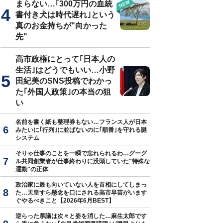
まらない…｢300万円の血統
書付き犬は時代遅れ｣という
真のお金持ちが"向かった
先"
高市政権にとって｢日本人の
生活｣はどうでもいい…小野
田紀美のSNS投稿でわかっ
た｢外国人政策｣の本当の狙
い
名前を書く紙も整理券もない…フランス人が日本
みたいに｢行列｣に並ばないのに｢順番｣を守れる謎
システム
そりゃ仕事のことを一瞬で忘れられるわ…グーグ
ル共同創業者が仕事終わりに没頭していた"特殊な
運動"の正体
政治家に最も向いていない人を首相にしてしまっ
た…天皇すら懸念を口にされる高市早苗がいます
ぐやるべきこと【2026年6月BEST】
逆らった県議は次々と姿を消した…麻生太郎です