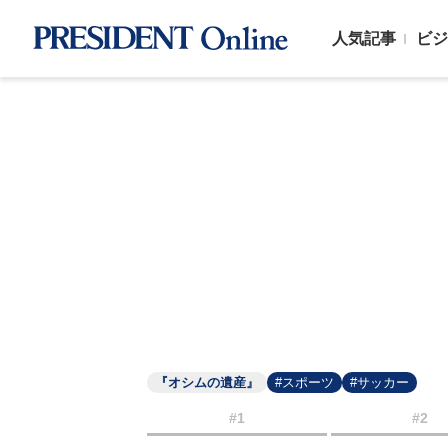
人気記事
ビジ
『オシムの遺産』
#スポーツ
#サッカー
#1
#2