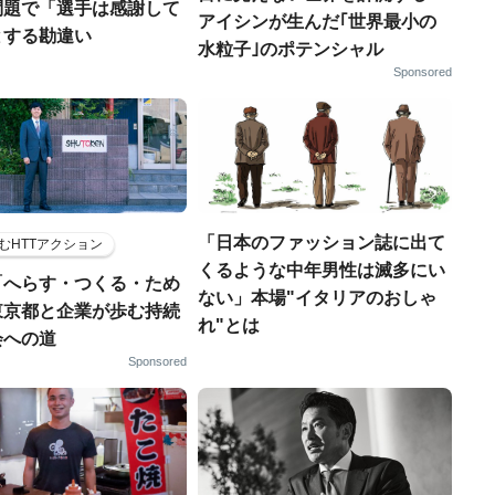
問題で「選手は感謝して
アイシンが生んだ｢世界最小の
とする勘違い
水粒子｣のポテンシャル
Sponsored
「日本のファッション誌に出て
むHTTアクション
くるような中年男性は滅多にい
「へらす・つくる・ため
ない」本場"イタリアのおしゃ
東京都と企業が歩む持続
れ"とは
会への道
Sponsored