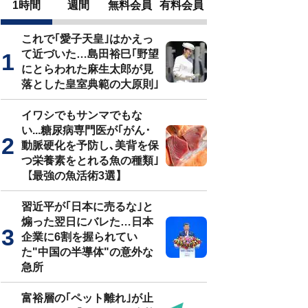
1時間
週間
無料会員
有料会員
これで｢愛子天皇｣はかえっ
て近づいた…島田裕巳｢野望
にとらわれた麻生太郎が見
落とした皇室典範の大原則｣
イワシでもサンマでもな
い...糖尿病専門医が｢がん･
動脈硬化を予防し､美背を保
つ栄養素をとれる魚の種類｣
【最強の魚活術3選】
習近平が｢日本に売るな｣と
煽った翌日にバレた…日本
企業に6割を握られてい
た"中国の半導体"の意外な
急所
富裕層の｢ペット離れ｣が止