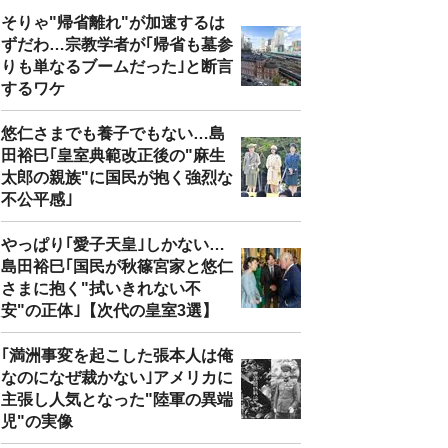
そりゃ"帰省離れ"が加速するは
ずだわ…宗教学者が｢帰省も墓参
りも単なるブームだった｣と断言
するワケ
悠仁さまでも養子でもない…島
田裕巳｢皇室典範改正後の"麻生
太郎の親族"に国民が抱く強烈な
不公平感｣
やっぱり｢愛子天皇｣しかない…
島田裕巳｢国民が秋篠宮家と悠仁
さまに抱く"拭いきれない不
安"の正体｣【次代の皇室3選】
｢満洲事変を起こした張本人は俺
なのになぜ裁かない｣アメリカに
主張し人気となった"陸軍の異端
児"の実像