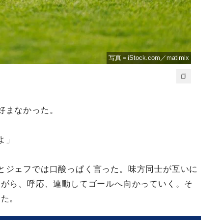
写真＝iStock.com／matimix
好まなかった。
よ」
とジェフでは口酸っぱく言った。味方同士が互いに
ながら、呼応、連動してゴールへ向かっていく。そ
えた。