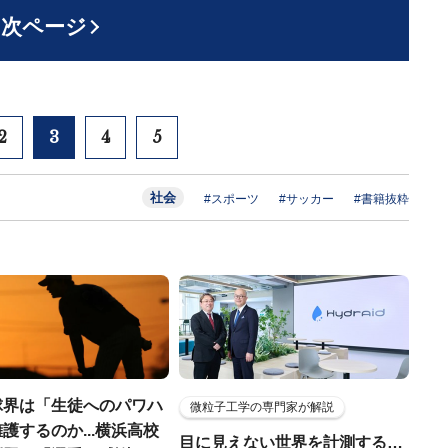
次ページ
2
3
4
5
社会
#スポーツ
#サッカー
#書籍抜粋
球界は「生徒へのパワハ
微粒子工学の専門家が解説
護するのか...横浜高校
目に見えない世界を計測する…