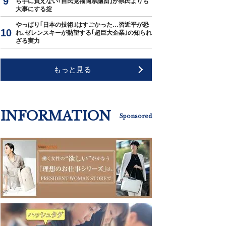
ら手に負えない｢自民党福岡県議団｣が県民よりも
大事にする掟
やっぱり｢日本の技術｣はすごかった…習近平が恐
れ､ゼレンスキーが熱望する｢超巨大企業｣の知られ
ざる実力
もっと見る
INFORMATION
Sponsored