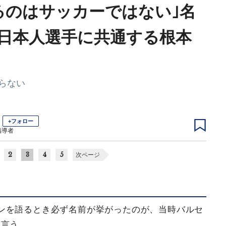
るのはサッカーではない｣名
日本人選手に共通する根本
らない
+フォロー
指導者
2
3
4
5
次ページ
ンを語るとき必ず名前が挙がったのが、当時バルセ
は言う。