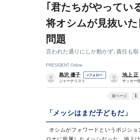
｢君たちがやってい
将オシムが見抜いた
問題
言われた通りにしか動かず､責任も取
PRESIDENT Online
島沢 優子
池上 正
+フォロー
ジャーナリスト
サッカー
1
前ページ
「メッシはまだ子どもだ」
オシムがフォワードというポジショ
ロナに所属したメッシだった。池上