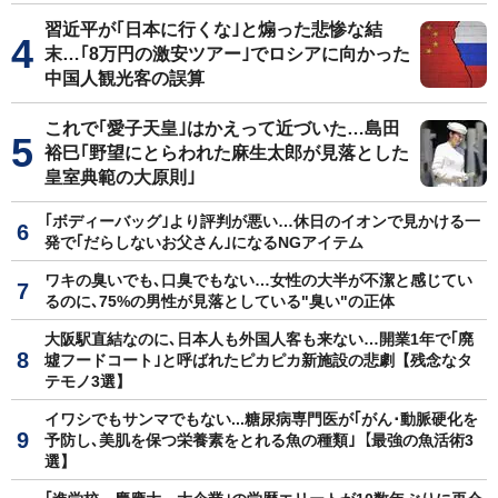
習近平が｢日本に行くな｣と煽った悲惨な結
末…｢8万円の激安ツアー｣でロシアに向かった
中国人観光客の誤算
これで｢愛子天皇｣はかえって近づいた…島田
裕巳｢野望にとらわれた麻生太郎が見落とした
皇室典範の大原則｣
｢ボディーバッグ｣より評判が悪い…休日のイオンで見かける一
発で｢だらしないお父さん｣になるNGアイテム
ワキの臭いでも､口臭でもない…女性の大半が不潔と感じてい
るのに､75%の男性が見落としている"臭い"の正体
大阪駅直結なのに､日本人も外国人客も来ない…開業1年で｢廃
墟フードコート｣と呼ばれたピカピカ新施設の悲劇【残念なタ
テモノ3選】
イワシでもサンマでもない...糖尿病専門医が｢がん･動脈硬化を
予防し､美肌を保つ栄養素をとれる魚の種類｣【最強の魚活術3
選】