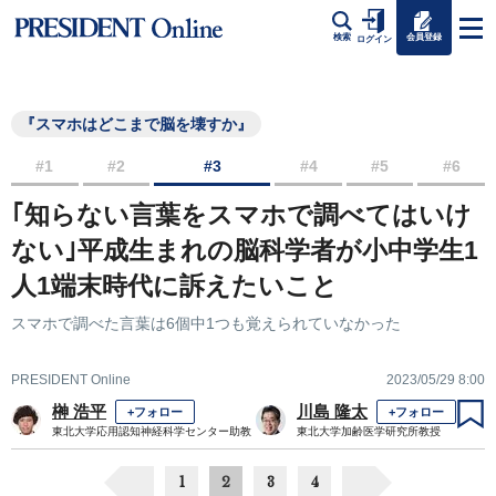
会員登録
検索
ログイン
『スマホはどこまで脳を壊すか』
#1
#2
#3
#4
#5
#6
｢知らない言葉をスマホで調べてはいけ
ない｣平成生まれの脳科学者が小中学生1
人1端末時代に訴えたいこと
スマホで調べた言葉は6個中1つも覚えられていなかった
PRESIDENT Online
2023/05/29 8:00
榊 浩平
川島 隆太
+フォロー
+フォロー
東北大学応用認知神経科学センター助教
東北大学加齢医学研究所教授
1
2
3
4