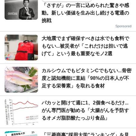
「さすが」の一言に込められた驚きや感
動。新しい価値を生み出し続ける電通の
挑戦
Sponsored
大地震でまず確保すべきは水でも食料で
もない...被災者が「これだけは担いで逃
げて」という最も重要なモノ2選
カルシウムでもビタミンCでもない...骨密
度と認知機能に直結「98%の日本人が不
足する栄養素」を取れる食材
パカッと開けて週に1、2個食べるだけ...
がん専門医が勧める「大腸がんを予防す
るオメガ脂肪酸たっぷり食品」
「三菱商事"採用大学"ランキング」を見