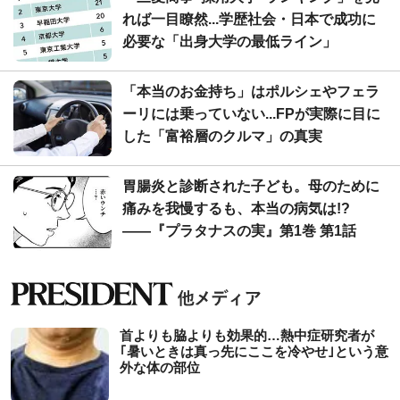
れば一目瞭然...学歴社会・日本で成功に
必要な「出身大学の最低ライン」
「本当のお金持ち」はポルシェやフェラ
ーリには乗っていない...FPが実際に目に
した「富裕層のクルマ」の真実
胃腸炎と診断された子ども。母のために
痛みを我慢するも、本当の病気は!?
――『プラタナスの実』第1巻 第1話
首よりも脇よりも効果的…熱中症研究者が
｢暑いときは真っ先にここを冷やせ｣という意
外な体の部位