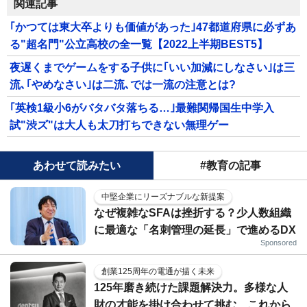
関連記事
｢かつては東大卒よりも価値があった｣47都道府県に必ずあ
る"超名門"公立高校の全一覧【2022上半期BEST5】
夜遅くまでゲームをする子供に｢いい加減にしなさい｣は三
流､｢やめなさい｣は二流､では一流の注意とは?
｢英検1級小6がバタバタ落ちる…｣最難関帰国生中学入
試"渋ズ"は大人も太刀打ちできない無理ゲー
あわせて読みたい
#教育の記事
中堅企業にリーズナブルな新提案
なぜ複雑なSFAは挫折する？少人数組織
に最適な「名刺管理の延長」で進めるDX
Sponsored
創業125周年の電通が描く未来
125年磨き続けた課題解決力。多様な人
財の才能を掛け合わせて挑む、これから