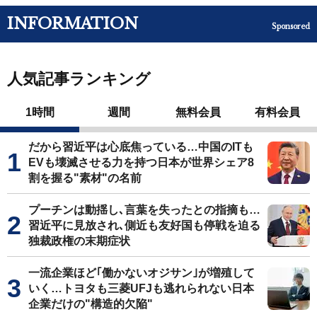
INFORMATION
Sponsored
人気記事ランキング
1時間
週間
無料会員
有料会員
だから習近平は心底焦っている…中国のITも
EVも壊滅させる力を持つ日本が世界シェア8
割を握る"素材"の名前
プーチンは動揺し､言葉を失ったとの指摘も…
習近平に見放され､側近も友好国も停戦を迫る
独裁政権の末期症状
一流企業ほど｢働かないオジサン｣が増殖して
いく…トヨタも三菱UFJも逃れられない日本
企業だけの"構造的欠陥"