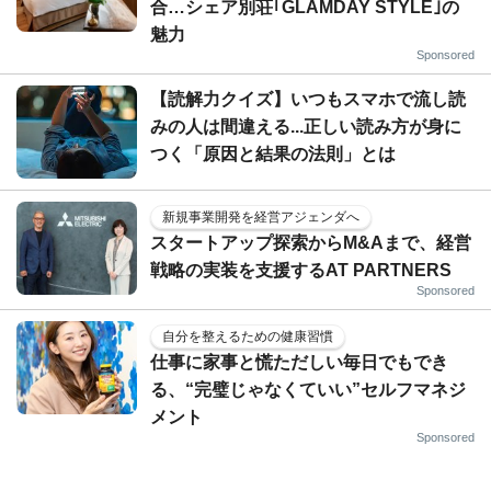
合…シェア別荘｢GLAMDAY STYLE｣の
魅力
Sponsored
【読解力クイズ】いつもスマホで流し読
みの人は間違える...正しい読み方が身に
つく「原因と結果の法則」とは
新規事業開発を経営アジェンダへ
スタートアップ探索からM&Aまで、経営
戦略の実装を支援するAT PARTNERS
Sponsored
自分を整えるための健康習慣
仕事に家事と慌ただしい毎日でもでき
る、“完璧じゃなくていい”セルフマネジ
メント
Sponsored