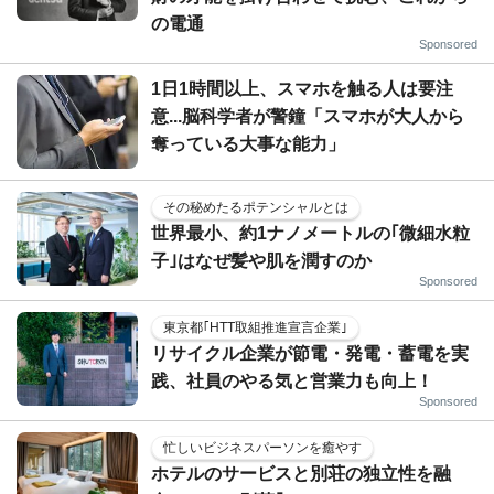
の電通
Sponsored
1日1時間以上、スマホを触る人は要注
意...脳科学者が警鐘「スマホが大人から
奪っている大事な能力」
その秘めたるポテンシャルとは
世界最小、約1ナノメートルの｢微細水粒
子｣はなぜ髪や肌を潤すのか
Sponsored
東京都｢HTT取組推進宣言企業｣
リサイクル企業が節電・発電・蓄電を実
践、社員のやる気と営業力も向上！
Sponsored
忙しいビジネスパーソンを癒やす
ホテルのサービスと別荘の独立性を融