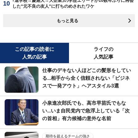
｢進学校→慶應大→大企業｣の学歴エリートが10数年ぶりに再会
した"元不良の友人"に打ちのめされたワケ
もっと見る
この記事の読者に
ライフの
人気の記事
人気記事
仕事のデキない人ほどこの髪形をしてい
る...相手から全く信頼されない「ビジネ
スで一発アウト」ヘアスタイル3選
小泉進次郎氏でも、高市早苗氏でもな
い...いま自民党内で急浮上している「次
の首相」有力候補の意外な名前
期待を超えるチームの強さ