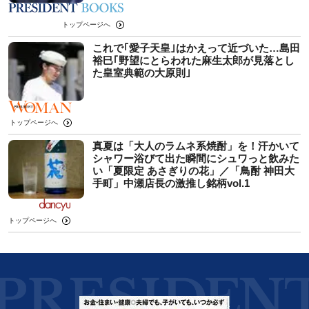
トップページへ
これで｢愛子天皇｣はかえって近づいた…島田
裕巳｢野望にとらわれた麻生太郎が見落とし
た皇室典範の大原則｣
トップページへ
真夏は「大人のラムネ系焼酎」を！汗かいて
シャワー浴びて出た瞬間にシュワっと飲みた
い「夏限定 あさぎりの花」／「鳥酎 神田大
手町」中瀬店長の激推し銘柄vol.1
トップページへ