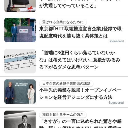
が共通してやっていること」
選ばれる企業になるために
東京都｢HTT取組推進宣言企業｣登録で環
境配慮時代を勝ち抜く具体策とは
Sponsored
「道端に3億円くらい落ちていないか
な」は考えてはいけない...意欲がみるみ
る下がるダメな思考パターン
日本企業の新規事業開発の課題
小手先の協業を脱却！オープンイノベー
ションを経営アジェンダにする方法
Sponsored
期待を超えるチームの強さ
「さすが」の一言に込められた驚きや感