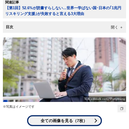
関連記事
【第1回】52.6%が読書すらしない…世界一学ばない国･日本の｢1兆円
リスキリング支援｣が失敗すると言える3大理由
目次
写真＝iStock.com／PonyWang
※写真はイメージです
全ての画像を見る（7枚）