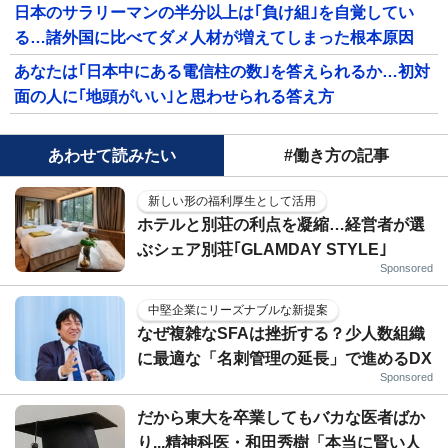
日本のサラリーマンの半分以上は｢負け組｣を自覚してい
る…諸外国に比べてダメ人材が増えてしまった根本原因
あなたは｢日本中にある電信柱の数｣を答えられるか…初対
面の人に｢地頭がいい｣と思わせられる答え方
あわせて読みたい
#働き方の記事
新しい形の福利厚生として活用
ホテルと別荘の利点を凝縮…経営者が選
ぶシェア別荘｢GLAMDAY STYLE｣
Sponsored
中堅企業にリーズナブルな新提案
なぜ複雑なSFAは挫折する？少人数組織
に最適な「名刺管理の延長」で進めるDX
Sponsored
だから東大を卒業してもバカな医者ばか
り...精神科医・和田秀樹「本当に賢い人