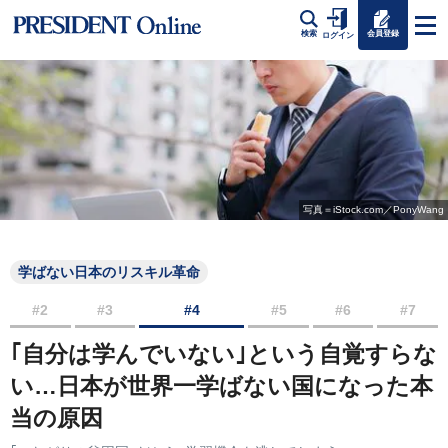
会員登録
検索
ログイン
写真＝iStock.com／PonyWang
学ばない日本のリスキル革命
#2
#3
#4
#5
#6
#7
｢自分は学んでいない｣という自覚すらな
い…日本が世界一学ばない国になった本
当の原因