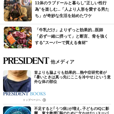
11体のラブドールと暮らし"正しい性行
為"を楽しむ...「人より人形を愛する男た
ち」が奇妙な生活を始めたワケ
「牛乳だけ」よりずっと効果的...医師
「必ず一緒に摂って」と断言、骨を強く
する"スーパーで買える食材"
首よりも脇よりも効果的…熱中症研究者が
｢暑いときは真っ先にここを冷やせ｣という意
外な体の部位
トップページへ
不足すると｢うつ病｣が増え､子どものIQに影
響…東大教授｢脳のために欠かせないスーパ