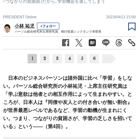
｢つながりの貧困国｣だから､学習機会を逃してしまう
PRESIDENT Online
2023/04/13 15:00
小林 祐児
+フォロー
パーソル総合研究所主席研究員、執行役員シンクタンク本部長
1
2
3
4
5
6
日本のビジネスパーソンは諸外国に比べ「学習」をしな
い。パーソル総合研究所の小林祐児・上席主任研究員は
「学ぶ意欲は他者との相互作用によって生まれやすい。と
ころが、日本人は『同僚や友人との付き合いが無い割合』
が世界最悪レベルであるなど、学習の動機が生まれにく
い。つまり、つながりの貧困さが、学習の乏しさを招いて
いる」という――（第4回）。