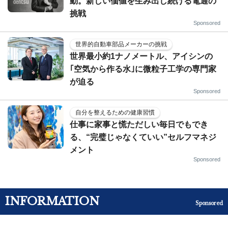
動。新しい価値を生み出し続ける電通の
挑戦
Sponsored
世界的自動車部品メーカーの挑戦
世界最小約1ナノメートル、アイシンの
｢空気から作る水｣に微粒子工学の専門家
が迫る
Sponsored
自分を整えるための健康習慣
仕事に家事と慌ただしい毎日でもでき
る、“完璧じゃなくていい”セルフマネジ
メント
Sponsored
INFORMATION
Sponsored