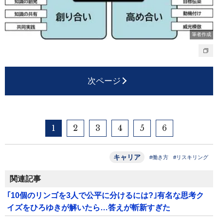
筆者作成
次ページ
1
2
3
4
5
6
キャリア
#働き方
#リスキリング
関連記事
｢10個のリンゴを3人で公平に分けるには?｣有名な思考ク
イズをひろゆきが解いたら…答えが斬新すぎた