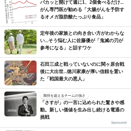
パカッと開けて週に1、2個食べるだけ...
がん専門医が勧める「大腸がんを予防す
るオメガ脂肪酸たっぷり食品」
定年後の家族との向き合い方がわからな
い...そう悩む人に佐藤優が「鬼滅の刃が
参考になる」と話すワケ
石田三成と戦っていないのに関ヶ原合戦
後に大出世...徳川家康が厚い信頼を置い
た「戦国最大の悪人」
期待を超えるチームの強さ
「さすが」の一言に込められた驚きや感
動。新しい価値を生み出し続ける電通の
挑戦
Sponsored