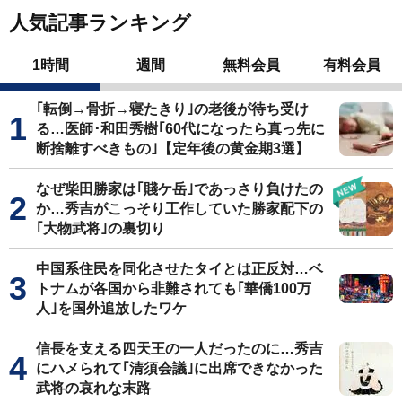
人気記事ランキング
1時間
週間
無料会員
有料会員
｢転倒→骨折→寝たきり｣の老後が待ち受け
る…医師･和田秀樹｢60代になったら真っ先に
断捨離すべきもの｣【定年後の黄金期3選】
なぜ柴田勝家は｢賤ケ岳｣であっさり負けたの
か…秀吉がこっそり工作していた勝家配下の
｢大物武将｣の裏切り
中国系住民を同化させたタイとは正反対…ベ
トナムが各国から非難されても｢華僑100万
人｣を国外追放したワケ
信長を支える四天王の一人だったのに…秀吉
にハメられて｢清須会議｣に出席できなかった
武将の哀れな末路