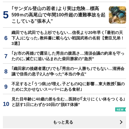
｢サンダル登山の若者｣より実は危険…標高
599ｍの高尾山で年間100件超の遭難事故を起
こしている"張本人"
織田でも武田でも上杉でもない…信長より20年早く｢最初の天
下人｣になった､教科書に載らない戦国武将の名前【豊臣兄弟！
3選】
｢お市の再婚｣で露呈した秀吉の腹黒さ…清須会議の約束を守っ
たのに､滅亡に追い込まれた柴田勝家の"急所"
｢織田家の後継者選び｣でも｢秀吉の一人勝ち｣でもない…清洲会
議で信長の息子2人が争った"本当の争点"
不足すると｢うつ病｣が増え､子どものIQに影響…東大教授｢脳の
ために欠かせないスーパーにある食材｣
見た目年齢に40歳の差を生む…医師が｢太りにくい体をつくる｣
と話す1日にわずか10回の"脱ET体操"
もっと見る