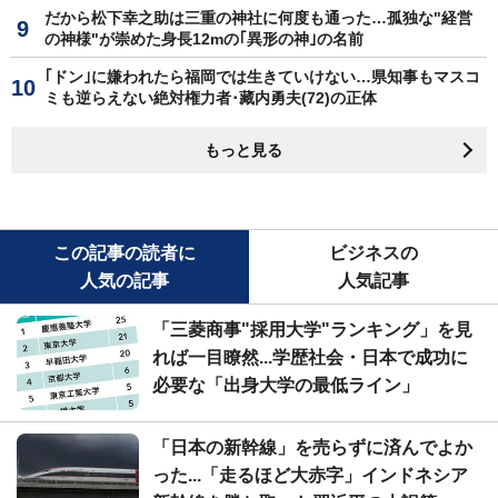
だから松下幸之助は三重の神社に何度も通った…孤独な"経営
の神様"が崇めた身長12mの｢異形の神｣の名前
｢ドン｣に嫌われたら福岡では生きていけない…県知事もマスコ
ミも逆らえない絶対権力者･藏内勇夫(72)の正体
もっと見る
この記事の読者に
ビジネスの
人気の記事
人気記事
「三菱商事"採用大学"ランキング」を見
れば一目瞭然...学歴社会・日本で成功に
必要な「出身大学の最低ライン」
「日本の新幹線」を売らずに済んでよか
った...「走るほど大赤字」インドネシア