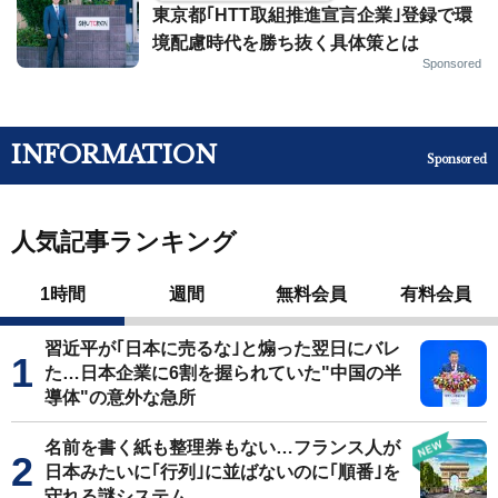
東京都｢HTT取組推進宣言企業｣登録で環
境配慮時代を勝ち抜く具体策とは
Sponsored
INFORMATION
Sponsored
人気記事ランキング
1時間
週間
無料会員
有料会員
習近平が｢日本に売るな｣と煽った翌日にバレ
た…日本企業に6割を握られていた"中国の半
導体"の意外な急所
名前を書く紙も整理券もない…フランス人が
日本みたいに｢行列｣に並ばないのに｢順番｣を
守れる謎システム