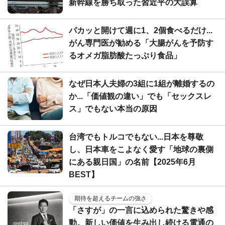
新幹線を勝ち取った習近平の大誤算
パカッと開けて週に1、2個食べるだけ...
がん専門医が勧める「大腸がんを予防す
るオメガ脂肪酸たっぷり食品」
なぜ日本人夫婦の3組に1組が離婚するの
か...「価値観の違い」でも「セックスレ
ス」でもない本当の原因
台湾でもトルコでもない...日本を尊敬
し、日本車をこよなく愛す「地球の裏側
にある親日国」の名前【2025年6月
BEST】
期待を超えるチームの強さ
「さすが」の一言に込められた驚きや感
動。新しい価値を生み出し続ける電通の