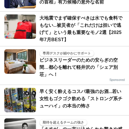
の首相」有力候補の意外な名前
大地震でまず確保すべきは水でも食料で
もない...被災者が「これだけは担いで逃
げて」という最も重要なモノ2選【2025
年7月BEST】
専用デスクが細やかにサポート
ビジネスリーダーのための安らぎの空
間…都心を離れて軽井沢の「シェア別
荘」へ！
Sponsored
早く安く酔えるコスパ最強のお酒...若い
女性もゴクゴク飲める「ストロング系チ
ューハイ」の本当の怖さ
期待を超えるチームの強さ