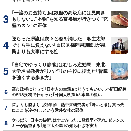
｢一流のお金持ち｣は銀座の高級店には見向き
もしない…"本物"を知る富裕層が行きつく"究
極のスシ"の正体
逆らった県議は次々と姿を消した…麻生太郎
ですら手に負えない｢自民党福岡県議団｣が県
民よりも大事にする掟
｢自宅でゆっくり静養｣はむしろ逆効果…東北
大学名誉教授がリハビリの主役に据えた｢腎臓
を強くする歩き方｣
高市政権にとって｢日本人の生活｣はどうでもいい…小野田紀美
のSNS投稿でわかった｢外国人政策｣の本当の狙い
首よりも脇よりも効果的…熱中症研究者が｢暑いときは真っ先
にここを冷やせ｣という意外な体の部位
やっぱり｢日本の技術｣はすごかった…習近平が恐れ､ゼレンス
キーが熱望する｢超巨大企業｣の知られざる実力