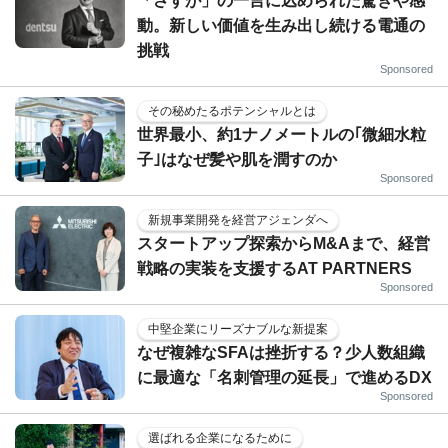
「さすが」の一言に込められた驚きや感
動。新しい価値を生み出し続ける電通の
挑戦
Sponsored
その秘めたるポテンシャルとは
世界最小、約1ナノメートルの｢微細水粒
子｣はなぜ髪や肌を潤すのか
Sponsored
新規事業開発を経営アジェンダへ
スタートアップ探索からM&Aまで、経営
戦略の実装を支援するAT PARTNERS
Sponsored
中堅企業にリーズナブルな新提案
なぜ複雑なSFAは挫折する？少人数組織
に最適な「名刺管理の延長」で進めるDX
Sponsored
選ばれる企業になるために