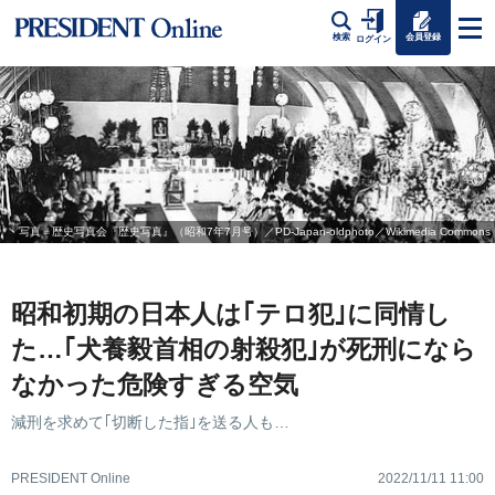
会員登録
検索
ログイン
写真＝歴史写真会『歴史写真』（昭和7年7月号）／PD-Japan-oldphoto／Wikimedia Commons
昭和初期の日本人は｢テロ犯｣に同情し
た…｢犬養毅首相の射殺犯｣が死刑になら
なかった危険すぎる空気
減刑を求めて｢切断した指｣を送る人も…
PRESIDENT Online
2022/11/11 11:00