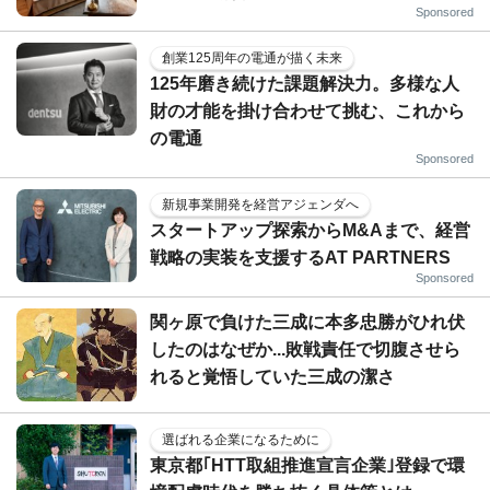
Sponsored
創業125周年の電通が描く未来
125年磨き続けた課題解決力。多様な人
財の才能を掛け合わせて挑む、これから
の電通
Sponsored
新規事業開発を経営アジェンダへ
スタートアップ探索からM&Aまで、経営
戦略の実装を支援するAT PARTNERS
Sponsored
関ヶ原で負けた三成に本多忠勝がひれ伏
したのはなぜか...敗戦責任で切腹させら
れると覚悟していた三成の潔さ
選ばれる企業になるために
東京都｢HTT取組推進宣言企業｣登録で環