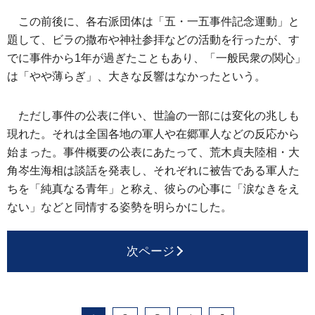
この前後に、各右派団体は「五・一五事件記念運動」と
題して、ビラの撒布や神社参拝などの活動を行ったが、す
でに事件から1年が過ぎたこともあり、「一般民衆の関心」
は「やや薄らぎ」、大きな反響はなかったという。
ただし事件の公表に伴い、世論の一部には変化の兆しも
現れた。それは全国各地の軍人や在郷軍人などの反応から
始まった。事件概要の公表にあたって、荒木貞夫陸相・大
角岑生海相は談話を発表し、それぞれに被告である軍人た
ちを「純真なる青年」と称え、彼らの心事に「涙なきをえ
ない」などと同情する姿勢を明らかにした。
次ページ