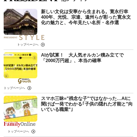
新しい文化は安寧から生まれる。寛永行幸
400年、光悦、宗達、遠州らが彩った寛永文
化の魅力と、今年見たい名所・名作選
トップページへ
AIが試算！ 大人気オルカン積み立てで
「2000万円超」、本当の確率
トップページへ
スマホ三昧="残念な子"ではなかった…AIに
聞けば一発でわかる｢子供の隠れた才能と"向
いている職業"｣
トップページへ