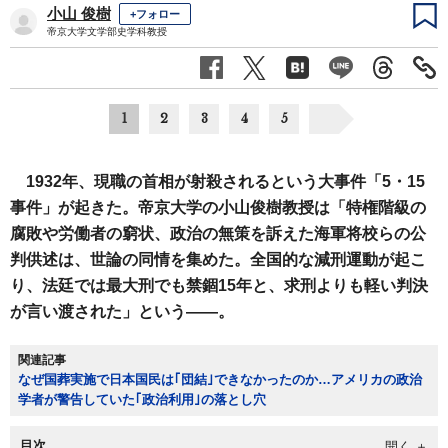
小山 俊樹
+フォロー
帝京大学文学部史学科教授
1
2
3
4
5
1932年、現職の首相が射殺されるという大事件「5・15
事件」が起きた。帝京大学の小山俊樹教授は「特権階級の
腐敗や労働者の窮状、政治の無策を訴えた海軍将校らの公
判供述は、世論の同情を集めた。全国的な減刑運動が起こ
り、法廷では最大刑でも禁錮15年と、求刑よりも軽い判決
が言い渡された」という――。
関連記事
なぜ国葬実施で日本国民は｢団結｣できなかったのか…アメリカの政治
学者が警告していた｢政治利用｣の落とし穴
目次