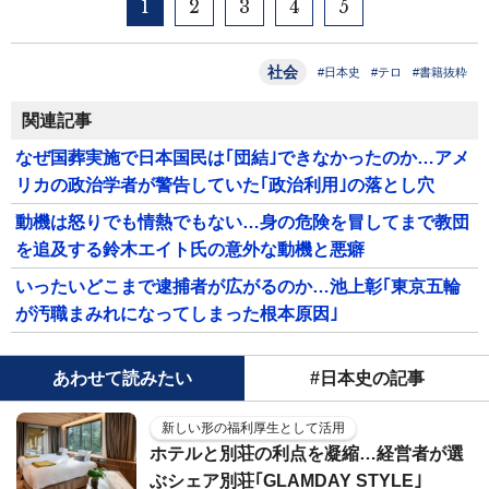
1
2
3
4
5
社会
#日本史
#テロ
#書籍抜粋
関連記事
なぜ国葬実施で日本国民は｢団結｣できなかったのか…アメ
リカの政治学者が警告していた｢政治利用｣の落とし穴
動機は怒りでも情熱でもない…身の危険を冒してまで教団
を追及する鈴木エイト氏の意外な動機と悪癖
いったいどこまで逮捕者が広がるのか…池上彰｢東京五輪
が汚職まみれになってしまった根本原因｣
あわせて読みたい
#日本史の記事
新しい形の福利厚生として活用
ホテルと別荘の利点を凝縮…経営者が選
ぶシェア別荘｢GLAMDAY STYLE｣