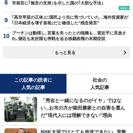
市発言に｢無言の支持｣を示した国の｢大胆な手法｣
｢高市早苗の正体｣に国民より先に気づいていた…海外投資家が
｢日本経済を壊す首相｣だと確信した"残念発言"
プーチンは動揺し､言葉を失ったとの指摘も…習近平に見放さ
れ､側近も友好国も停戦を迫る独裁政権の末期症状
もっと見る
この記事の読者に
社会の
人気の記事
人気記事
「秀吉と一緒になるのがイヤ」ではな
い...お市の方が柴田勝家との自害を選ん
だ"現代人には理解できない"理由
NHK大河ではとても放送できない...宣教