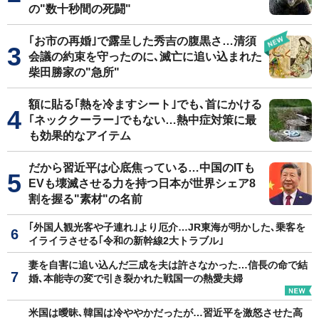
の"数十秒間の死闘"
｢お市の再婚｣で露呈した秀吉の腹黒さ…清須
会議の約束を守ったのに､滅亡に追い込まれた
柴田勝家の"急所"
額に貼る｢熱を冷ますシート｣でも､首にかける
｢ネッククーラー｣でもない…熱中症対策に最
も効果的なアイテム
だから習近平は心底焦っている…中国のITも
EVも壊滅させる力を持つ日本が世界シェア8
割を握る"素材"の名前
｢外国人観光客や子連れ｣より厄介…JR東海が明かした､乗客を
イライラさせる｢令和の新幹線2大トラブル｣
妻を自害に追い込んだ三成を夫は許さなかった…信長の命で結
婚､本能寺の変で引き裂かれた戦国一の熱愛夫婦
米国は曖昧､韓国は冷ややかだったが…習近平を激怒させた高