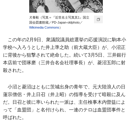
犬養毅（写真＝『近世名士写真其1』国立
国会図書館蔵／PD-Japan-oldphoto／
Wikimedia Commons
）
この年の2月9日、衆議院議員総選挙の応援演説に駒本小
学校へ入ろうとした井上準之助（前大蔵大臣）が、小沼正
に背後から狙撃されて絶命した。続いて3月5日、三井銀行
本店前で団琢磨（三井合名会社理事長）が、菱沼五郎に射
殺された。
小沼と菱沼はともに茨城出身の青年で、元大陸浪人の日
蓮宗僧侶・井上日召（井上昭）の指導を受けて暗殺に及ん
だ。日召と彼に率いられた一派は、主任検事木内曽益によ
って「血盟団」と名付けられ、一連のテロは血盟団事件と
呼ばれた。