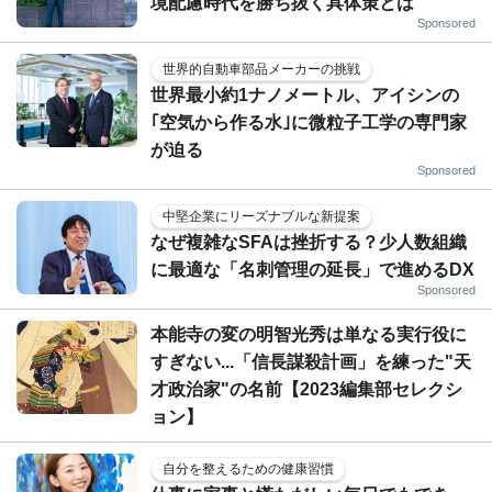
境配慮時代を勝ち抜く具体策とは
Sponsored
世界的自動車部品メーカーの挑戦
世界最小約1ナノメートル、アイシンの
｢空気から作る水｣に微粒子工学の専門家
が迫る
Sponsored
中堅企業にリーズナブルな新提案
なぜ複雑なSFAは挫折する？少人数組織
に最適な「名刺管理の延長」で進めるDX
Sponsored
本能寺の変の明智光秀は単なる実行役に
すぎない...「信長謀殺計画」を練った"天
才政治家"の名前【2023編集部セレクシ
ョン】
自分を整えるための健康習慣