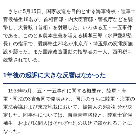
さらに5月15日、国家改造を目的とする海軍将校・陸軍士
官候補生18名が、首相官邸・内大臣官邸・警視庁などを襲
撃し、犬養毅（首相）を射殺した。いわゆる五・一五事件
である。このとき農本主義を唱える橘孝三郎（水戸愛郷塾
長）の指示で、愛郷塾生20名が東京府・埼玉県の変電所施
設を襲った。また国家改造運動の指導者の一人、西田税も
銃撃されている。
1年後の起訴に大きな反響はなかった
1933年5月、五・一五事件に関する概要が、陸軍・海
軍・司法の3省合同で発表され、同月のうちに陸軍・海軍の
軍法会議および東京地裁において、被告人の起訴処分が決
定した。同事件については、海軍青年将校と、陸軍士官候
補生、および民間人はそれぞれ別の法廷で裁かれることに
なった。