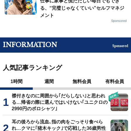
仕事に家事と慌ただしい毎日でもでき
る、“完璧じゃなくていい”セルフマネジ
メント
Sponsored
INFORMATION
Sponsored
人気記事ランキング
1時間
週間
無料会員
有料会員
襟付きなのに周囲から｢だらしない｣と思われ
る…帰省の際に選んではいけない｢ユニクロの
2990円のポロシャツ｣
耳の後ろから流血､指の肉をごっそり食べら
れ…クマに｢猪木キック｣で応戦した36歳男性