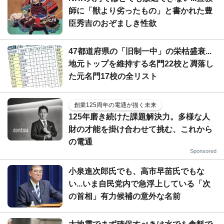
師に「獣より劣ったもの」と書かれた豊
臣秀吉のおぞましき性欲
47都道府県の「旧制一中」の栄枯盛衰...
地元トップを維持する名門22校と凋落し
た元名門17校の全リスト
創業125周年の電通が描く未来
125年磨き続けた課題解決力。多様な人
財の才能を掛け合わせて挑む、これから
の電通
Sponsored
小泉進次郎氏でも、高市早苗氏でもな
い...いま自民党内で急浮上している「次
の首相」有力候補の意外な名前