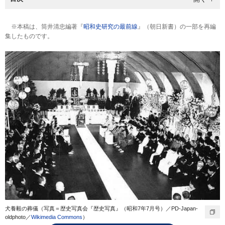
※本稿は、筒井清忠編著『
昭和史研究の最前線
』（朝日新書）の一部を再編
集したものです。
犬養毅の葬儀（写真＝歴史写真会『歴史写真』（昭和7年7月号）／PD-Japan-
oldphoto／
Wikimedia Commons
）