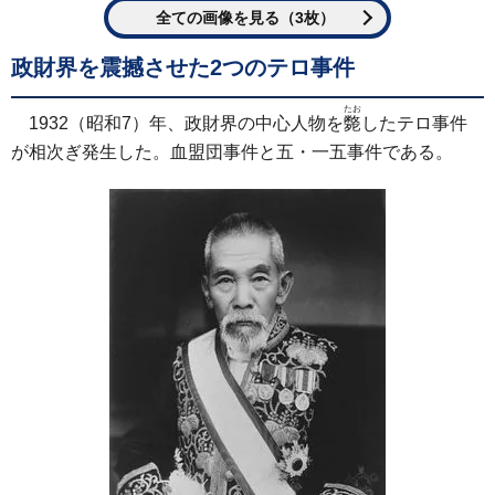
全ての画像を見る（3枚）
政財界を震撼させた2つのテロ事件
たお
1932（昭和7）年、政財界の中心人物を
斃
したテロ事件
が相次ぎ発生した。血盟団事件と五・一五事件である。