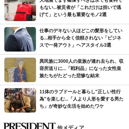
大地震でまず確保すべきは水でも食料で
もない...被災者が「これだけは担いで逃
げて」という最も重要なモノ2選
仕事のデキない人ほどこの髪形をしてい
る...相手から全く信頼されない「ビジネ
スで一発アウト」ヘアスタイル3選
異民族に3000人の皇族が連れ去られ、収
容所送りに...「戦利品」になった女性皇
族たちがたどった悲惨な結末
11体のラブドールと暮らし"正しい性行
為"を楽しむ...「人より人形を愛する男た
ち」が奇妙な生活を始めたワケ