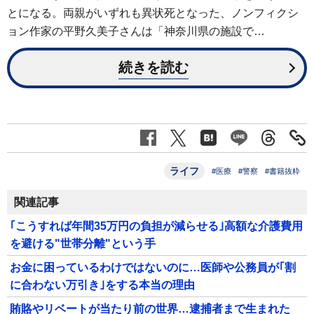
とになる。両親がいずれも異状死となった、ノンフィクシ
ョン作家の平野久美子さんは「神奈川県の施設で…
続きを読む
ライフ
#医療
#警察
#書籍抜粋
関連記事
｢こうすれば年間35万円の負担が減らせる｣高額な介護費用
を避ける"世帯分離"という手
お金に困っているわけではないのに…医師や公務員が｢割
に合わない万引き｣をする本当の理由
賄賂やリベートが当たり前の世界…逮捕者まで生まれた