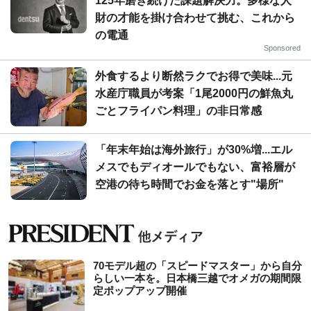
125年磨き続けた課題解決力。多様な人
財の才能を掛け合わせて挑む、これから
の電通
Sponsored
外食するより断然ラクでお得で美味...元
水産庁職員が考案「1尾2000円の鮮魚丸
ごとフライパン料理」の非日常感
「年末年始は海外旅行」が30%増...エル
メスでもディオールでもない、富裕層が
空港の待ち時間でお金を落とす"場所"
70モデル超の「スピードマスター」から自分
らしい一本を。日本橋三越でオメガの期間限
定ポップアップ開催