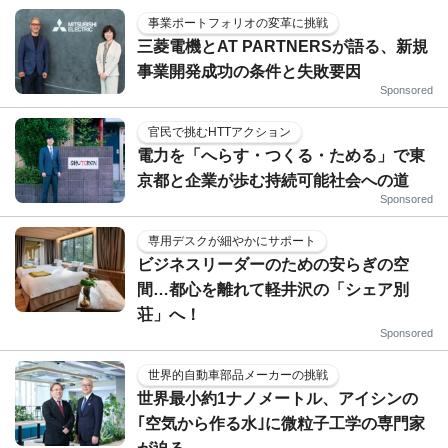
事業ポートフォリオの変革に挑戦
三菱電機とAT PARTNERSが語る、新規
事業開発成功の条件と失敗要因
Sponsored
官民で挑むHTTアクション
電力を「へらす・つくる・ためる」で東
京都と企業が歩む持続可能社会への道
Sponsored
専用デスクが細やかにサポート
ビジネスリーダーのための安らぎの空
間…都心を離れて軽井沢の「シェア別
荘」へ！
Sponsored
世界的自動車部品メーカーの挑戦
世界最小約1ナノメートル、アイシンの
｢空気から作る水｣に微粒子工学の専門家