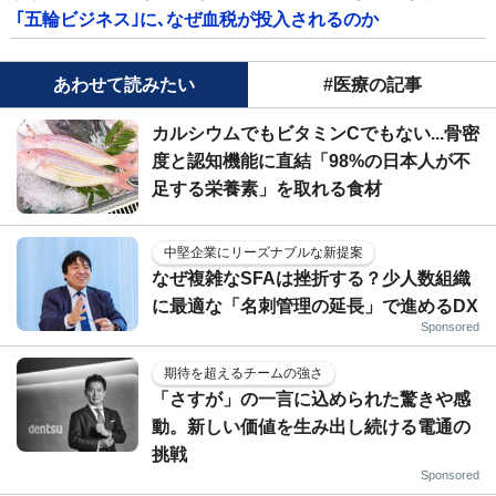
｢五輪ビジネス｣に､なぜ血税が投入されるのか
あわせて読みたい
#医療の記事
カルシウムでもビタミンCでもない...骨密
度と認知機能に直結「98%の日本人が不
足する栄養素」を取れる食材
中堅企業にリーズナブルな新提案
なぜ複雑なSFAは挫折する？少人数組織
に最適な「名刺管理の延長」で進めるDX
Sponsored
期待を超えるチームの強さ
「さすが」の一言に込められた驚きや感
動。新しい価値を生み出し続ける電通の
挑戦
Sponsored