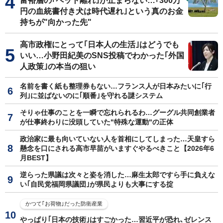
富裕層の｢ペット離れ｣が止まらない…｢300万
円の血統書付き犬は時代遅れ｣という真のお金
持ちが"向かった先"
高市政権にとって｢日本人の生活｣はどうでも
いい…小野田紀美のSNS投稿でわかった｢外国
人政策｣の本当の狙い
名前を書く紙も整理券もない…フランス人が日本みたいに｢行
列｣に並ばないのに｢順番｣を守れる謎システム
そりゃ仕事のことを一瞬で忘れられるわ…グーグル共同創業者
が仕事終わりに没頭していた"特殊な運動"の正体
政治家に最も向いていない人を首相にしてしまった…天皇すら
懸念を口にされる高市早苗がいますぐやるべきこと【2026年6
月BEST】
逆らった県議は次々と姿を消した…麻生太郎ですら手に負えな
い｢自民党福岡県議団｣が県民よりも大事にする掟
かつて｢お荷物｣だった防衛産業
やっぱり｢日本の技術｣はすごかった…習近平が恐れ､ゼレンス