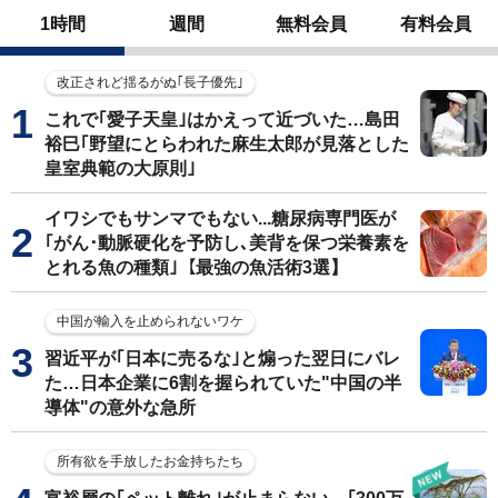
1時間
週間
無料会員
有料会員
改正されど揺るがぬ｢長子優先｣
これで｢愛子天皇｣はかえって近づいた…島田
裕巳｢野望にとらわれた麻生太郎が見落とした
皇室典範の大原則｣
イワシでもサンマでもない...糖尿病専門医が
｢がん･動脈硬化を予防し､美背を保つ栄養素を
とれる魚の種類｣【最強の魚活術3選】
中国が輸入を止められないワケ
習近平が｢日本に売るな｣と煽った翌日にバレ
た…日本企業に6割を握られていた"中国の半
導体"の意外な急所
所有欲を手放したお金持ちたち