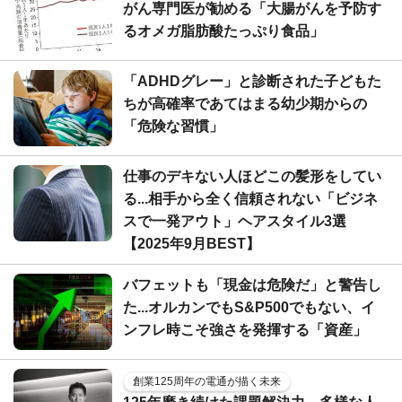
がん専門医が勧める「大腸がんを予防す
るオメガ脂肪酸たっぷり食品」
「ADHDグレー」と診断された子どもた
ちが高確率であてはまる幼少期からの
「危険な習慣」
仕事のデキない人ほどこの髪形をしてい
る...相手から全く信頼されない「ビジネ
スで一発アウト」ヘアスタイル3選
【2025年9月BEST】
バフェットも「現金は危険だ」と警告し
た...オルカンでもS&P500でもない、イ
ンフレ時こそ強さを発揮する「資産」
創業125周年の電通が描く未来