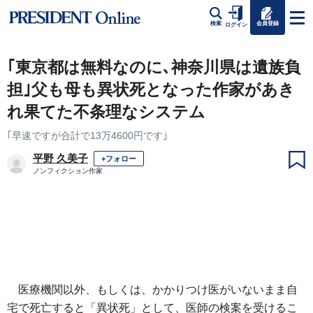
会員登録
検索
ログイン
｢東京都は無料なのに､神奈川県は遺族負
担｣父も母も異状死となった作家があき
れ果てた不条理なシステム
｢早速ですが合計で13万4600円です｣
平野 久美子
+フォロー
ノンフィクション作家
医療機関以外、もしくは、かかりつけ医がいないまま自
宅で死亡すると「異状死」として、医師の検案を受けるこ