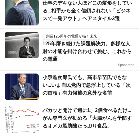
仕事のデキない人ほどこの髪形をしてい
る...相手から全く信頼されない「ビジネ
スで一発アウト」ヘアスタイル3選
創業125周年の電通が描く未来
125年磨き続けた課題解決力。多様な人
財の才能を掛け合わせて挑む、これから
の電通
Sponsored
小泉進次郎氏でも、高市早苗氏でもな
い...いま自民党内で急浮上している「次
の首相」有力候補の意外な名前
パカッと開けて週に1、2個食べるだけ...
がん専門医が勧める「大腸がんを予防す
るオメガ脂肪酸たっぷり食品」