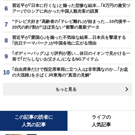
習近平が｢日本に行くな｣と煽った悲惨な結末…｢8万円の激安ツ
アー｣でロシアに向かった中国人観光客の誤算
"テレビ大好き"高齢者の｢テレビ離れ｣が始まった…10代後半～
20代の約7割が"ほぼ見ない"衝撃の最新データ
習近平が｢愛国心｣を煽った不気味な結果…日本兵を撃退する
｢抗日テーマパーク｣が中国各地に広がる理由
｢ボディーバッグ｣より評判が悪い…休日のイオンで見かける一
発で｢だらしないお父さん｣になるNGアイテム
｢自由席券だけで指定席車両に立つ人｣は非常識なのか…｢お盆
の大混雑｣をさばくJR東海の"真逆の見解"
もっと見る
この記事の読者に
ライフの
人気の記事
人気記事