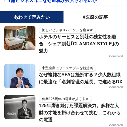
｢五輪ビジネス｣に､なぜ血税が投入されるのか
あわせて読みたい
#医療の記事
忙しいビジネスパーソンを癒やす
ホテルのサービスと別荘の独立性を融
合…シェア別荘｢GLAMDAY STYLE｣の
魅力
Sponsored
中堅企業にリーズナブルな新提案
なぜ複雑なSFAは挫折する？少人数組織
に最適な「名刺管理の延長」で進めるDX
Sponsored
創業125周年の電通が描く未来
125年磨き続けた課題解決力。多様な人
財の才能を掛け合わせて挑む、これから
の電通
Sponsored