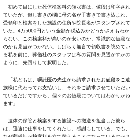
初めて目にした死体検案料の領収書は、値段は印字され
ていたが、但し書きの欄に母の名が手書きで書き込まれ、
受領印と検案をした施設の住所や院長名がスタンプされて
いた。4万5000円という金額が税込みかどうかさえもわか
らない。この検案料が高いのか安いのか、常識的な値段な
のかも見当がつかない。しばらく無言で領収書を眺めてい
る私を前に、葬儀社のスタッフは私の質問を見透かすかの
ように、先回りして釈明した。
「私どもは、嘱託医の先生から請求されたお値段をご遺
族様に代わってお支払いし、それをご請求させていただい
ているだけですから、個々のお値段についてはわかりかね
ます」
遺体の保管と検案をする施設への搬送を担当した彼ら
は、迅速に仕事をしてくれたし、感謝もしている。でも、
なぜ葬儀社が検案料を立て替えることになっているのか？