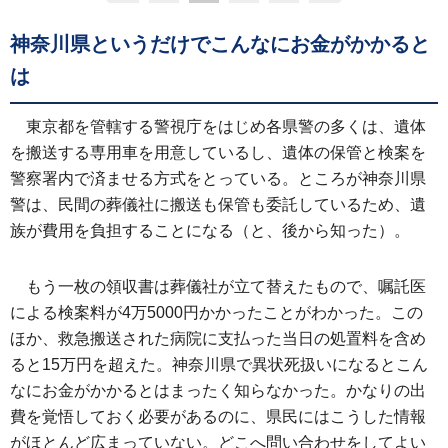
神奈川県というだけでこんなにお金がかかると
は
東京都を管轄する警視庁をはじめ各県警の多くは、遺体
を搬送する専用車を用意しているし、遺体の保管と検案を
警察署内で済ませる方式をとっている。ところが神奈川県
警は、民間の葬儀社に搬送も保管も委託しているため、遺
族が費用を負担することになる（と、後から知った）。
もう一枚の領収書は葬儀社が立て替えたもので、嘱託医
による検案料が4万5000円かかったことがわかった。この
ほか、救急搬送された病院に支払った当日の処置料を含め
ると15万円を超えた。神奈川県で異状死扱いになるとこん
なにお金がかかるとはまったく知らなかった。かなりの出
費を覚悟しておく必要があるのに、県民にはこうした情報
がほとんど広まっていない。どこへ問い合わせをしてよい