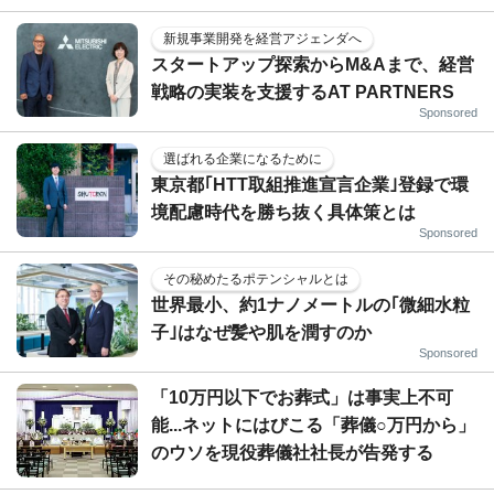
新規事業開発を経営アジェンダへ
スタートアップ探索からM&Aまで、経営
戦略の実装を支援するAT PARTNERS
Sponsored
選ばれる企業になるために
東京都｢HTT取組推進宣言企業｣登録で環
境配慮時代を勝ち抜く具体策とは
Sponsored
その秘めたるポテンシャルとは
世界最小、約1ナノメートルの｢微細水粒
子｣はなぜ髪や肌を潤すのか
Sponsored
「10万円以下でお葬式」は事実上不可
能...ネットにはびこる「葬儀○万円から」
のウソを現役葬儀社社長が告発する