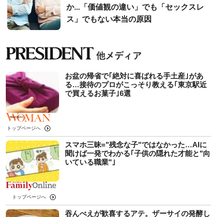
か...「価値観の違い」でも「セックスレ
ス」でもない本当の原因
お盆の帰省で｢絶対に喜ばれる手土産｣があ
る…接待のプロがこっそり教える｢東京駅近
で買えるお菓子｣6選
トップページへ
スマホ三昧="残念な子"ではなかった…AIに
聞けば一発でわかる｢子供の隠れた才能と"向
いている職業"｣
トップページへ
吞んべえが歓喜するアテ。ザーサイの発酵し