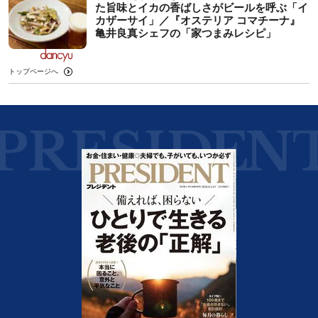
た旨味とイカの香ばしさがビールを呼ぶ「イ
カザーサイ」／『オステリア コマチーナ』
⻲井良真シェフの「家つまみレシピ」
トップページへ