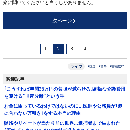
察に聞いてくださいと言うしかありません」
次ページ
1
2
3
4
ライフ
#医療
#警察
#書籍抜粋
関連記事
｢こうすれば年間35万円の負担が減らせる｣高額な介護費用
を避ける"世帯分離"という手
お金に困っているわけではないのに…医師や公務員が｢割
に合わない万引き｣をする本当の理由
賄賂やリベートが当たり前の世界…逮捕者まで生まれた