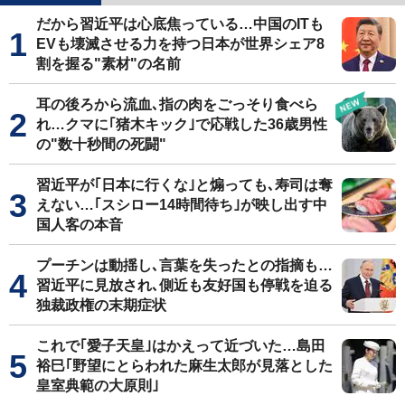
だから習近平は心底焦っている…中国のITも
EVも壊滅させる力を持つ日本が世界シェア8
割を握る"素材"の名前
耳の後ろから流血､指の肉をごっそり食べら
れ…クマに｢猪木キック｣で応戦した36歳男性
の"数十秒間の死闘"
習近平が｢日本に行くな｣と煽っても､寿司は奪
えない…｢スシロー14時間待ち｣が映し出す中
国人客の本音
プーチンは動揺し､言葉を失ったとの指摘も…
習近平に見放され､側近も友好国も停戦を迫る
独裁政権の末期症状
これで｢愛子天皇｣はかえって近づいた…島田
裕巳｢野望にとらわれた麻生太郎が見落とした
皇室典範の大原則｣