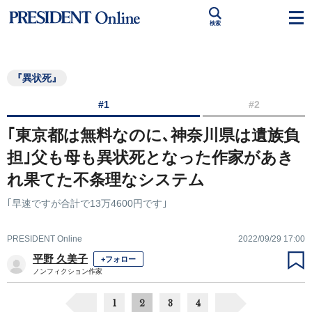
検索
『異状死』
#1
#2
｢東京都は無料なのに､神奈川県は遺族負
担｣父も母も異状死となった作家があき
れ果てた不条理なシステム
｢早速ですが合計で13万4600円です｣
PRESIDENT Online
2022/09/29 17:00
平野 久美子
+フォロー
ノンフィクション作家
1
2
3
4