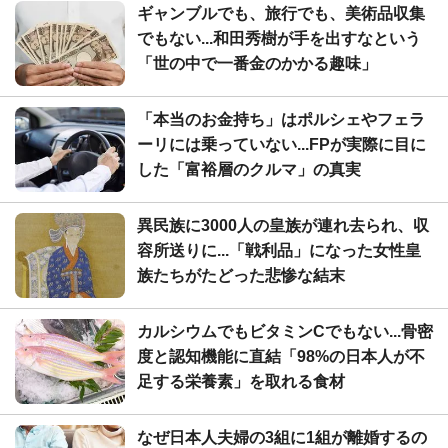
ギャンブルでも、旅行でも、美術品収集
でもない...和田秀樹が手を出すなという
「世の中で一番金のかかる趣味」
「本当のお金持ち」はポルシェやフェラ
ーリには乗っていない...FPが実際に目に
した「富裕層のクルマ」の真実
異民族に3000人の皇族が連れ去られ、収
容所送りに...「戦利品」になった女性皇
族たちがたどった悲惨な結末
カルシウムでもビタミンCでもない...骨密
度と認知機能に直結「98%の日本人が不
足する栄養素」を取れる食材
なぜ日本人夫婦の3組に1組が離婚するの