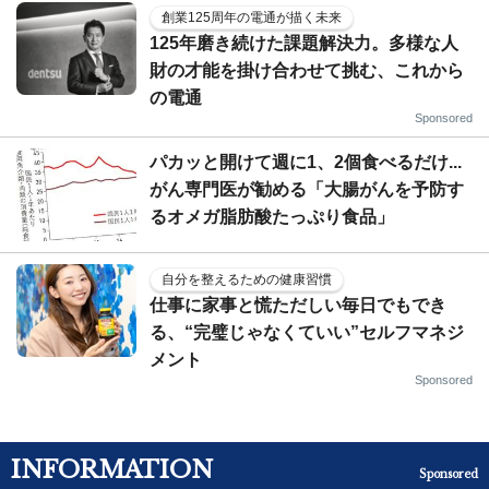
創業125周年の電通が描く未来
125年磨き続けた課題解決力。多様な人
財の才能を掛け合わせて挑む、これから
の電通
Sponsored
パカッと開けて週に1、2個食べるだけ...
がん専門医が勧める「大腸がんを予防す
るオメガ脂肪酸たっぷり食品」
自分を整えるための健康習慣
仕事に家事と慌ただしい毎日でもでき
る、“完璧じゃなくていい”セルフマネジ
メント
Sponsored
INFORMATION
Sponsored