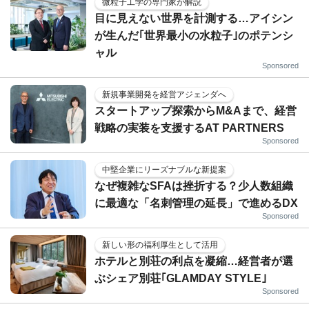
微粒子工学の専門家が解説
目に見えない世界を計測する…アイシン
が生んだ｢世界最小の水粒子｣のポテンシ
ャル
Sponsored
新規事業開発を経営アジェンダへ
スタートアップ探索からM&Aまで、経営
戦略の実装を支援するAT PARTNERS
Sponsored
中堅企業にリーズナブルな新提案
なぜ複雑なSFAは挫折する？少人数組織
に最適な「名刺管理の延長」で進めるDX
Sponsored
新しい形の福利厚生として活用
ホテルと別荘の利点を凝縮…経営者が選
ぶシェア別荘｢GLAMDAY STYLE｣
Sponsored