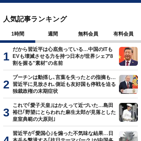
人気記事ランキング
1時間
週間
無料会員
有料会員
だから習近平は心底焦っている…中国のITも
EVも壊滅させる力を持つ日本が世界シェア8
割を握る"素材"の名前
プーチンは動揺し､言葉を失ったとの指摘も…
習近平に見放され､側近も友好国も停戦を迫る
独裁政権の末期症状
これで｢愛子天皇｣はかえって近づいた…島田
裕巳｢野望にとらわれた麻生太郎が見落とした
皇室典範の大原則｣
習近平が｢愛国心｣を煽った不気味な結果…日
本兵を撃退する｢抗日テーマパーク｣が中国各