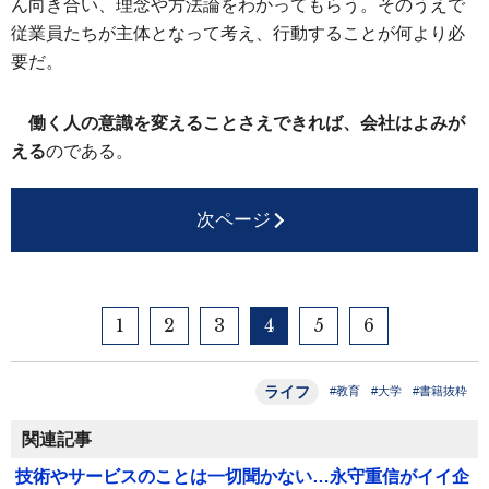
ん向き合い、理念や方法論をわかってもらう。そのうえで
従業員たちが主体となって考え、行動することが何より必
要だ。
働く人の意識を変えることさえできれば、会社はよみが
える
のである。
次ページ
1
2
3
4
5
6
ライフ
#教育
#大学
#書籍抜粋
関連記事
技術やサービスのことは一切聞かない…永守重信がイイ企