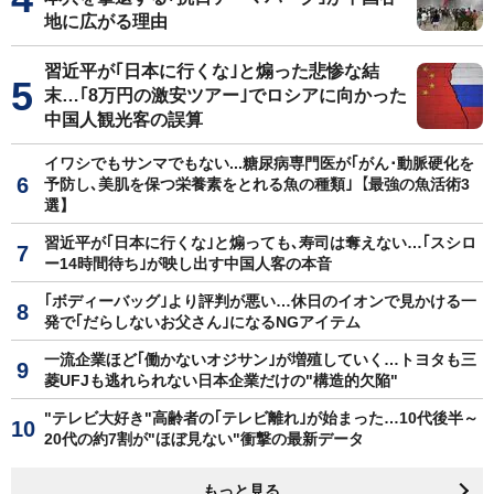
地に広がる理由
習近平が｢日本に行くな｣と煽った悲惨な結
末…｢8万円の激安ツアー｣でロシアに向かった
中国人観光客の誤算
イワシでもサンマでもない...糖尿病専門医が｢がん･動脈硬化を
予防し､美肌を保つ栄養素をとれる魚の種類｣【最強の魚活術3
選】
習近平が｢日本に行くな｣と煽っても､寿司は奪えない…｢スシロ
ー14時間待ち｣が映し出す中国人客の本音
｢ボディーバッグ｣より評判が悪い…休日のイオンで見かける一
発で｢だらしないお父さん｣になるNGアイテム
一流企業ほど｢働かないオジサン｣が増殖していく…トヨタも三
菱UFJも逃れられない日本企業だけの"構造的欠陥"
"テレビ大好き"高齢者の｢テレビ離れ｣が始まった…10代後半～
20代の約7割が"ほぼ見ない"衝撃の最新データ
もっと見る