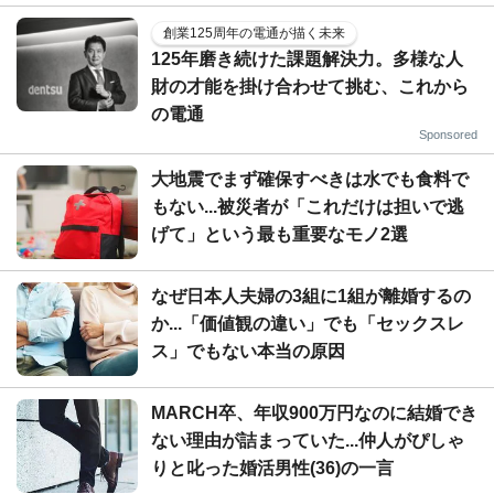
創業125周年の電通が描く未来
125年磨き続けた課題解決力。多様な人
財の才能を掛け合わせて挑む、これから
の電通
Sponsored
大地震でまず確保すべきは水でも食料で
もない...被災者が「これだけは担いで逃
げて」という最も重要なモノ2選
なぜ日本人夫婦の3組に1組が離婚するの
か...「価値観の違い」でも「セックスレ
ス」でもない本当の原因
MARCH卒、年収900万円なのに結婚でき
ない理由が詰まっていた...仲人がぴしゃ
りと叱った婚活男性(36)の一言