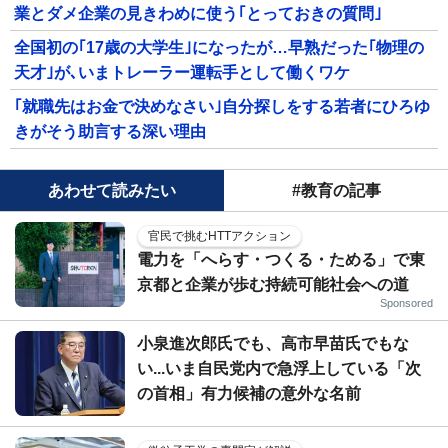
業とダメ企業の見きわめに使う｢とっておきの質問｣
全国初の｢17歳の大学生｣になったが…早熟だった｢物理の
天才｣が､いまトレーラー運転手として働くワケ
｢就職先はお金で決めなさい｣自分探しをする若者にひろゆ
きがそう助言する深い理由
あわせて読みたい
#教育の記事
官民で挑むHTTアクション
電力を「へらす・つくる・ためる」で東
京都と企業が歩む持続可能社会への道
Sponsored
小泉進次郎氏でも、高市早苗氏でもな
い...いま自民党内で急浮上している「次
の首相」有力候補の意外な名前