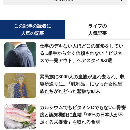
この記事の読者に
ライフの
人気の記事
人気記事
仕事のデキない人ほどこの髪形をしてい
る...相手から全く信頼されない「ビジネ
スで一発アウト」ヘアスタイル3選
異民族に3000人の皇族が連れ去られ、収
容所送りに...「戦利品」になった女性皇
族たちがたどった悲惨な結末
カルシウムでもビタミンCでもない...骨密
度と認知機能に直結「98%の日本人が不
足する栄養素」を取れる食材