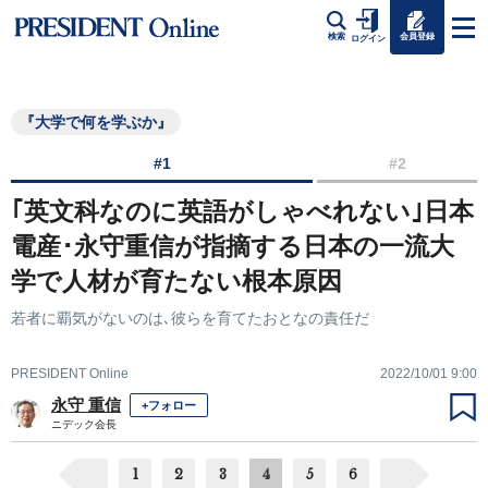
会員登録
検索
ログイン
『大学で何を学ぶか』
#1
#2
｢英文科なのに英語がしゃべれない｣日本
電産･永守重信が指摘する日本の一流大
学で人材が育たない根本原因
若者に覇気がないのは､彼らを育てたおとなの責任だ
PRESIDENT Online
2022/10/01 9:00
永守 重信
+フォロー
ニデック会長
1
2
3
4
5
6