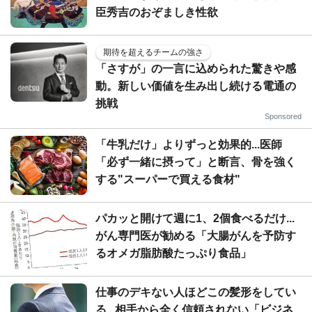
臣秀吉のおぞましき性欲
期待を超えるチームの強さ
「さすが」の一言に込められた驚きや感
動。新しい価値を生み出し続ける電通の
挑戦
Sponsored
「牛乳だけ」よりずっと効果的...医師
「必ず一緒に摂って」と断言、骨を強く
する"スーパーで買える食材"
パカッと開けて週に1、2個食べるだけ...
がん専門医が勧める「大腸がんを予防す
るオメガ脂肪酸たっぷり食品」
仕事のデキない人ほどこの髪形をしてい
る...相手から全く信頼されない「ビジネ