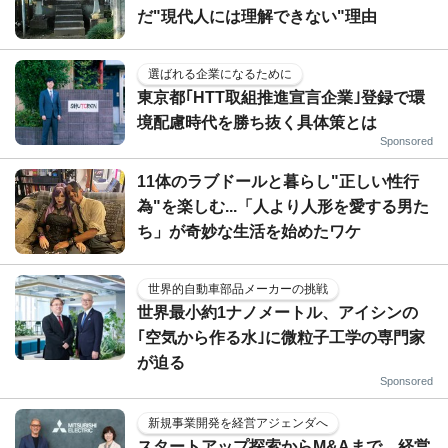
だ"現代人には理解できない"理由
選ばれる企業になるために
東京都｢HTT取組推進宣言企業｣登録で環
境配慮時代を勝ち抜く具体策とは
Sponsored
11体のラブドールと暮らし"正しい性行
為"を楽しむ...「人より人形を愛する男た
ち」が奇妙な生活を始めたワケ
世界的自動車部品メーカーの挑戦
世界最小約1ナノメートル、アイシンの
｢空気から作る水｣に微粒子工学の専門家
が迫る
Sponsored
新規事業開発を経営アジェンダへ
スタートアップ探索からM&Aまで、経営