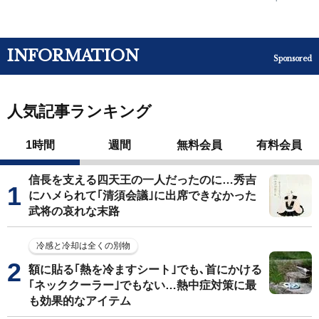
INFORMATION
Sponsored
人気記事ランキング
1時間
週間
無料会員
有料会員
信長を支える四天王の一人だったのに…秀吉
にハメられて｢清須会議｣に出席できなかった
武将の哀れな末路
冷感と冷却は全くの別物
額に貼る｢熱を冷ますシート｣でも､首にかける
｢ネッククーラー｣でもない…熱中症対策に最
も効果的なアイテム