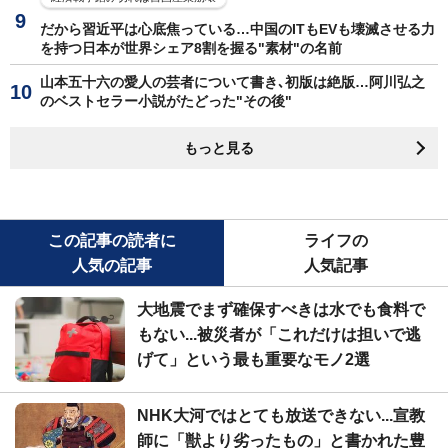
だから習近平は心底焦っている…中国のITもEVも壊滅させる力
を持つ日本が世界シェア8割を握る"素材"の名前
山本五十六の愛人の芸者について書き､初版は絶版…阿川弘之
のベストセラー小説がたどった"その後"
もっと見る
この記事の読者に
ライフの
人気の記事
人気記事
大地震でまず確保すべきは水でも食料で
もない...被災者が「これだけは担いで逃
げて」という最も重要なモノ2選
NHK大河ではとても放送できない...宣教
師に「獣より劣ったもの」と書かれた豊