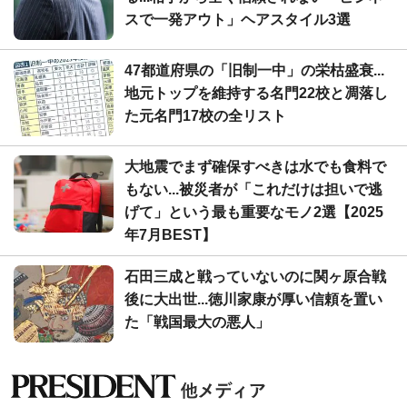
スで一発アウト」ヘアスタイル3選
47都道府県の「旧制一中」の栄枯盛衰...
地元トップを維持する名門22校と凋落し
た元名門17校の全リスト
大地震でまず確保すべきは水でも食料で
もない...被災者が「これだけは担いで逃
げて」という最も重要なモノ2選【2025
年7月BEST】
石田三成と戦っていないのに関ヶ原合戦
後に大出世...徳川家康が厚い信頼を置い
た「戦国最大の悪人」