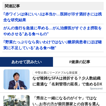
関連記事
｢赤ワインは体にいい｣は本当か…医師が示す酒好きには残
念な研究結果
がんの進行を急速に早める…がん治療医がすぐさま摂取を
やめさせる"ある食べもの"
｢野菜たっぷりなら良いわけではない｣糖尿病患者にほぼ確
実に不足している"ある食べ物"
あわせて読みたい
#健康の記事
中堅企業にリーズナブルな新提案
なぜ複雑なSFAは挫折する？少人数組織
に最適な「名刺管理の延長」で進めるDX
Sponsored
「秀吉と一緒になるのがイヤ」ではな
い...お市の方が柴田勝家との自害を選ん