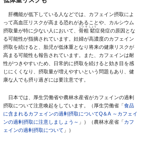
低体重リスクも
肝機能が低下している人などでは、カフェイン摂取によ
って高血圧リスクが高まる恐れがあることや、カルシウム
こつ
そ
しょう
摂取量が特に少ない人において、
骨
粗
鬆
症発症の原因とな
る可能性が指摘されています。妊婦が高濃度のカフェイン
摂取を続けると、胎児が低体重となり将来の健康リスクが
高まる可能性も報告されています。また、カフェインは耐
性がつきやすいため、日常的に摂取を続けると効き目を感
じにくくなり、摂取量が増えやすいという問題もあり、健
康な人でも摂り過ぎには要注意です。
日本では、厚生労働省や農林水産省がカフェインの過剰
摂取について注意喚起をしています。（厚生労働省「
食品
に含まれるカフェインの過剰摂取についてQ＆A ～カフェイ
ンの過剰摂取に注意しましょう～
」）（農林水産省「
カフ
ェインの過剰摂取について
」）