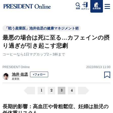
会員登録
検索
ログイン
「戦う産業医」池井佑丞の健康マネジメント術
最悪の場合は死に至る…カフェインの摂
り過ぎが引き起こす悲劇
コーヒーなら1日マグカップ2～3杯まで
PRESIDENT Online
2022/09/13 11:00
池井 佑丞
+フォロー
産業医
1
2
3
4
長期的影響：高血圧や骨粗鬆症、妊婦は胎児の