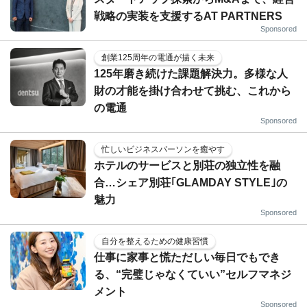
戦略の実装を支援するAT PARTNERS
Sponsored
創業125周年の電通が描く未来
125年磨き続けた課題解決力。多様な人
財の才能を掛け合わせて挑む、これから
の電通
Sponsored
忙しいビジネスパーソンを癒やす
ホテルのサービスと別荘の独立性を融
合…シェア別荘｢GLAMDAY STYLE｣の
魅力
Sponsored
自分を整えるための健康習慣
仕事に家事と慌ただしい毎日でもでき
る、“完璧じゃなくていい”セルフマネジ
メント
Sponsored