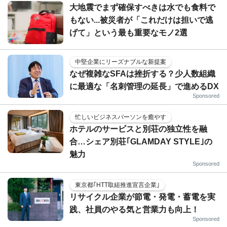
大地震でまず確保すべきは水でも食料で
もない...被災者が「これだけは担いで逃
げて」という最も重要なモノ2選
中堅企業にリーズナブルな新提案
なぜ複雑なSFAは挫折する？少人数組織
に最適な「名刺管理の延長」で進めるDX
Sponsored
忙しいビジネスパーソンを癒やす
ホテルのサービスと別荘の独立性を融
合…シェア別荘｢GLAMDAY STYLE｣の
魅力
Sponsored
東京都｢HTT取組推進宣言企業｣
リサイクル企業が節電・発電・蓄電を実
践、社員のやる気と営業力も向上！
Sponsored