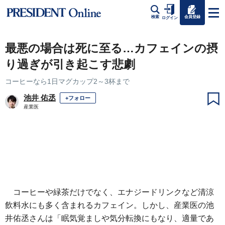
会員登録
検索
ログイン
最悪の場合は死に至る…カフェインの摂
り過ぎが引き起こす悲劇
コーヒーなら1日マグカップ2～3杯まで
池井 佑丞
+フォロー
産業医
コーヒーや緑茶だけでなく、エナジードリンクなど清涼
飲料水にも多く含まれるカフェイン。しかし、産業医の池
井佑丞さんは「眠気覚ましや気分転換にもなり、適量であ