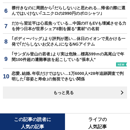
襟付きなのに周囲から｢だらしない｣と思われる…帰省の際に選
んではいけない｢ユニクロの2990円のポロシャツ｣
だから習近平は心底焦っている…中国のITもEVも壊滅させる力
を持つ日本が世界シェア8割を握る"素材"の名前
｢ボディーバッグ｣より評判が悪い…休日のイオンで見かける一
発で｢だらしないお父さん｣になるNGアイテム
｢サンダル登山の若者｣より実は危険…標高599ｍの高尾山で年
間100件超の遭難事故を起こしている"張本人"
恋愛､結婚､年収だけではない…1万6000人×28年追跡調査で判
明した｢容姿と寿命｣の無視できない関係
もっと見る
この記事の読者に
ライフの
人気の記事
人気記事