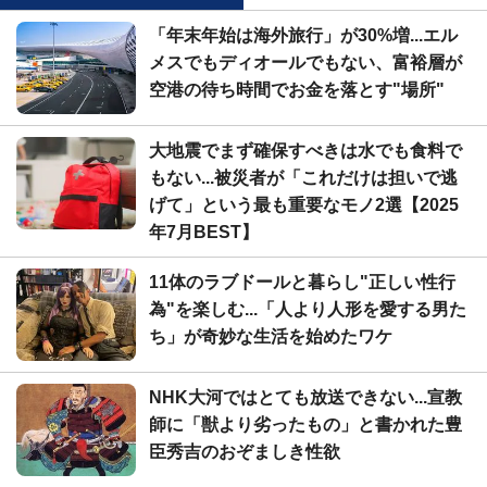
「年末年始は海外旅行」が30%増...エル
メスでもディオールでもない、富裕層が
空港の待ち時間でお金を落とす"場所"
大地震でまず確保すべきは水でも食料で
もない...被災者が「これだけは担いで逃
げて」という最も重要なモノ2選【2025
年7月BEST】
11体のラブドールと暮らし"正しい性行
為"を楽しむ...「人より人形を愛する男た
ち」が奇妙な生活を始めたワケ
NHK大河ではとても放送できない...宣教
師に「獣より劣ったもの」と書かれた豊
臣秀吉のおぞましき性欲