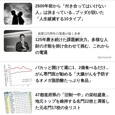
2600年前から「付き合ってはいけない
人」は決まっている...ブッダが説いた
「人生破滅する10タイプ」
創業125周年の電通が描く未来
125年磨き続けた課題解決力。多様な人
財の才能を掛け合わせて挑む、これから
の電通
Sponsored
パカッと開けて週に1、2個食べるだけ...
がん専門医が勧める「大腸がんを予防す
るオメガ脂肪酸たっぷり食品」
47都道府県の「旧制一中」の栄枯盛衰...
地元トップを維持する名門22校と凋落し
た元名門17校の全リスト