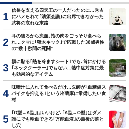
信長を支える四天王の一人だったのに…秀吉
にハメられて｢清須会議｣に出席できなかった
武将の哀れな末路
耳の後ろから流血､指の肉をごっそり食べら
れ…クマに｢猪木キック｣で応戦した36歳男性
の"数十秒間の死闘"
額に貼る｢熱を冷ますシート｣でも､首にかける
｢ネッククーラー｣でもない…熱中症対策に最
も効果的なアイテム
味噌汁に入れて食べるだけ…医師が｢血糖値ス
パイクを抑える｣という冷蔵庫に常備したい食
材
｢O型→A型｣はいいけど､｢A型→O型｣はダメ…
誰にでも輸血できる｢万能血液｣の最後の落と
し穴