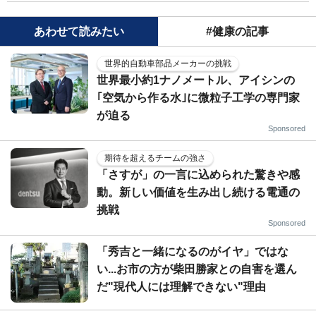
あわせて読みたい
#健康の記事
世界的自動車部品メーカーの挑戦
世界最小約1ナノメートル、アイシンの
｢空気から作る水｣に微粒子工学の専門家
が迫る
Sponsored
期待を超えるチームの強さ
「さすが」の一言に込められた驚きや感
動。新しい価値を生み出し続ける電通の
挑戦
Sponsored
「秀吉と一緒になるのがイヤ」ではな
い...お市の方が柴田勝家との自害を選ん
だ"現代人には理解できない"理由