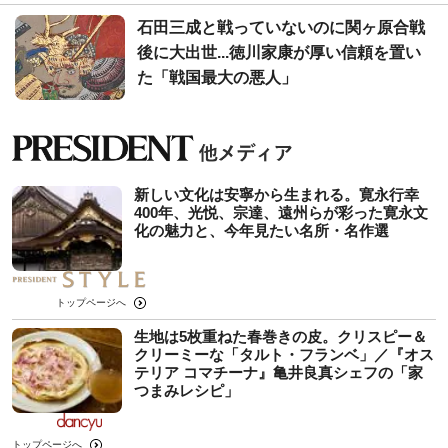
石田三成と戦っていないのに関ヶ原合戦
後に大出世...徳川家康が厚い信頼を置い
た「戦国最大の悪人」
新しい文化は安寧から生まれる。寛永行幸
400年、光悦、宗達、遠州らが彩った寛永文
化の魅力と、今年見たい名所・名作選
トップページへ
生地は5枚重ねた春巻きの皮。クリスピー＆
クリーミーな「タルト・フランベ」／『オス
テリア コマチーナ』亀井良真シェフの「家
つまみレシピ」
トップページへ