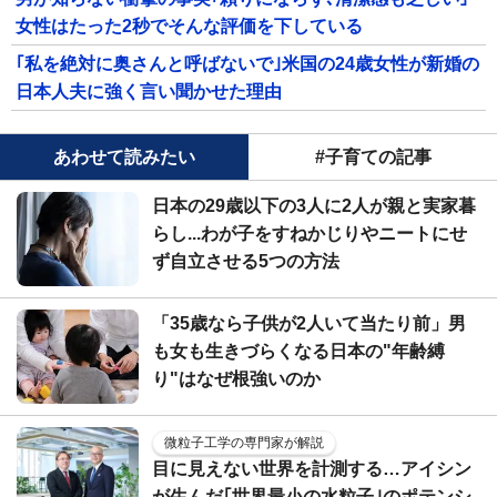
女性はたった2秒でそんな評価を下している
｢私を絶対に奥さんと呼ばないで｣米国の24歳女性が新婚の
日本人夫に強く言い聞かせた理由
あわせて読みたい
#子育ての記事
日本の29歳以下の3人に2人が親と実家暮
らし...わが子をすねかじりやニートにせ
ず自立させる5つの方法
「35歳なら子供が2人いて当たり前」男
も女も生きづらくなる日本の"年齢縛
り"はなぜ根強いのか
微粒子工学の専門家が解説
目に見えない世界を計測する…アイシン
が生んだ｢世界最小の水粒子｣のポテンシ