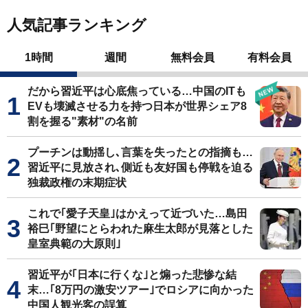
人気記事ランキング
1時間
週間
無料会員
有料会員
だから習近平は心底焦っている…中国のITも
EVも壊滅させる力を持つ日本が世界シェア8
割を握る"素材"の名前
プーチンは動揺し､言葉を失ったとの指摘も…
習近平に見放され､側近も友好国も停戦を迫る
独裁政権の末期症状
これで｢愛子天皇｣はかえって近づいた…島田
裕巳｢野望にとらわれた麻生太郎が見落とした
皇室典範の大原則｣
習近平が｢日本に行くな｣と煽った悲惨な結
末…｢8万円の激安ツアー｣でロシアに向かった
中国人観光客の誤算