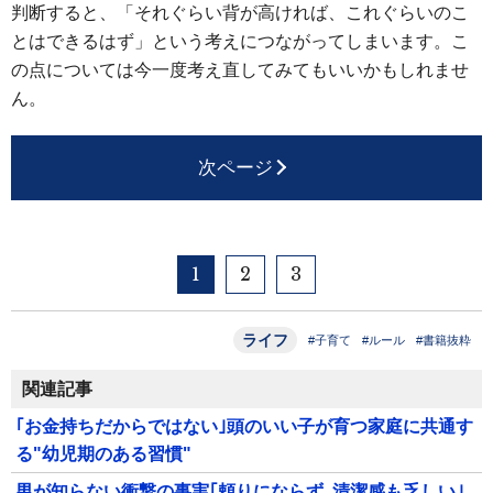
判断すると、「それぐらい背が高ければ、これぐらいのこ
とはできるはず」という考えにつながってしまいます。こ
の点については今一度考え直してみてもいいかもしれませ
ん。
次ページ
1
2
3
ライフ
#子育て
#ルール
#書籍抜粋
関連記事
｢お金持ちだからではない｣頭のいい子が育つ家庭に共通す
る"幼児期のある習慣"
男が知らない衝撃の事実｢頼りにならず､清潔感も乏しい｣