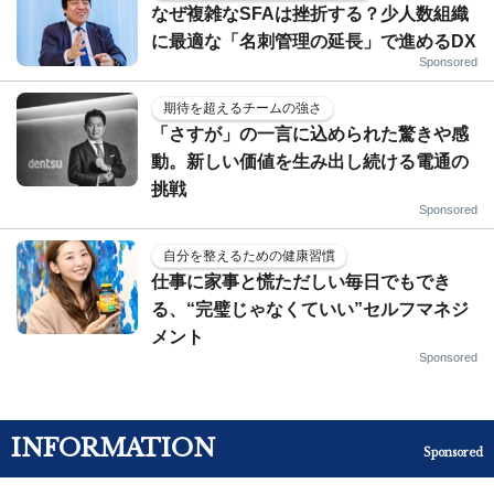
なぜ複雑なSFAは挫折する？少人数組織
に最適な「名刺管理の延長」で進めるDX
Sponsored
期待を超えるチームの強さ
「さすが」の一言に込められた驚きや感
動。新しい価値を生み出し続ける電通の
挑戦
Sponsored
自分を整えるための健康習慣
仕事に家事と慌ただしい毎日でもでき
る、“完璧じゃなくていい”セルフマネジ
メント
Sponsored
INFORMATION
Sponsored