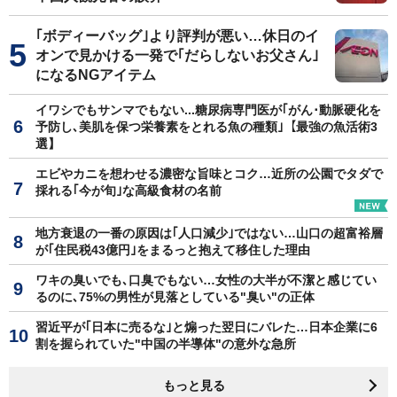
｢ボディーバッグ｣より評判が悪い…休日のイ
オンで見かける一発で｢だらしないお父さん｣
になるNGアイテム
イワシでもサンマでもない...糖尿病専門医が｢がん･動脈硬化を
予防し､美肌を保つ栄養素をとれる魚の種類｣【最強の魚活術3
選】
エビやカニを想わせる濃密な旨味とコク…近所の公園でタダで
採れる｢今が旬｣な高級食材の名前
地方衰退の一番の原因は｢人口減少｣ではない…山口の超富裕層
が｢住民税43億円｣をまるっと抱えて移住した理由
ワキの臭いでも､口臭でもない…女性の大半が不潔と感じてい
るのに､75%の男性が見落としている"臭い"の正体
習近平が｢日本に売るな｣と煽った翌日にバレた…日本企業に6
割を握られていた"中国の半導体"の意外な急所
もっと見る