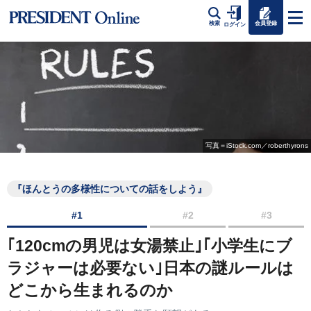
会員登録
検索
ログイン
写真＝iStock.com／roberthyrons
『ほんとうの多様性についての話をしよう』
#1
#2
#3
｢120cmの男児は女湯禁止｣｢小学生にブ
ラジャーは必要ない｣日本の謎ルールは
どこから生まれるのか