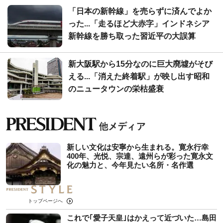
「日本の新幹線」を売らずに済んでよか
った...「走るほど大赤字」インドネシア
新幹線を勝ち取った習近平の大誤算
新大阪駅から15分なのに巨大廃墟がそび
える...「消えた終着駅」が映し出す昭和
のニュータウンの栄枯盛衰
新しい文化は安寧から生まれる。寛永行幸
400年、光悦、宗達、遠州らが彩った寛永文
化の魅力と、今年見たい名所・名作選
トップページへ
これで｢愛子天皇｣はかえって近づいた…島田