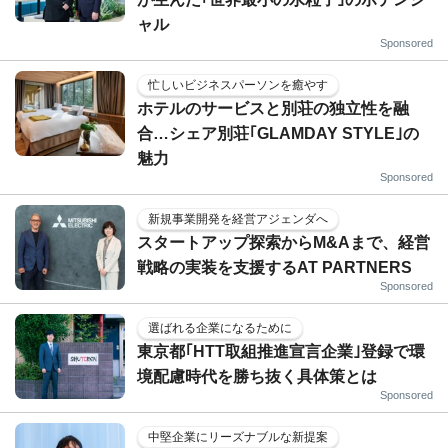
ャル
Sponsored
忙しいビジネスパーソンを癒やす
ホテルのサービスと別荘の独立性を融
合…シェア別荘｢GLAMDAY STYLE｣の
魅力
Sponsored
新規事業開発を経営アジェンダへ
スタートアップ探索からM&Aまで、経営
戦略の実装を支援するAT PARTNERS
Sponsored
選ばれる企業になるために
東京都｢HTT取組推進宣言企業｣登録で環
境配慮時代を勝ち抜く具体策とは
Sponsored
中堅企業にリーズナブルな新提案