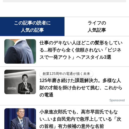
この記事の読者に
ライフの
人気の記事
人気記事
仕事のデキない人ほどこの髪形をしてい
る...相手から全く信頼されない「ビジネ
スで一発アウト」ヘアスタイル3選
創業125周年の電通が描く未来
125年磨き続けた課題解決力。多様な人
財の才能を掛け合わせて挑む、これから
の電通
Sponsored
小泉進次郎氏でも、高市早苗氏でもな
い...いま自民党内で急浮上している「次
の首相」有力候補の意外な名前