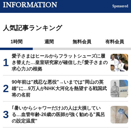
INFORMATION
Sponsored
人気記事ランキング
1時間
週間
無料会員
有料会員
愛子さまはヒールからフラットシューズに履
き替えた…皇室研究家が確信した｢愛子さまの
求心力｣の根拠
90年前は"残忍な悪役"→いまでは"岡山の英
雄"に…9万人がNHK大河化を熱望する戦国武
将の名前
｢暑いからシャワーだけ｣の人は大損してい
る…血管年齢-26歳の医師が強く勧める"風呂
の設定温度"