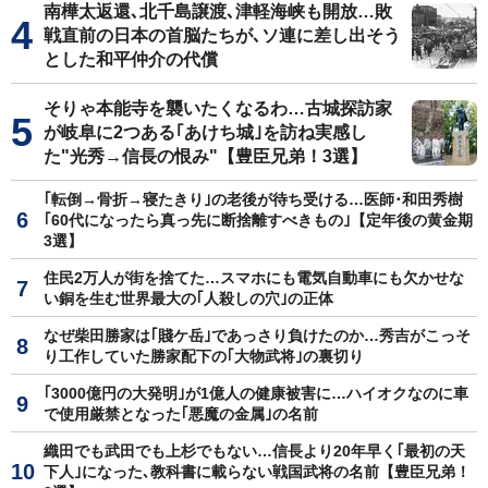
南樺太返還､北千島譲渡､津軽海峡も開放…敗
戦直前の日本の首脳たちが､ソ連に差し出そう
とした和平仲介の代償
そりゃ本能寺を襲いたくなるわ…古城探訪家
が岐阜に2つある｢あけち城｣を訪ね実感し
た"光秀→信長の恨み"【豊臣兄弟！3選】
｢転倒→骨折→寝たきり｣の老後が待ち受ける…医師･和田秀樹
｢60代になったら真っ先に断捨離すべきもの｣【定年後の黄金期
3選】
住民2万人が街を捨てた…スマホにも電気自動車にも欠かせな
い銅を生む世界最大の｢人殺しの穴｣の正体
なぜ柴田勝家は｢賤ケ岳｣であっさり負けたのか…秀吉がこっそ
り工作していた勝家配下の｢大物武将｣の裏切り
｢3000億円の大発明｣が1億人の健康被害に…ハイオクなのに車
で使用厳禁となった｢悪魔の金属｣の名前
織田でも武田でも上杉でもない…信長より20年早く｢最初の天
下人｣になった､教科書に載らない戦国武将の名前【豊臣兄弟！