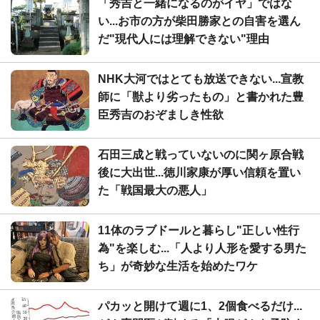
「秀吉と一緒になるのがイヤ」ではな
い...お市の方が柴田勝家との自害を選ん
だ"現代人には理解できない"理由
NHK大河ではとても放送できない...宣教
師に「獣より劣ったもの」と書かれた豊
臣秀吉のおぞましき性欲
石田三成と戦っていないのに関ヶ原合戦
後に大出世...徳川家康が厚い信頼を置い
た「戦国最大の悪人」
11体のラブドールと暮らし"正しい性行
為"を楽しむ...「人より人形を愛する男た
ち」が奇妙な生活を始めたワケ
パカッと開けて週に1、2個食べるだけ...