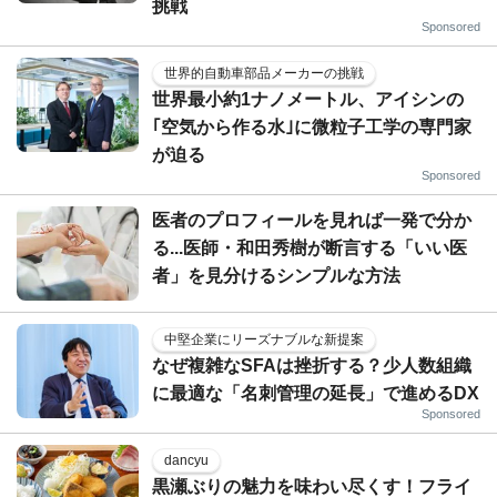
挑戦
Sponsored
世界的自動車部品メーカーの挑戦
世界最小約1ナノメートル、アイシンの
｢空気から作る水｣に微粒子工学の専門家
が迫る
Sponsored
医者のプロフィールを見れば一発で分か
る...医師・和田秀樹が断言する「いい医
者」を見分けるシンプルな方法
中堅企業にリーズナブルな新提案
なぜ複雑なSFAは挫折する？少人数組織
に最適な「名刺管理の延長」で進めるDX
Sponsored
dancyu
黒瀬ぶりの魅力を味わい尽くす！フライ