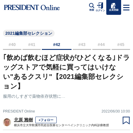
会員登録
検索
ログイン
2021編集部セレクション
#40
#41
#42
#43
#44
#45
｢飲めば飲むほど症状がひどくなる｣ドラ
ッグストアで気軽に買ってはいけな
い"あるクスリ"【2021編集部セレクシ
ョン】
服用のしすぎで薬物依存状態に…
PRESIDENT Online
2022/06/30 10:00
北原 雅樹
+フォロー
横浜市立大学附属市民総合医療センターペインクリニック内科診療教授