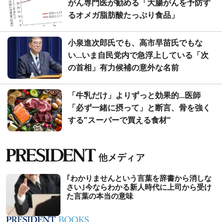
がん専門医が勧める「大腸がんを予防す
るオメガ脂肪酸たっぷり食品」
小泉進次郎氏でも、高市早苗氏でもな
い...いま自民党内で急浮上している「次
の首相」有力候補の意外な名前
「牛乳だけ」よりずっと効果的...医師
「必ず一緒に摂って」と断言、骨を強く
する"スーパーで買える食材"
｢わかりませんという言葉を辞書から消しな
さい｣今ならわかる新人時代に上司から受け
た言葉の本当の意味