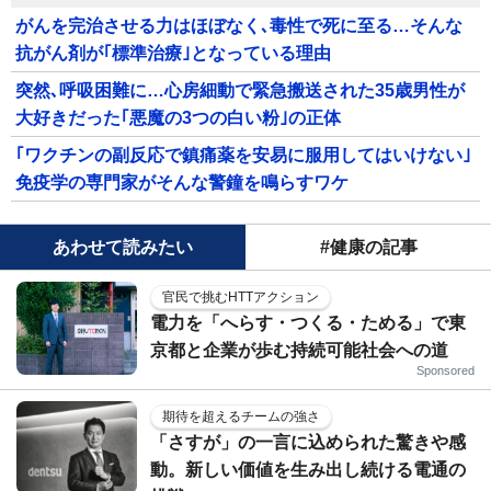
がんを完治させる力はほぼなく､毒性で死に至る…そんな
抗がん剤が｢標準治療｣となっている理由
突然､呼吸困難に…心房細動で緊急搬送された35歳男性が
大好きだった｢悪魔の3つの白い粉｣の正体
｢ワクチンの副反応で鎮痛薬を安易に服用してはいけない｣
免疫学の専門家がそんな警鐘を鳴らすワケ
あわせて読みたい
#健康の記事
官民で挑むHTTアクション
電力を「へらす・つくる・ためる」で東
京都と企業が歩む持続可能社会への道
Sponsored
期待を超えるチームの強さ
「さすが」の一言に込められた驚きや感
動。新しい価値を生み出し続ける電通の