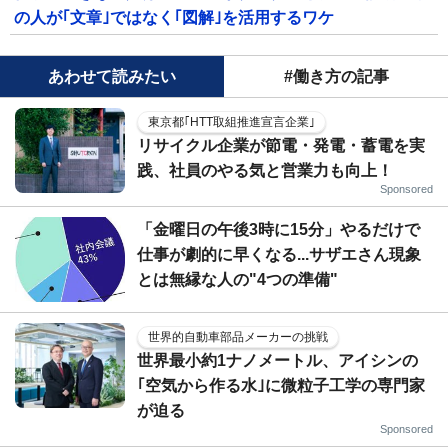
の人が｢文章｣ではなく｢図解｣を活用するワケ
あわせて読みたい
#働き方の記事
東京都｢HTT取組推進宣言企業｣
リサイクル企業が節電・発電・蓄電を実
践、社員のやる気と営業力も向上！
Sponsored
「金曜日の午後3時に15分」やるだけで
仕事が劇的に早くなる...サザエさん現象
とは無縁な人の"4つの準備"
世界的自動車部品メーカーの挑戦
世界最小約1ナノメートル、アイシンの
｢空気から作る水｣に微粒子工学の専門家
が迫る
Sponsored