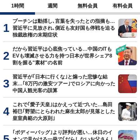
1時間
週間
無料会員
有料会員
プーチンは動揺し､言葉を失ったとの指摘も…
習近平に見放され､側近も友好国も停戦を迫る
独裁政権の末期症状
だから習近平は心底焦っている…中国のITも
EVも壊滅させる力を持つ日本が世界シェア8
割を握る"素材"の名前
習近平が｢日本に行くな｣と煽った悲惨な結
末…｢8万円の激安ツアー｣でロシアに向かった
中国人観光客の誤算
これで｢愛子天皇｣はかえって近づいた…島田
裕巳｢野望にとらわれた麻生太郎が見落とした
皇室典範の大原則｣
｢ボディーバッグ｣より評判が悪い…休日のイ
オンで見かける一発で｢だらしないお父さん｣