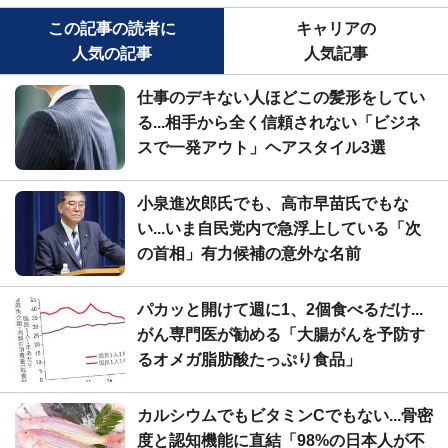
この記事の読者に
キャリアの
人気の記事
人気記事
仕事のデキない人ほどこの髪形をしてい
る...相手から全く信頼されない「ビジネ
スで一発アウト」ヘアスタイル3選
小泉進次郎氏でも、高市早苗氏でもな
い...いま自民党内で急浮上している「次
の首相」有力候補の意外な名前
パカッと開けて週に1、2個食べるだけ...
がん専門医が勧める「大腸がんを予防す
るオメガ脂肪酸たっぷり食品」
カルシウムでもビタミンCでもない...骨密
度と認知機能に直結「98%の日本人が不