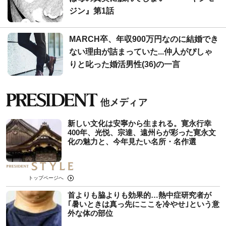
ジン』第1話
MARCH卒、年収900万円なのに結婚でき
ない理由が詰まっていた...仲人がぴしゃ
りと叱った婚活男性(36)の一言
新しい文化は安寧から生まれる。寛永行幸
400年、光悦、宗達、遠州らが彩った寛永文
化の魅力と、今年見たい名所・名作選
トップページへ
首よりも脇よりも効果的…熱中症研究者が
｢暑いときは真っ先にここを冷やせ｣という意
外な体の部位