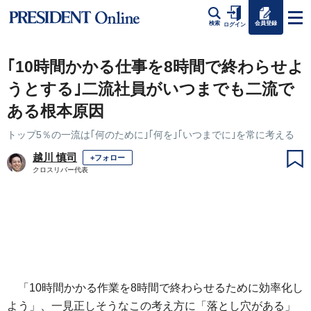
会員登録
検索
ログイン
｢10時間かかる仕事を8時間で終わらせよ
うとする｣二流社員がいつまでも二流で
ある根本原因
トップ5％の一流は｢何のために｣｢何を｣｢いつまでに｣を常に考える
越川 慎司
+フォロー
クロスリバー代表
「10時間かかる作業を8時間で終わらせるために効率化し
よう」、一見正しそうなこの考え方に「落とし穴がある」