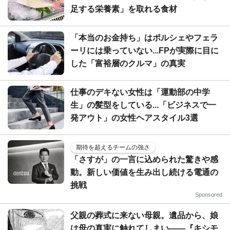
足する栄養素」を取れる食材
「本当のお金持ち」はポルシェやフェラ
ーリには乗っていない...FPが実際に目に
した「富裕層のクルマ」の真実
仕事のデキない女性は「運動部の中学
生」の髪型をしている...「ビジネスで一
発アウト」の女性ヘアスタイル3選
期待を超えるチームの強さ
「さすが」の一言に込められた驚きや感
動。新しい価値を生み出し続ける電通の
挑戦
Sponsored
父親の葬式に来ない母親。遺品から、娘
は母の真実に触れてしまい――『キシモ