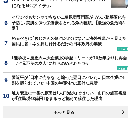
になるNGアイテム
イワシでもサンマでもない...糖尿病専門医が｢がん･動脈硬化を
予防し､美肌を保つ栄養素をとれる魚の種類｣【最強の魚活術3
選】
怒るべきは｢おじさんの短パン｣ではない…海外報道から見えた
国民に省エネを押し付けるだけの日本政府の無策
｢進学校→慶應大→大企業｣の学歴エリートが10数年ぶりに再会
した"元不良の友人"に打ちのめされたワケ
習近平が｢日本に売るな｣と煽った翌日にバレた…日本企業に6
割を握られていた"中国の半導体"の意外な急所
地方衰退の一番の原因は｢人口減少｣ではない…山口の超富裕層
が｢住民税43億円｣をまるっと抱えて移住した理由
もっと見る