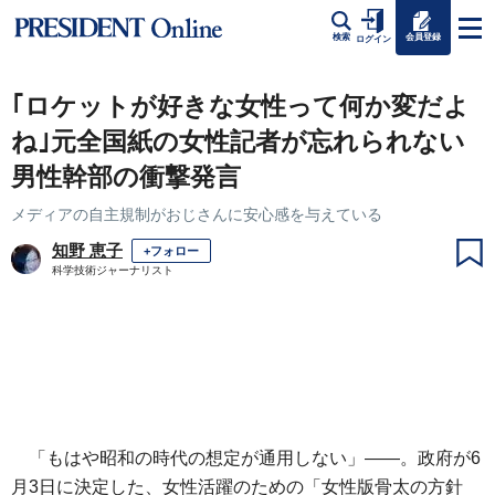
会員登録
検索
ログイン
｢ロケットが好きな女性って何か変だよ
ね｣元全国紙の女性記者が忘れられない
男性幹部の衝撃発言
メディアの自主規制がおじさんに安心感を与えている
知野 恵子
+フォロー
科学技術ジャーナリスト
「もはや昭和の時代の想定が通用しない」――。政府が6
月3日に決定した、女性活躍のための「女性版骨太の方針