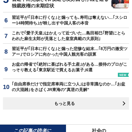
独裁政権の末期症状
習近平が｢日本に行くな｣と煽っても､寿司は奪えない…｢スシロ
ー14時間待ち｣が映し出す中国人客の本音
これで｢愛子天皇｣はかえって近づいた…島田裕巳｢野望にとら
われた麻生太郎が見落とした皇室典範の大原則｣
習近平が｢日本に行くな｣と煽った悲惨な結末…｢8万円の激安ツ
アー｣でロシアに向かった中国人観光客の誤算
お盆の帰省で｢絶対に喜ばれる手土産｣がある…接待のプロがこ
っそり教える｢東京駅近で買えるお菓子｣6選
｢自由席券だけで指定席車両に立つ人｣は非常識なのか…｢お盆
の大混雑｣をさばくJR東海の"真逆の見解"
もっと見る
この記事の読者に
社会の