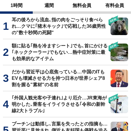
1時間
週間
無料会員
有料会員
耳の後ろから流血､指の肉をごっそり食べら
れ…クマに｢猪木キック｣で応戦した36歳男性
の"数十秒間の死闘"
額に貼る｢熱を冷ますシート｣でも､首にかける
｢ネッククーラー｣でもない…熱中症対策に最
も効果的なアイテム
だから習近平は心底焦っている…中国のITも
EVも壊滅させる力を持つ日本が世界シェア8
割を握る"素材"の名前
｢外国人観光客や子連れ｣より厄介…JR東海が
明かした､乗客をイライラさせる｢令和の新幹
線2大トラブル｣
プーチンは動揺し､言葉を失ったとの指摘も…
習近平に見放され､側近も友好国も停戦を迫る