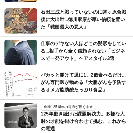
石田三成と戦っていないのに関ヶ原合戦
後に大出世...徳川家康が厚い信頼を置い
た「戦国最大の悪人」
仕事のデキない人ほどこの髪形をしてい
る...相手から全く信頼されない「ビジネ
スで一発アウト」ヘアスタイル3選
パカッと開けて週に1、2個食べるだけ...
がん専門医が勧める「大腸がんを予防す
るオメガ脂肪酸たっぷり食品」
創業125周年の電通が描く未来
125年磨き続けた課題解決力。多様な人
財の才能を掛け合わせて挑む、これから
の電通