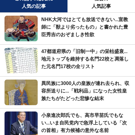
人気の記事
人気記事
NHK大河ではとても放送できない...宣教
師に「獣より劣ったもの」と書かれた豊
臣秀吉のおぞましき性欲
47都道府県の「旧制一中」の栄枯盛衰...
地元トップを維持する名門22校と凋落し
た元名門17校の全リスト
異民族に3000人の皇族が連れ去られ、収
容所送りに...「戦利品」になった女性皇
族たちがたどった悲惨な結末
小泉進次郎氏でも、高市早苗氏でもな
い...いま自民党内で急浮上している「次
の首相」有力候補の意外な名前