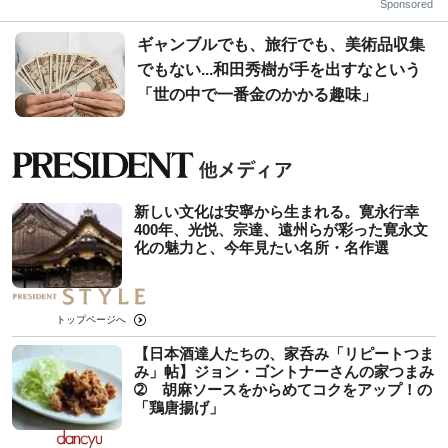
Sponsored
ギャンブルでも、旅行でも、美術品収集
でもない...和田秀樹が手を出すなという
「世の中で一番金のかかる趣味」
新しい文化は安寧から生まれる。寛永行幸
400年、光悦、宗達、遠州らが彩った寛永文
化の魅力と、今年見たい名所・名作選
トップページへ
【日本酒達人たちの、家呑み「リピートつま
み」帖】ジョン・ゴントナーさんの家つまみ
➁ 胡麻ソースをからめてコクをアップ！の
「鶏唐揚げ」