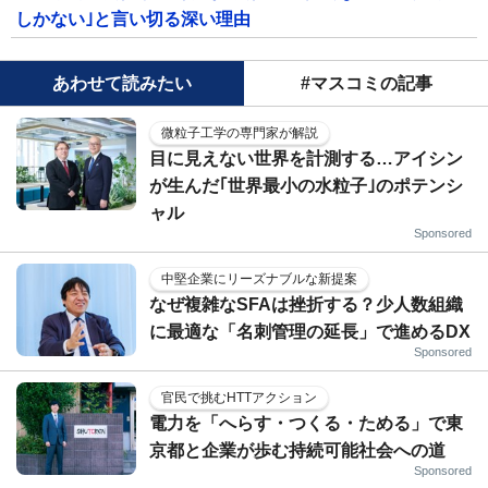
しかない｣と言い切る深い理由
あわせて読みたい
#マスコミの記事
微粒子工学の専門家が解説
目に見えない世界を計測する…アイシン
が生んだ｢世界最小の水粒子｣のポテンシ
ャル
Sponsored
中堅企業にリーズナブルな新提案
なぜ複雑なSFAは挫折する？少人数組織
に最適な「名刺管理の延長」で進めるDX
Sponsored
官民で挑むHTTアクション
電力を「へらす・つくる・ためる」で東
京都と企業が歩む持続可能社会への道
Sponsored