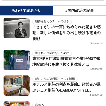
あわせて読みたい
#国内政治の記事
期待を超えるチームの強さ
「さすが」の一言に込められた驚きや感
動。新しい価値を生み出し続ける電通の
挑戦
Sponsored
選ばれる企業になるために
東京都｢HTT取組推進宣言企業｣登録で環
境配慮時代を勝ち抜く具体策とは
Sponsored
新しい形の福利厚生として活用
ホテルと別荘の利点を凝縮…経営者が選
ぶシェア別荘｢GLAMDAY STYLE｣
Sponsored
dancyu