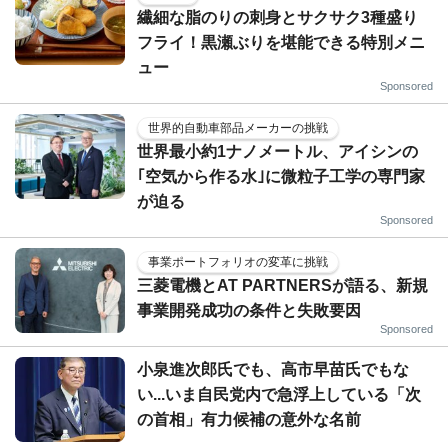
繊細な脂のりの刺身とサクサク3種盛り
フライ！黒瀬ぶりを堪能できる特別メニ
ュー
Sponsored
世界的自動車部品メーカーの挑戦
世界最小約1ナノメートル、アイシンの
｢空気から作る水｣に微粒子工学の専門家
が迫る
Sponsored
事業ポートフォリオの変革に挑戦
三菱電機とAT PARTNERSが語る、新規
事業開発成功の条件と失敗要因
Sponsored
小泉進次郎氏でも、高市早苗氏でもな
い...いま自民党内で急浮上している「次
の首相」有力候補の意外な名前