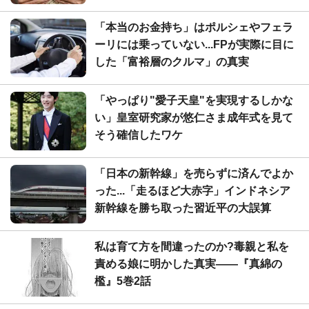
「本当のお金持ち」はポルシェやフェラ
ーリには乗っていない...FPが実際に目に
した「富裕層のクルマ」の真実
「やっぱり"愛子天皇"を実現するしかな
い」皇室研究家が悠仁さま成年式を見て
そう確信したワケ
「日本の新幹線」を売らずに済んでよか
った...「走るほど大赤字」インドネシア
新幹線を勝ち取った習近平の大誤算
私は育て方を間違ったのか?毒親と私を
責める娘に明かした真実――『真綿の
檻』5巻2話