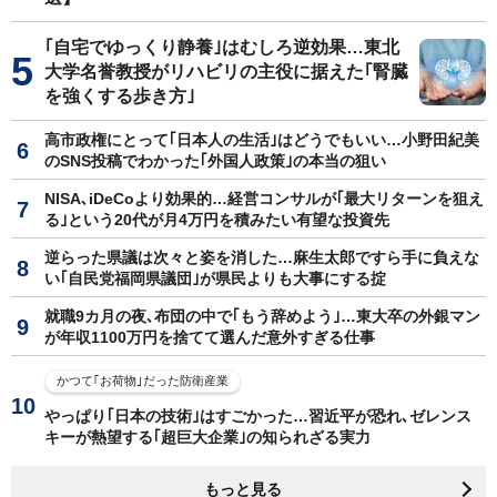
｢自宅でゆっくり静養｣はむしろ逆効果…東北
大学名誉教授がリハビリの主役に据えた｢腎臓
を強くする歩き方｣
高市政権にとって｢日本人の生活｣はどうでもいい…小野田紀美
のSNS投稿でわかった｢外国人政策｣の本当の狙い
NISA､iDeCoより効果的…経営コンサルが｢最大リターンを狙え
る｣という20代が月4万円を積みたい有望な投資先
逆らった県議は次々と姿を消した…麻生太郎ですら手に負えな
い｢自民党福岡県議団｣が県民よりも大事にする掟
就職9カ月の夜､布団の中で｢もう辞めよう｣…東大卒の外銀マン
が年収1100万円を捨てて選んだ意外すぎる仕事
かつて｢お荷物｣だった防衛産業
やっぱり｢日本の技術｣はすごかった…習近平が恐れ､ゼレンス
キーが熱望する｢超巨大企業｣の知られざる実力
もっと見る