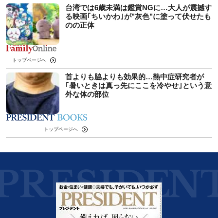
台湾では6歳未満は鑑賞NGに…大人が震撼す
る映画｢ちいかわ｣が"灰色"に塗って伏せたも
のの正体
トップページへ
首よりも脇よりも効果的…熱中症研究者が
｢暑いときは真っ先にここを冷やせ｣という意
外な体の部位
トップページへ