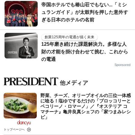
帝国ホテルでも椿山荘でもない...「ミシ
ュランガイド」が太鼓判を押した意外す
ぎる日本のホテルの名前
創業125周年の電通が描く未来
125年磨き続けた課題解決力。多様な人
財の才能を掛け合わせて挑む、これから
の電通
Sponsored
野菜、チーズ、オリーブオイルの三位一体感
に唸る！塩ゆでするだけの「ブロッコリーと
ペコリーノ・ロマーノ」／『オステリア コ
マチーナ』亀井良真シェフの「家つまみレシ
ピ」
トップページへ