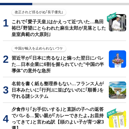
改正されど揺るがぬ｢長子優先｣
これで｢愛子天皇｣はかえって近づいた…島田
裕巳｢野望にとらわれた麻生太郎が見落とした
皇室典範の大原則｣
中国が輸入を止められないワケ
習近平が｢日本に売るな｣と煽った翌日にバレ
た…日本企業に6割を握られていた"中国の半
導体"の意外な急所
名前を書く紙も整理券もない…フランス人が
日本みたいに｢行列｣に並ばないのに｢順番｣を
守れる謎システム
夕食作り｢お手伝いする｣と直訴の子への返答
でバレる…賢い親が｢カレーできたよ｡お皿持
ってきて｣と言わぬ訳【頭のよい子が育つ家3
選】