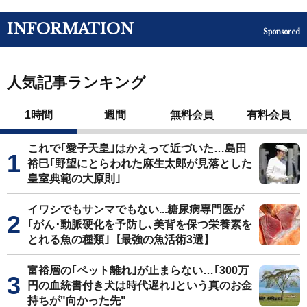
INFORMATION
Sponsored
人気記事ランキング
1時間
週間
無料会員
有料会員
これで｢愛子天皇｣はかえって近づいた…島田
裕巳｢野望にとらわれた麻生太郎が見落とした
皇室典範の大原則｣
イワシでもサンマでもない...糖尿病専門医が
｢がん･動脈硬化を予防し､美背を保つ栄養素を
とれる魚の種類｣【最強の魚活術3選】
富裕層の｢ペット離れ｣が止まらない…｢300万
円の血統書付き犬は時代遅れ｣という真のお金
持ちが"向かった先"