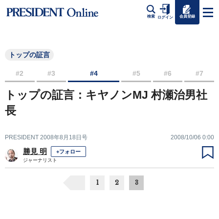
会員登録
検索
ログイン
トップの証言
#2
#3
#4
#5
#6
#7
トップの証言：キヤノンMJ 村瀬治男社
長
PRESIDENT 2008年8月18日号
2008/10/06 0:00
勝見 明
+フォロー
ジャーナリスト
1
2
3