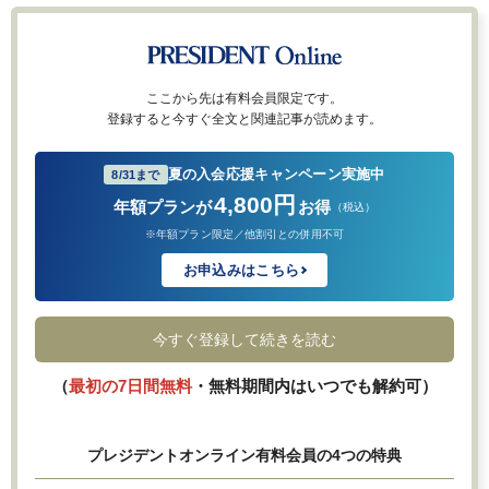
ここから先は有料会員限定です。
登録すると今すぐ全文と関連記事が読めます。
夏の入会応援キャンペーン実施中
8/31まで
4,800円
年額プランが
お得
（税込）
※年額プラン限定／他割引との併用不可
お申込みはこちら
今すぐ登録して続きを読む
（
最初の7日間無料
・無料期間内はいつでも解約可）
プレジデントオンライン有料会員の4つの特典