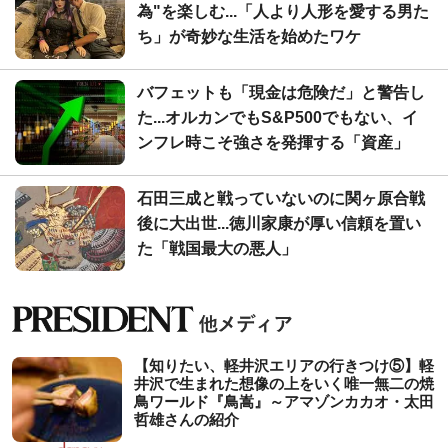
為"を楽しむ...「人より人形を愛する男た
ち」が奇妙な生活を始めたワケ
バフェットも「現金は危険だ」と警告し
た...オルカンでもS&P500でもない、イ
ンフレ時こそ強さを発揮する「資産」
石田三成と戦っていないのに関ヶ原合戦
後に大出世...徳川家康が厚い信頼を置い
た「戦国最大の悪人」
【知りたい、軽井沢エリアの行きつけ⑤】軽
井沢で生まれた想像の上をいく唯一無二の焼
鳥ワールド『鳥嵩』～アマゾンカカオ・太田
哲雄さんの紹介