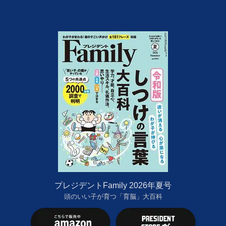
プレジデントFamily 2026年夏号
頭のいい子が育つ「育脳」大百科