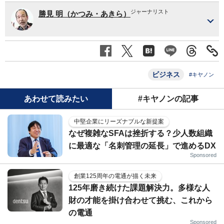
ジャーナリスト
勝見 明（かつみ・あきら）
ビジネス
#キヤノン
あわせて読みたい
#キヤノンの記事
中堅企業にリーズナブルな新提案
なぜ複雑なSFAは挫折する？少人数組織
に最適な「名刺管理の延長」で進めるDX
Sponsored
創業125周年の電通が描く未来
125年磨き続けた課題解決力。多様な人
財の才能を掛け合わせて挑む、これから
の電通
Sponsored