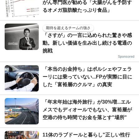
がん専門医が勧める「大腸がんを予防す
るオメガ脂肪酸たっぷり食品」
期待を超えるチームの強さ
「さすが」の一言に込められた驚きや感
動。新しい価値を生み出し続ける電通の
挑戦
Sponsored
「本当のお金持ち」はポルシェやフェラ
ーリには乗っていない...FPが実際に目に
した「富裕層のクルマ」の真実
「年末年始は海外旅行」が30%増...エル
メスでもディオールでもない、富裕層が
空港の待ち時間でお金を落とす"場所"
11体のラブドールと暮らし"正しい性行