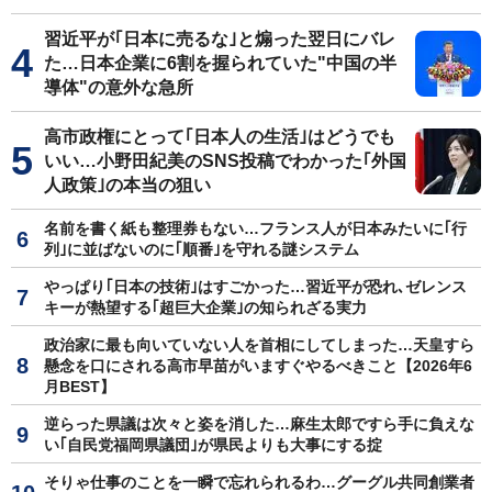
習近平が｢日本に売るな｣と煽った翌日にバレ
た…日本企業に6割を握られていた"中国の半
導体"の意外な急所
高市政権にとって｢日本人の生活｣はどうでも
いい…小野田紀美のSNS投稿でわかった｢外国
人政策｣の本当の狙い
名前を書く紙も整理券もない…フランス人が日本みたいに｢行
列｣に並ばないのに｢順番｣を守れる謎システム
やっぱり｢日本の技術｣はすごかった…習近平が恐れ､ゼレンス
キーが熱望する｢超巨大企業｣の知られざる実力
政治家に最も向いていない人を首相にしてしまった…天皇すら
懸念を口にされる高市早苗がいますぐやるべきこと【2026年6
月BEST】
逆らった県議は次々と姿を消した…麻生太郎ですら手に負えな
い｢自民党福岡県議団｣が県民よりも大事にする掟
そりゃ仕事のことを一瞬で忘れられるわ…グーグル共同創業者