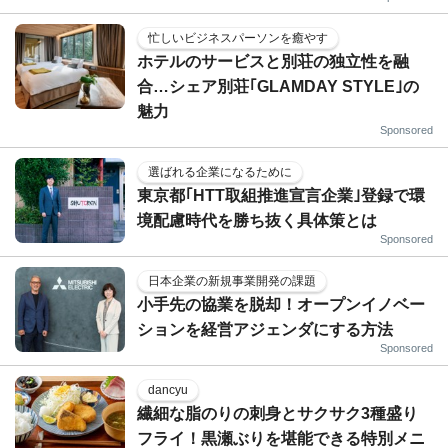
忙しいビジネスパーソンを癒やす
ホテルのサービスと別荘の独立性を融
合…シェア別荘｢GLAMDAY STYLE｣の
魅力
Sponsored
選ばれる企業になるために
東京都｢HTT取組推進宣言企業｣登録で環
境配慮時代を勝ち抜く具体策とは
Sponsored
日本企業の新規事業開発の課題
小手先の協業を脱却！オープンイノベー
ションを経営アジェンダにする方法
Sponsored
dancyu
繊細な脂のりの刺身とサクサク3種盛り
フライ！黒瀬ぶりを堪能できる特別メニ