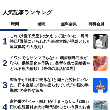
人気記事ランキング
1時間
週間
無料会員
有料会員
これで｢愛子天皇｣はかえって近づいた…島田
裕巳｢野望にとらわれた麻生太郎が見落とした
皇室典範の大原則｣
イワシでもサンマでもない...糖尿病専門医が
｢がん･動脈硬化を予防し､美背を保つ栄養素を
とれる魚の種類｣【最強の魚活術3選】
習近平が｢日本に売るな｣と煽った翌日にバレ
た…日本企業に6割を握られていた"中国の半
導体"の意外な急所
富裕層の｢ペット離れ｣が止まらない…｢300万
円の血統書付き犬は時代遅れ｣という真のお金