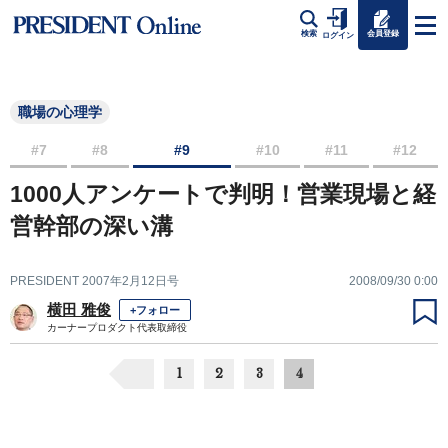
会員登録
検索
ログイン
職場の心理学
#7
#8
#9
#10
#11
#12
1000人アンケートで判明！営業現場と経
営幹部の深い溝
PRESIDENT 2007年2月12日号
2008/09/30 0:00
横田 雅俊
+フォロー
カーナープロダクト代表取締役
1
2
3
4