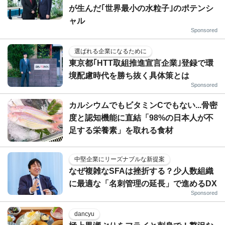
が生んだ｢世界最小の水粒子｣のポテンシ
ャル
Sponsored
選ばれる企業になるために
東京都｢HTT取組推進宣言企業｣登録で環
境配慮時代を勝ち抜く具体策とは
Sponsored
カルシウムでもビタミンCでもない...骨密
度と認知機能に直結「98%の日本人が不
足する栄養素」を取れる食材
中堅企業にリーズナブルな新提案
なぜ複雑なSFAは挫折する？少人数組織
に最適な「名刺管理の延長」で進めるDX
Sponsored
dancyu