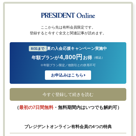
ここから先は有料会員限定です。
登録すると今すぐ全文と関連記事が読めます。
夏の入会応援キャンペーン実施中
8/31まで
4,800円
年額プランが
お得
（税込）
※年額プラン限定／他割引との併用不可
お申込みはこちら
今すぐ登録して続きを読む
（
最初の7日間無料
・無料期間内はいつでも解約可）
プレジデントオンライン有料会員の4つの特典