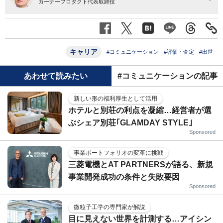
カーナープロダクト代表取締役
キャリア
#コミュニケーション
#評価・査定
#出世
あわせて読みたい
#コミュニケーションの記事
新しい形の福利厚生として活用
ホテルと別荘の利点を凝縮…経営者が選
ぶシェア別荘｢GLAMDAY STYLE｣
Sponsored
事業ポートフォリオの変革に挑戦
三菱電機とAT PARTNERSが語る、新規
事業開発成功の条件と失敗要因
Sponsored
微粒子工学の専門家が解説
目に見えない世界を計測する…アイシン