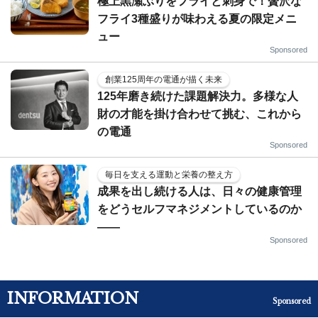
極上黒瀬ぶりをフライと刺身で！贅沢な
フライ3種盛りが味わえる夏の限定メニ
ュー
Sponsored
創業125周年の電通が描く未来
125年磨き続けた課題解決力。多様な人
財の才能を掛け合わせて挑む、これから
の電通
Sponsored
毎日を支える運動と栄養の整え方
成果を出し続ける人は、日々の健康管理
をどうセルフマネジメントしているのか
——
Sponsored
INFORMATION
Sponsored