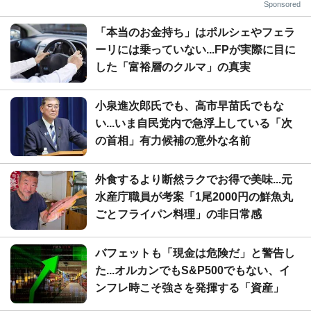
Sponsored
「本当のお金持ち」はポルシェやフェラ
ーリには乗っていない...FPが実際に目に
した「富裕層のクルマ」の真実
小泉進次郎氏でも、高市早苗氏でもな
い...いま自民党内で急浮上している「次
の首相」有力候補の意外な名前
外食するより断然ラクでお得で美味...元
水産庁職員が考案「1尾2000円の鮮魚丸
ごとフライパン料理」の非日常感
バフェットも「現金は危険だ」と警告し
た...オルカンでもS&P500でもない、イ
ンフレ時こそ強さを発揮する「資産」