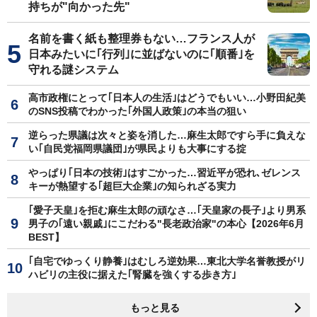
持ちが"向かった先"
名前を書く紙も整理券もない…フランス人が
日本みたいに｢行列｣に並ばないのに｢順番｣を
守れる謎システム
高市政権にとって｢日本人の生活｣はどうでもいい…小野田紀美
のSNS投稿でわかった｢外国人政策｣の本当の狙い
逆らった県議は次々と姿を消した…麻生太郎ですら手に負えな
い｢自民党福岡県議団｣が県民よりも大事にする掟
やっぱり｢日本の技術｣はすごかった…習近平が恐れ､ゼレンス
キーが熱望する｢超巨大企業｣の知られざる実力
｢愛子天皇｣を拒む麻生太郎の頑なさ…｢天皇家の長子｣より男系
男子の｢遠い親戚｣にこだわる"長老政治家"の本心【2026年6月
BEST】
｢自宅でゆっくり静養｣はむしろ逆効果…東北大学名誉教授がリ
ハビリの主役に据えた｢腎臓を強くする歩き方｣
もっと見る