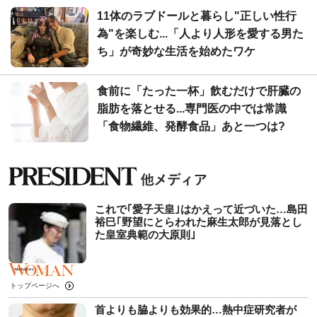
11体のラブドールと暮らし"正しい性行
為"を楽しむ...「人より人形を愛する男た
ち」が奇妙な生活を始めたワケ
食前に「たった一杯」飲むだけで肝臓の
脂肪を落とせる...専門医の中では常識
「食物繊維、発酵食品」あと一つは?
これで｢愛子天皇｣はかえって近づいた…島田
裕巳｢野望にとらわれた麻生太郎が見落とし
た皇室典範の大原則｣
トップページへ
首よりも脇よりも効果的…熱中症研究者が