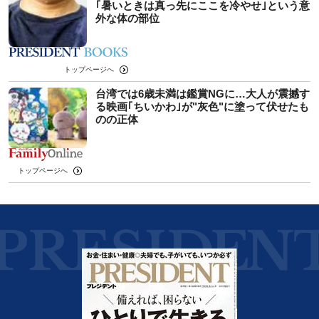
｢暑いときは真っ先にここを冷やせ｣という意
外な体の部位
トップページへ
台湾では6歳未満は鑑賞NGに…大人が震撼す
る映画｢ちいかわ｣が"灰色"に塗って伏せたも
のの正体
トップページへ