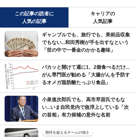
この記事の読者に
キャリアの
人気の記事
人気記事
ギャンブルでも、旅行でも、美術品収集
でもない...和田秀樹が手を出すなという
「世の中で一番金のかかる趣味」
パカッと開けて週に1、2個食べるだけ...
がん専門医が勧める「大腸がんを予防す
るオメガ脂肪酸たっぷり食品」
小泉進次郎氏でも、高市早苗氏でもな
い...いま自民党内で急浮上している「次
の首相」有力候補の意外な名前
期待を超えるチームの強さ