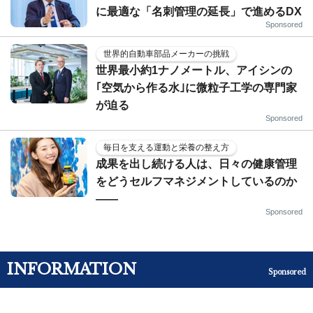
に最適な「名刺管理の延長」で進めるDX
Sponsored
世界的自動車部品メーカーの挑戦
世界最小約1ナノメートル、アイシンの
｢空気から作る水｣に微粒子工学の専門家
が迫る
Sponsored
毎日を支える運動と栄養の整え方
成果を出し続ける人は、日々の健康管理
をどうセルフマネジメントしているのか
——
Sponsored
INFORMATION
Sponsored