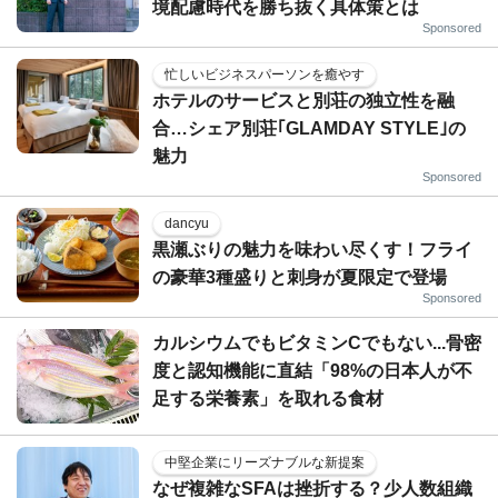
境配慮時代を勝ち抜く具体策とは
Sponsored
忙しいビジネスパーソンを癒やす
ホテルのサービスと別荘の独立性を融
合…シェア別荘｢GLAMDAY STYLE｣の
魅力
Sponsored
dancyu
黒瀬ぶりの魅力を味わい尽くす！フライ
の豪華3種盛りと刺身が夏限定で登場
Sponsored
カルシウムでもビタミンCでもない...骨密
度と認知機能に直結「98%の日本人が不
足する栄養素」を取れる食材
中堅企業にリーズナブルな新提案
なぜ複雑なSFAは挫折する？少人数組織