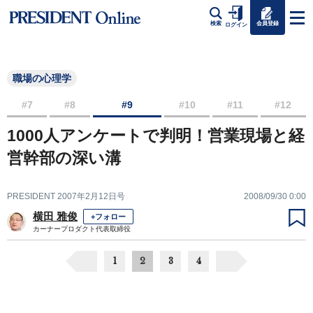
会員登録
検索
ログイン
職場の心理学
#7
#8
#9
#10
#11
#12
1000人アンケートで判明！営業現場と経
営幹部の深い溝
PRESIDENT 2007年2月12日号
2008/09/30 0:00
横田 雅俊
+フォロー
カーナープロダクト代表取締役
1
2
3
4