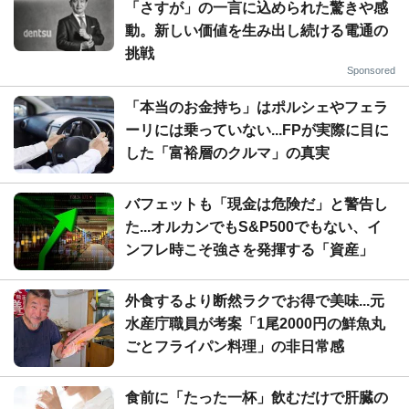
「さすが」の一言に込められた驚きや感
動。新しい価値を生み出し続ける電通の
挑戦
Sponsored
「本当のお金持ち」はポルシェやフェラ
ーリには乗っていない...FPが実際に目に
した「富裕層のクルマ」の真実
バフェットも「現金は危険だ」と警告し
た...オルカンでもS&P500でもない、イ
ンフレ時こそ強さを発揮する「資産」
外食するより断然ラクでお得で美味...元
水産庁職員が考案「1尾2000円の鮮魚丸
ごとフライパン料理」の非日常感
食前に「たった一杯」飲むだけで肝臓の