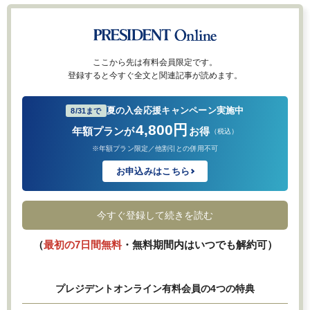
ここから先は有料会員限定です。
登録すると今すぐ全文と関連記事が読めます。
夏の入会応援キャンペーン実施中
8/31まで
4,800円
年額プランが
お得
（税込）
※年額プラン限定／他割引との併用不可
お申込みはこちら
今すぐ登録して続きを読む
（
最初の7日間無料
・無料期間内はいつでも解約可）
プレジデントオンライン有料会員の4つの特典