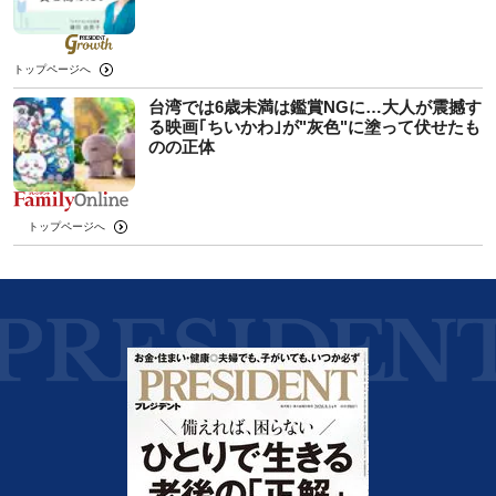
トップページへ
台湾では6歳未満は鑑賞NGに…大人が震撼す
る映画｢ちいかわ｣が"灰色"に塗って伏せたも
のの正体
トップページへ