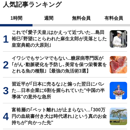
人気記事ランキング
1時間
週間
無料会員
有料会員
これで｢愛子天皇｣はかえって近づいた…島田
裕巳｢野望にとらわれた麻生太郎が見落とした
皇室典範の大原則｣
イワシでもサンマでもない...糖尿病専門医が
｢がん･動脈硬化を予防し､美背を保つ栄養素を
とれる魚の種類｣【最強の魚活術3選】
習近平が｢日本に売るな｣と煽った翌日にバレ
た…日本企業に6割を握られていた"中国の半
導体"の意外な急所
富裕層の｢ペット離れ｣が止まらない…｢300万
円の血統書付き犬は時代遅れ｣という真のお金
持ちが"向かった先"