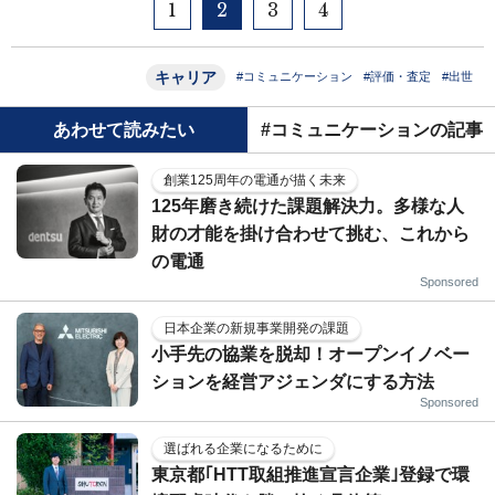
1
2
3
4
キャリア
#コミュニケーション
#評価・査定
#出世
あわせて読みたい
#コミュニケーションの記事
創業125周年の電通が描く未来
125年磨き続けた課題解決力。多様な人
財の才能を掛け合わせて挑む、これから
の電通
Sponsored
日本企業の新規事業開発の課題
小手先の協業を脱却！オープンイノベー
ションを経営アジェンダにする方法
Sponsored
選ばれる企業になるために
東京都｢HTT取組推進宣言企業｣登録で環