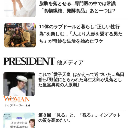
脂肪を落とせる...専門医の中では常識
「食物繊維、発酵食品」あと一つは?
11体のラブドールと暮らし"正しい性行
為"を楽しむ...「人より人形を愛する男た
ち」が奇妙な生活を始めたワケ
これで｢愛子天皇｣はかえって近づいた…島田
裕巳｢野望にとらわれた麻生太郎が見落とし
た皇室典範の大原則｣
トップページへ
第８回 「見る」と、「観る」。インプット
の質を高めたい。