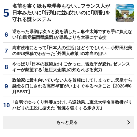
名前を書く紙も整理券もない…フランス人が
日本みたいに｢行列｣に並ばないのに｢順番｣を
守れる謎システム
逆らった県議は次々と姿を消した…麻生太郎ですら手に負えな
い｢自民党福岡県議団｣が県民よりも大事にする掟
高市政権にとって｢日本人の生活｣はどうでもいい…小野田紀美
のSNS投稿でわかった｢外国人政策｣の本当の狙い
やっぱり｢日本の技術｣はすごかった…習近平が恐れ､ゼレンス
キーが熱望する｢超巨大企業｣の知られざる実力
政治家に最も向いていない人を首相にしてしまった…天皇すら
懸念を口にされる高市早苗がいますぐやるべきこと【2026年6
月BEST】
｢自宅でゆっくり静養｣はむしろ逆効果…東北大学名誉教授がリ
ハビリの主役に据えた｢腎臓を強くする歩き方｣
もっと見る