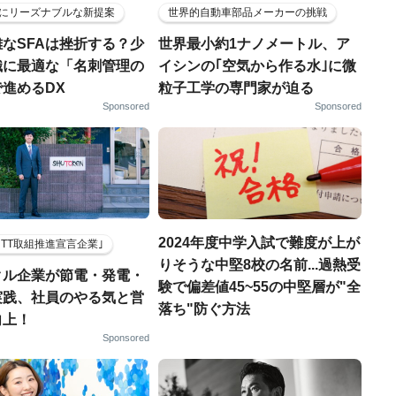
にリーズナブルな新提案
世界的自動車部品メーカーの挑戦
なSFAは挫折する？少
世界最小約1ナノメートル、ア
織に最適な「名刺管理の
イシンの｢空気から作る水｣に微
進めるDX
粒子工学の専門家が迫る
Sponsored
Sponsored
2024年度中学入試で難度が上が
HTT取組推進宣言企業｣
りそうな中堅8校の名前...過熱受
クル企業が節電・発電・
験で偏差値45~55の中堅層が"全
実践、社員のやる気と営
落ち"防ぐ方法
向上！
Sponsored