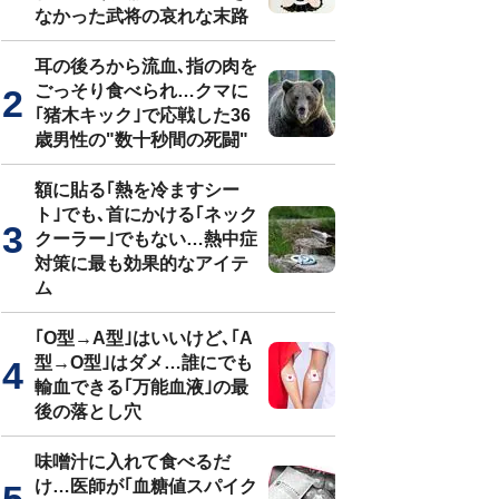
なかった武将の哀れな末路
耳の後ろから流血､指の肉を
ごっそり食べられ…クマに
｢猪木キック｣で応戦した36
歳男性の"数十秒間の死闘"
額に貼る｢熱を冷ますシー
ト｣でも､首にかける｢ネック
クーラー｣でもない…熱中症
対策に最も効果的なアイテ
ム
｢O型→A型｣はいいけど､｢A
型→O型｣はダメ…誰にでも
輸血できる｢万能血液｣の最
後の落とし穴
味噌汁に入れて食べるだ
け…医師が｢血糖値スパイク