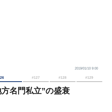
2019/01/10 9:00
126
#127
#128
#129
地方名門私立”の盛衰