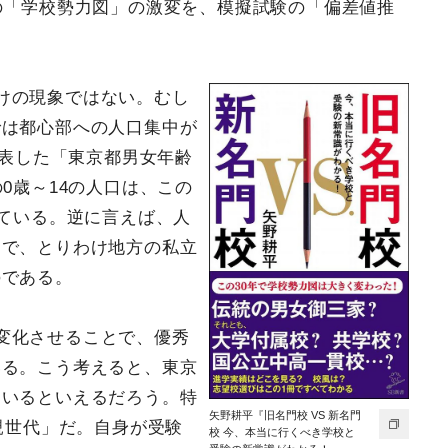
の「学校勢力図」の激変を、模擬試験の「偏差値推
けの現象ではない。むし
では都心部への人口集中が
公表した「東京都男女年齢
0歳～14の人口は、この
っている。逆に言えば、人
とで、とりわけ地方の私立
のである。
変化させることで、優秀
いる。こう考えると、東京
ているといえるだろう。特
矢野耕平『旧名門校 VS 新名門
親世代」だ。自身が受験
校 今、本当に行くべき学校と