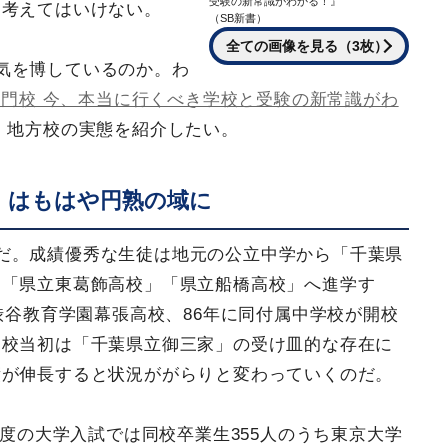
受験の新常識がわかる！』
を考えてはいけない。
（SB新書）
全ての画像を見る（3枚）
気を博しているのか。わ
新名門校 今、本当に行くべき学校と受験の新常識がわ
、地方校の実態を紹介したい。
」はもはや円熟の域に
だ。成績優秀な生徒は地元の公立中学から「千葉県
」「県立東葛飾高校」「県立船橋高校」へ進学す
渋谷教育学園幕張高校、86年に同付属中学校が開校
開校当初は「千葉県立御三家」の受け皿的な存在に
績が伸長すると状況ががらりと変わっていくのだ。
年度の大学入試では同校卒業生355人のうち東京大学