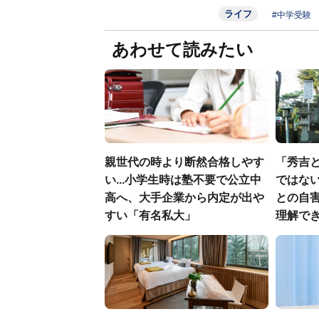
ライフ
#中学受験
あわせて読みたい
親世代の時より断然合格しやす
「秀吉
い...小学生時は塾不要で公立中
ではない
高へ、大手企業から内定が出や
との自
すい「有名私大」
理解でき