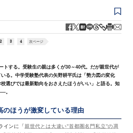
2
3
4
次ページ
ートする。受験生の親は多くが30～40代。だが親世代が
ている。中学受験塾代表の矢野耕平氏は「勢力図の変化
学校選びでは最新動向をおさえたほうがいい」と語る。知
――。
高のほうが激変している理由
ラインに「
親世代とは大違い"首都圏名門私立"の凋