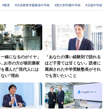
#教育
#渋谷教育学園幕張中学校
#西大和学園中学校
#北嶺中学校
と一緒になるのがイヤ」
「あなたの薄い経験則で語れる
...お市の方が柴田勝家
ほど子育ては甘くない」読者に
害を選んだ"現代人には
罵倒された中学受験塾長がそれ
ない"理由
でも言いたいこと