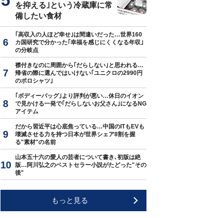
を抑える｣という冷蔵庫に常
備したい食材
｢高収入の人ほど幸せ｣は間違いだった…世界160
カ国研究で分かった｢幸福を感じにくくなる年収｣
の分岐点
襟付きなのに周囲から｢だらしない｣と思われる…
帰省の際に選んではいけない｢ユニクロの2990円
のポロシャツ｣
｢ボディーバッグ｣より評判が悪い…休日のイオン
で見かける一発で｢だらしないお父さん｣になるNG
アイテム
だから習近平は心底焦っている…中国のITもEVも
壊滅させる力を持つ日本が世界シェア8割を握
る"素材"の名前
山本五十六の愛人の芸者について書き､初版は絶
版…阿川弘之のベストセラー小説がたどった"その
後"
もっと見る