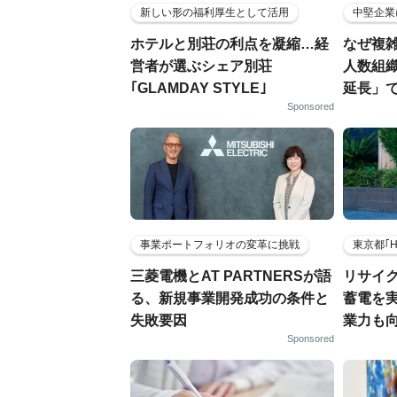
新しい形の福利厚生として活用
中堅企業
ホテルと別荘の利点を凝縮…経
なぜ複雑
営者が選ぶシェア別荘
人数組
｢GLAMDAY STYLE｣
延長」で
Sponsored
事業ポートフォリオの変革に挑戦
東京都｢
三菱電機とAT PARTNERSが語
リサイ
る、新規事業開発成功の条件と
蓄電を
失敗要因
業力も
Sponsored