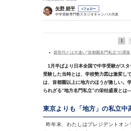
矢野 耕平
+フォロー
中学受験専門塾スタジオキャンパス代表
1
親世代とは大違い"首都圏名門私立"の凋落
1月半ばより日本全国で中学受験がスタ
受験した当時とは、学校勢力図は激変し
は、首都圏以上に地方のほうが激しい。
られざる“地方名門私立”の栄枯盛衰とは
東京よりも「地方」の私立中
昨年末、わたしはプレジデントオン