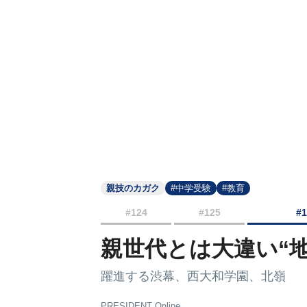
親技のカガク
#中学受験
#教育
#124
#125
#
親世代とは大違い“
躍進する渋幕、西大和学園、北嶺
PRESIDENT Online