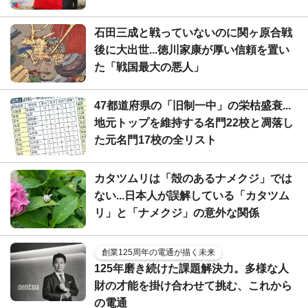
石田三成と戦っていないのに関ヶ原合戦
後に大出世...徳川家康が厚い信頼を置い
た「戦国最大の悪人」
47都道府県の「旧制一中」の栄枯盛衰...
地元トップを維持する名門22校と凋落し
た元名門17校の全リスト
カタツムリは「殻のあるナメクジ」では
ない...日本人が誤解している「カタツム
リ」と「ナメクジ」の意外な関係
創業125周年の電通が描く未来
125年磨き続けた課題解決力。多様な人
財の才能を掛け合わせて挑む、これから
の電通