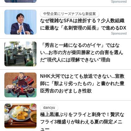
Sponsored
中堅企業にリーズナブルな新提案
なぜ複雑なSFAは挫折する？少人数組織
に最適な「名刺管理の延長」で進めるDX
Sponsored
「秀吉と一緒になるのがイヤ」ではな
い...お市の方が柴田勝家との自害を選ん
だ"現代人には理解できない"理由
NHK大河ではとても放送できない...宣教
師に「獣より劣ったもの」と書かれた豊
臣秀吉のおぞましき性欲
dancyu
極上黒瀬ぶりをフライと刺身で！贅沢な
フライ3種盛りが味わえる夏の限定メニ
ュー