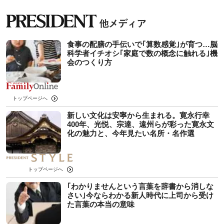
食事の配膳の手伝いで｢算数感覚｣が育つ…脳
科学者イチオシ｢家庭で数の概念に触れる｣機
会のつくり方
トップページへ
新しい文化は安寧から生まれる。寛永行幸
400年、光悦、宗達、遠州らが彩った寛永文
化の魅力と、今年見たい名所・名作選
トップページへ
｢わかりませんという言葉を辞書から消しな
さい｣今ならわかる新人時代に上司から受け
た言葉の本当の意味