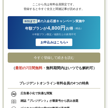
ここから先は有料会員限定です。
登録すると今すぐ全文と関連記事が読めます。
夏の入会応援キャンペーン実施中
8/31まで
4,800円
年額プランが
お得
（税込）
※年額プラン限定／他割引との併用不可
お申込みはこちら
今すぐ登録して続きを読む
（
最初の7日間無料
・無料期間内はいつでも解約可）
プレジデントオンライン有料会員の4つの特典
広告最小化で快適な閲覧
雑誌『プレジデント』が最新号から読み放題