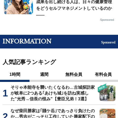
成果を出し続ける人は、日々の健康管理
をどうセルフマネジメントしているのか
——
Sponsored
INFORMATION
Sponsored
人気記事ランキング
1時間
週間
無料会員
有料会員
そりゃ本能寺を襲いたくなるわ…古城探訪家
が岐阜に2つある｢あけち城｣を訪ね実感し
た"光秀→信長の恨み"【豊臣兄弟！3選】
なぜ柴田勝家は｢賤ケ岳｣であっさり負けたの
か…秀吉がこっそり工作していた勝家配下の