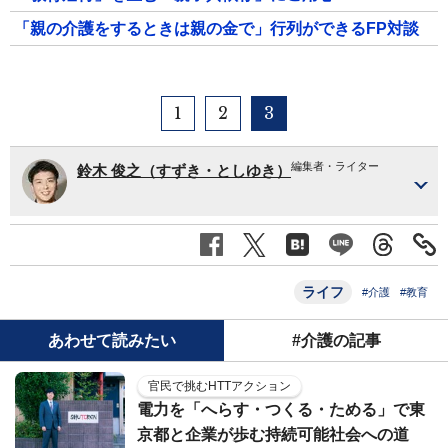
「親の介護をするときは親の金で」行列ができるFP対談
1
2
3
編集者・ライター
鈴木 俊之（すずき・としゆき）
ライフ
#介護
#教育
あわせて読みたい
#介護の記事
官民で挑むHTTアクション
電力を「へらす・つくる・ためる」で東
京都と企業が歩む持続可能社会への道