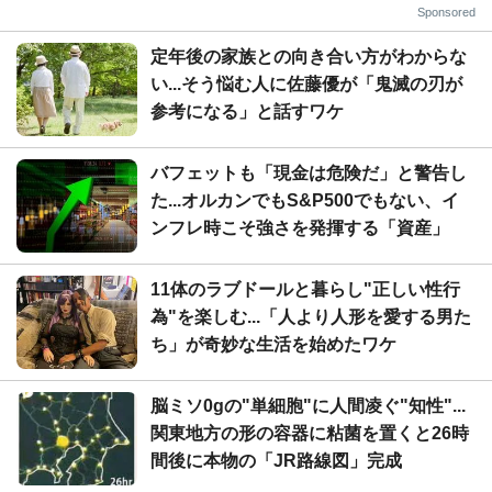
Sponsored
定年後の家族との向き合い方がわからな
い...そう悩む人に佐藤優が「鬼滅の刃が
参考になる」と話すワケ
バフェットも「現金は危険だ」と警告し
た...オルカンでもS&P500でもない、イ
ンフレ時こそ強さを発揮する「資産」
11体のラブドールと暮らし"正しい性行
為"を楽しむ...「人より人形を愛する男た
ち」が奇妙な生活を始めたワケ
脳ミソ0gの"単細胞"に人間凌ぐ"知性"...
関東地方の形の容器に粘菌を置くと26時
間後に本物の「JR路線図」完成