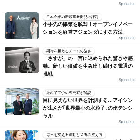
Sponsored
日本企業の新規事業開発の課題
小手先の協業を脱却！オープンイノベー
ションを経営アジェンダにする方法
Sponsored
期待を超えるチームの強さ
「さすが」の一言に込められた驚きや感
動。新しい価値を生み出し続ける電通の
挑戦
Sponsored
微粒子工学の専門家が解説
目に見えない世界を計測する…アイシン
が生んだ｢世界最小の水粒子｣のポテンシ
ャル
Sponsored
毎日を支える運動と栄養の整え方