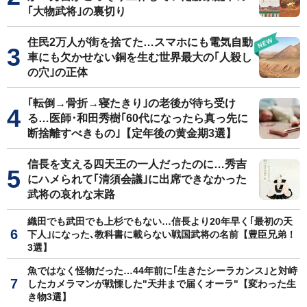
｢大物武将｣の裏切り
住民2万人が街を捨てた…スマホにも電気自動
車にも欠かせない銅を生む世界最大の｢人殺し
の穴｣の正体
｢転倒→骨折→寝たきり｣の老後が待ち受け
る…医師･和田秀樹｢60代になったら真っ先に
断捨離すべきもの｣【定年後の黄金期3選】
信長を支える四天王の一人だったのに…秀吉
にハメられて｢清須会議｣に出席できなかった
武将の哀れな末路
織田でも武田でも上杉でもない…信長より20年早く｢最初の天
下人｣になった､教科書に載らない戦国武将の名前【豊臣兄弟！
3選】
魚ではなく怪物だった…44年前に｢生きたシーラカンス｣と対峙
したカメラマンが戦慄した"天井まで届くオーラ"【変わった生
き物3選】