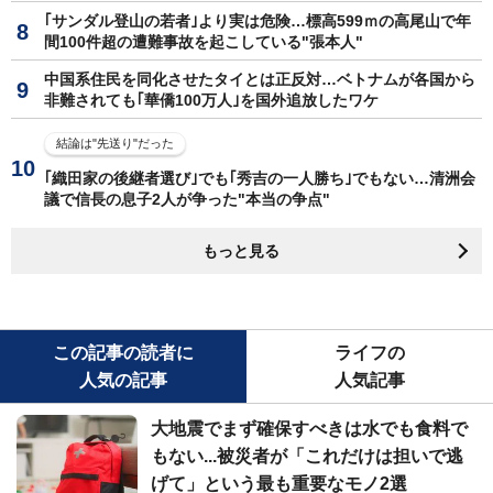
｢サンダル登山の若者｣より実は危険…標高599ｍの高尾山で年
間100件超の遭難事故を起こしている"張本人"
中国系住民を同化させたタイとは正反対…ベトナムが各国から
非難されても｢華僑100万人｣を国外追放したワケ
結論は"先送り"だった
｢織田家の後継者選び｣でも｢秀吉の一人勝ち｣でもない…清洲会
議で信長の息子2人が争った"本当の争点"
もっと見る
この記事の読者に
ライフの
人気の記事
人気記事
大地震でまず確保すべきは水でも食料で
もない...被災者が「これだけは担いで逃
げて」という最も重要なモノ2選