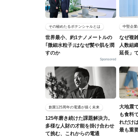
その秘めたるポテンシャルとは
中堅企業
世界最小、約1ナノメートルの
なぜ複雑
｢微細水粒子｣はなぜ髪や肌を潤
人数組
すのか
延長」で
Sponsored
大地震
創業125周年の電通が描く未来
も食料で
125年磨き続けた課題解決力。
れだけ
多様な人財の才能を掛け合わせ
最も重要
て挑む、これからの電通