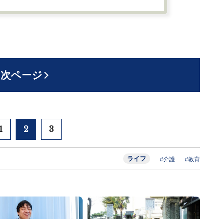
次ページ
1
2
3
ライフ
#介護
#教育