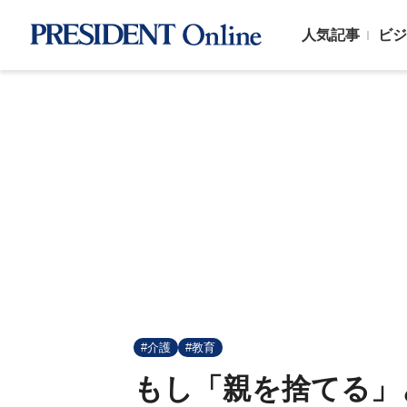
人気記事
ビジ
#介護
#教育
もし「親を捨てる」