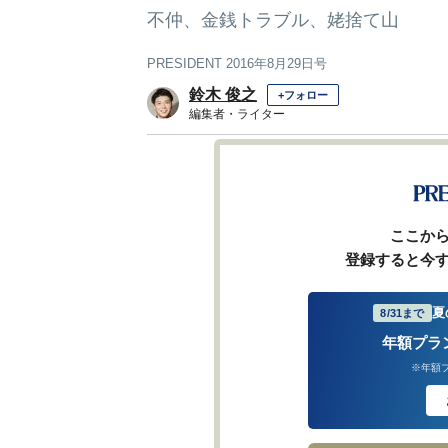
不仲、金銭トラブル、姥捨て山
PRESIDENT 2016年8月29日号
鈴木 俊之
+フォロー
編集者・ライター
前ページ
ここか
登録すると今
夏
8/31まで
年額プラ
※年額