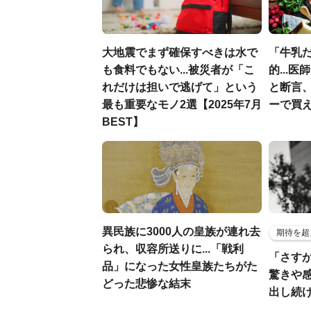
大地震でまず確保すべきは水で
「牛乳
も食料でもない...被災者が「こ
的...
れだけは担いで逃げて」という
と断言
最も重要なモノ2選【2025年7月
ーで買え
BEST】
異民族に3000人の皇族が連れ去
期待を超
られ、収容所送りに...「戦利
「さす
品」になった女性皇族たちがた
驚きや
どった悲惨な結末
出し続