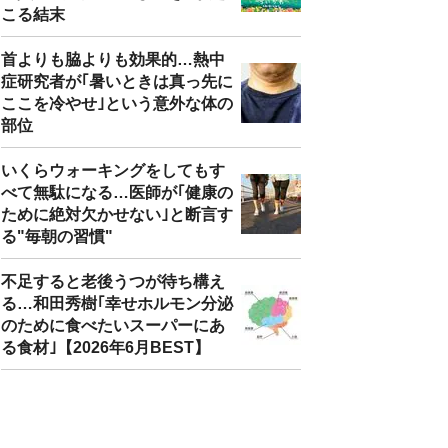
こる結末
首よりも脇よりも効果的…熱中
症研究者が｢暑いときは真っ先に
ここを冷やせ｣という意外な体の
部位
いくらウォーキングをしてもす
べて無駄になる…医師が｢健康の
ために絶対欠かせない｣と断言す
る"毎朝の習慣"
不足すると老後うつが待ち構え
る…和田秀樹｢幸せホルモン分泌
のために食べたいスーパーにあ
る食材｣【2026年6月BEST】