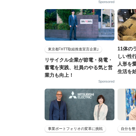
Sponsored
11体の
東京都｢HTT取組推進宣言企業｣
しい性行
リサイクル企業が節電・発電・
人形を
蓄電を実践、社員のやる気と営
生活を
業力も向上！
Sponsored
事業ポートフォリオの変革に挑戦
自分を整