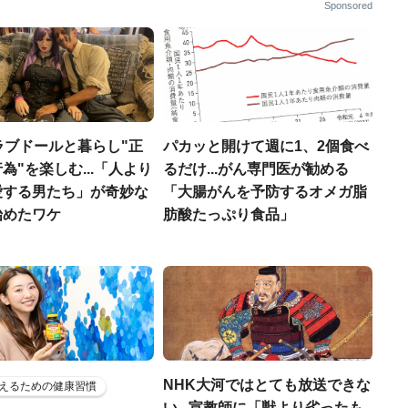
Sponsored
ラブドールと暮らし"正
パカッと開けて週に1、2個食べ
為"を楽しむ...「人より
るだけ...がん専門医が勧める
愛する男たち」が奇妙な
「大腸がんを予防するオメガ脂
始めたワケ
肪酸たっぷり食品」
NHK大河ではとても放送できな
えるための健康習慣
い...宣教師に「獣より劣ったも