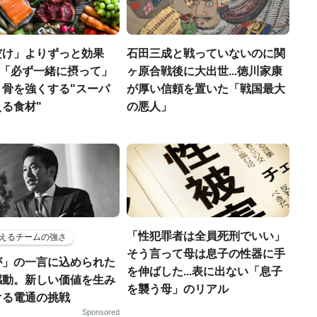
だけ」よりずっと効果
石田三成と戦っていないのに関
医師「必ず一緒に摂って」
ヶ原合戦後に大出世...徳川家康
、骨を強くする"スーパ
が厚い信頼を置いた「戦国最大
る食材"
の悪人」
「性犯罪者は全員死刑でいい」
えるチームの強さ
そう言って母は息子の性器に手
が」の一言に込められた
を伸ばした...表に出ない「息子
感動。新しい価値を生み
を襲う母」のリアル
ける電通の挑戦
Sponsored