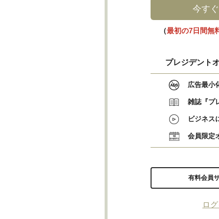
今すぐ
（
最初の7日間無
プレジデントオ
広告最小
雑誌『プ
ビジネス
会員限定
有料会員
ログ