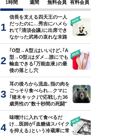
1時間
週間
無料会員
有料会員
信長を支える四天王の一人
だったのに…秀吉にハメら
れて｢清須会議｣に出席でき
なかった武将の哀れな末路
｢O型→A型｣はいいけど､｢A
型→O型｣はダメ…誰にでも
輸血できる｢万能血液｣の最
後の落とし穴
耳の後ろから流血､指の肉を
ごっそり食べられ…クマに
｢猪木キック｣で応戦した36
歳男性の"数十秒間の死闘"
味噌汁に入れて食べるだ
け…医師が｢血糖値スパイク
を抑える｣という冷蔵庫に常