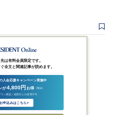
1
2
3
次ページ
ら先は有料会員限定です。
すぐ全文と関連記事が読めます。
の入会応援キャンペーン実施中
4,800円
ンが
お得
（税込）
プラン限定／他割引との併用不可
お申込みはこちら