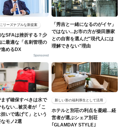
「秀吉と一緒になるのがイヤ」
にリーズナブルな新提案
ではない...お市の方が柴田勝家
なSFAは挫折する？少
との自害を選んだ"現代人には
織に最適な「名刺管理の
理解できない"理由
進めるDX
Sponsored
でまず確保すべきは水で
新しい形の福利厚生として活用
もない...被災者が「こ
ホテルと別荘の利点を凝縮…経
は担いで逃げて」という
営者が選ぶシェア別荘
なモノ2選
｢GLAMDAY STYLE｣