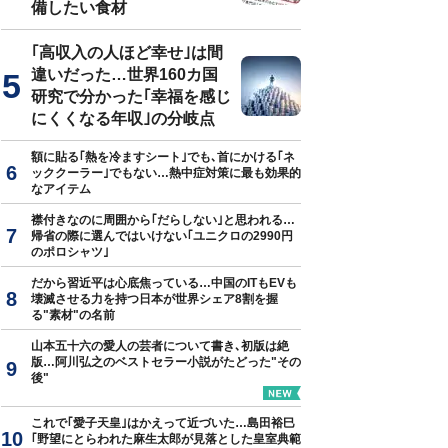
備したい食材
｢高収入の人ほど幸せ｣は間
違いだった…世界160カ国
研究で分かった｢幸福を感じ
にくくなる年収｣の分岐点
額に貼る｢熱を冷ますシート｣でも､首にかける｢ネ
ッククーラー｣でもない…熱中症対策に最も効果的
なアイテム
襟付きなのに周囲から｢だらしない｣と思われる…
帰省の際に選んではいけない｢ユニクロの2990円
のポロシャツ｣
だから習近平は心底焦っている…中国のITもEVも
壊滅させる力を持つ日本が世界シェア8割を握
る"素材"の名前
山本五十六の愛人の芸者について書き､初版は絶
版…阿川弘之のベストセラー小説がたどった"その
後"
これで｢愛子天皇｣はかえって近づいた…島田裕巳
｢野望にとらわれた麻生太郎が見落とした皇室典範