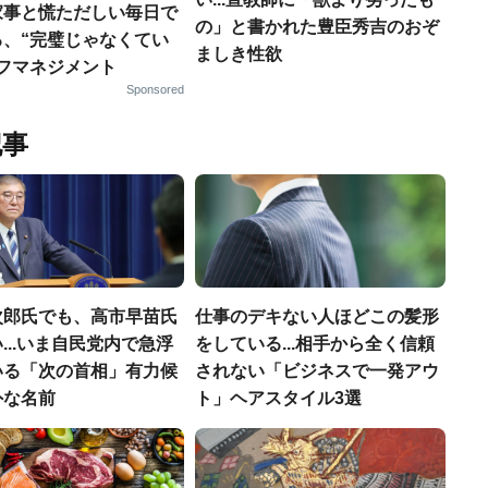
家事と慌ただしい毎日で
の」と書かれた豊臣秀吉のおぞ
る、“完璧じゃなくてい
ましき性欲
ルフマネジメント
Sponsored
記事
次郎氏でも、高市早苗氏
仕事のデキない人ほどこの髪形
...いま自民党内で急浮
をしている...相手から全く信頼
いる「次の首相」有力候
されない「ビジネスで一発アウ
外な名前
ト」ヘアスタイル3選