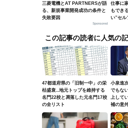
三菱電機とAT PARTNERSが語
仕事に
る、新規事業開発成功の条件と
もでき
失敗要因
い”セ
Sponsored
この記事の読者に人気の
47都道府県の「旧制一中」の栄
小泉進
枯盛衰...地元トップを維持する
でもない
名門22校と凋落した元名門17校
上して
の全リスト
補の意