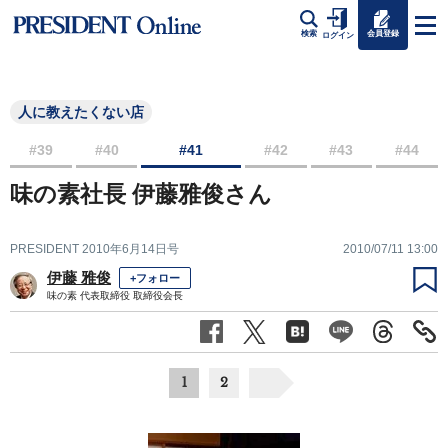
会員登録
検索
ログイン
人に教えたくない店
#39
#40
#41
#42
#43
#44
味の素社長 伊藤雅俊さん
PRESIDENT 2010年6月14日号
2010/07/11 13:00
伊藤 雅俊
+フォロー
味の素 代表取締役 取締役会長
1
2