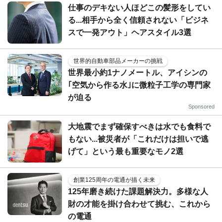
仕事のデキない人ほどこの髪形をしてい
る...相手から全く信頼されない「ビジネ
スで一発アウト」ヘアスタイル3選
世界的自動車部品メーカーの挑戦
世界最小約1ナノメートル、アイシンの
｢空気から作る水｣に微粒子工学の専門家
が迫る
Sponsored
大地震でまず確保すべきは水でも食料で
もない...被災者が「これだけは担いで逃
げて」という最も重要なモノ2選
創業125周年の電通が描く未来
125年磨き続けた課題解決力。多様な人
財の才能を掛け合わせて挑む、これから
の電通