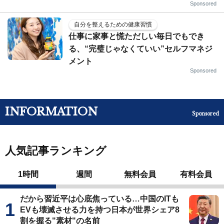
Sponsored
自分を整えるための健康習慣
仕事に家事と慌ただしい毎日でもでき
る、“完璧じゃなくていい”セルフマネジ
メント
Sponsored
INFORMATION
Sponsored
人気記事ランキング
1時間
週間
無料会員
有料会員
だから習近平は心底焦っている…中国のITも
EVも壊滅させる力を持つ日本が世界シェア8
割を握る"素材"の名前