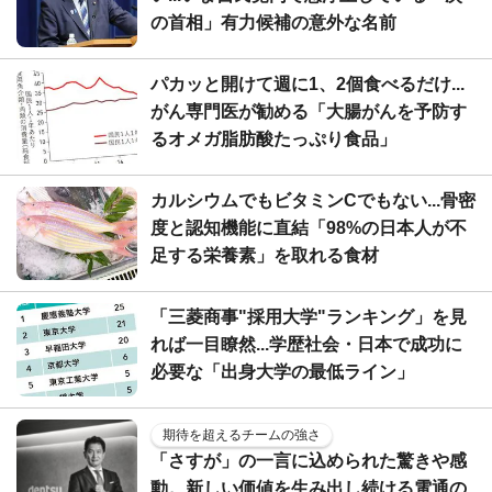
の首相」有力候補の意外な名前
パカッと開けて週に1、2個食べるだけ...
がん専門医が勧める「大腸がんを予防す
るオメガ脂肪酸たっぷり食品」
カルシウムでもビタミンCでもない...骨密
度と認知機能に直結「98%の日本人が不
足する栄養素」を取れる食材
「三菱商事"採用大学"ランキング」を見
れば一目瞭然...学歴社会・日本で成功に
必要な「出身大学の最低ライン」
期待を超えるチームの強さ
「さすが」の一言に込められた驚きや感
動。新しい価値を生み出し続ける電通の