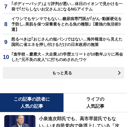
｢ボディーバッグ｣より評判が悪い…休日のイオンで見かける一
発で｢だらしないお父さん｣になるNGアイテム
イワシでもサンマでもない...糖尿病専門医が｢がん･動脈硬化を
予防し､美肌を保つ栄養素をとれる魚の種類｣【最強の魚活術3
選】
怒るべきは｢おじさんの短パン｣ではない…海外報道から見えた
国民に省エネを押し付けるだけの日本政府の無策
｢進学校→慶應大→大企業｣の学歴エリートが10数年ぶりに再会
した"元不良の友人"に打ちのめされたワケ
もっと見る
この記事の読者に
ライフの
人気の記事
人気記事
小泉進次郎氏でも、高市早苗氏でもな
い...いま自民党内で急浮上している「次