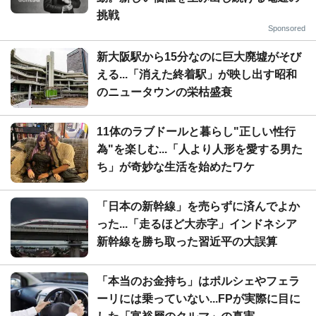
挑戦
Sponsored
新大阪駅から15分なのに巨大廃墟がそび
える...「消えた終着駅」が映し出す昭和
のニュータウンの栄枯盛衰
11体のラブドールと暮らし"正しい性行
為"を楽しむ...「人より人形を愛する男た
ち」が奇妙な生活を始めたワケ
「日本の新幹線」を売らずに済んでよか
った...「走るほど大赤字」インドネシア
新幹線を勝ち取った習近平の大誤算
「本当のお金持ち」はポルシェやフェラ
ーリには乗っていない...FPが実際に目に