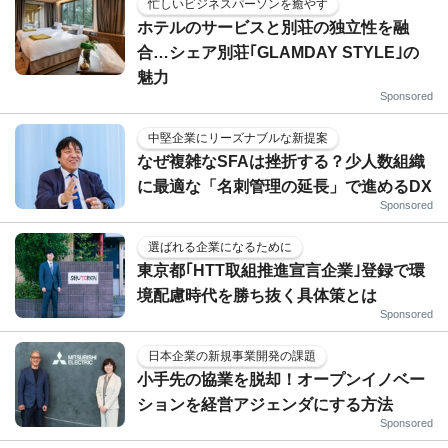
忙しいビジネスパーソンを癒やす
ホテルのサービスと別荘の独立性を融
合…シェア別荘｢GLAMDAY STYLE｣の
魅力
Sponsored
中堅企業にリーズナブルな新提案
なぜ複雑なSFAは挫折する？少人数組織
に最適な「名刺管理の延長」で進めるDX
Sponsored
選ばれる企業になるために
東京都｢HTT取組推進宣言企業｣登録で環
境配慮時代を勝ち抜く具体策とは
Sponsored
日本企業の新規事業開発の課題
小手先の協業を脱却！オープンイノベー
ションを経営アジェンダにする方法
Sponsored