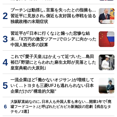
プーチンは動揺し､言葉を失ったとの指摘も…
習近平に見放され､側近も友好国も停戦を迫る
独裁政権の末期症状
習近平が｢日本に行くな｣と煽った悲惨な結
末…｢8万円の激安ツアー｣でロシアに向かった
中国人観光客の誤算
これで｢愛子天皇｣はかえって近づいた…島田
裕巳｢野望にとらわれた麻生太郎が見落とした
皇室典範の大原則｣
一流企業ほど｢働かないオジサン｣が増殖して
いく…トヨタも三菱UFJも逃れられない日本
企業だけの"構造的欠陥"
大阪駅直結なのに､日本人も外国人客も来ない…開業1年で｢廃
墟フードコート｣と呼ばれたピカピカ新施設の悲劇【残念なタ
テモノ3選】