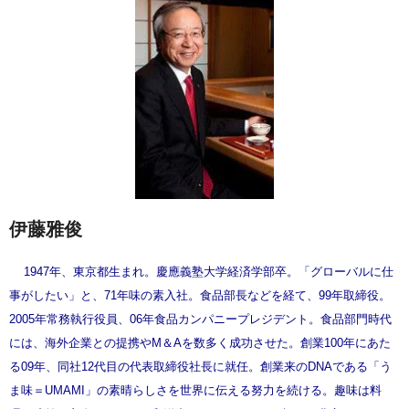
伊藤雅俊
1947年、東京都生まれ。慶應義塾大学経済学部卒。「グローバルに仕
事がしたい」と、71年味の素入社。食品部長などを経て、99年取締役。
2005年常務執行役員、06年食品カンパニープレジデント。食品部門時代
には、海外企業との提携やM＆Aを数多く成功させた。創業100年にあた
る09年、同社12代目の代表取締役社長に就任。創業来のDNAである「う
ま味＝UMAMI」の素晴らしさを世界に伝える努力を続ける。趣味は料