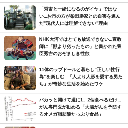
「秀吉と一緒になるのがイヤ」ではな
い...お市の方が柴田勝家との自害を選ん
だ"現代人には理解できない"理由
NHK大河ではとても放送できない...宣教
師に「獣より劣ったもの」と書かれた豊
臣秀吉のおぞましき性欲
11体のラブドールと暮らし"正しい性行
為"を楽しむ...「人より人形を愛する男た
ち」が奇妙な生活を始めたワケ
パカッと開けて週に1、2個食べるだけ...
がん専門医が勧める「大腸がんを予防す
るオメガ脂肪酸たっぷり食品」