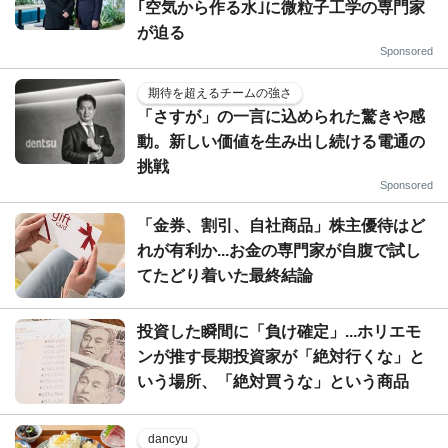
｢空気から作る水｣に微粒子工学の専門家
が迫る
Sponsored
期待を超えるチームの強さ
「さすが」の一言に込められた驚きや感
動。新しい価値を生み出し続ける電通の
挑戦
Sponsored
「金券、割引、自社商品」株主優待はど
れが有利か...お金の専門家が自腹で試し
てたどり着いた最終結論
投資した瞬間に「負け確定」...ホリエモ
ンが推す長期投資家が「絶対行くな」と
いう場所、「絶対買うな」という商品
dancyu