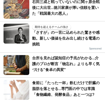
石田三成と戦っていないのに関ヶ原合戦
後に大出世...徳川家康が厚い信頼を置い
た「戦国最大の悪人」
期待を超えるチームの強さ
「さすが」の一言に込められた驚きや感
動。新しい価値を生み出し続ける電通の
挑戦
Sponsored
台所を見れば認知症の予兆がわかる...介
護のプロが断言「物忘れ」よりも早く気
づける"食卓の異変"
食前に「たった一杯」飲むだけで肝臓の
脂肪を落とせる...専門医の中では常識
「食物繊維、発酵食品」あと一つは?