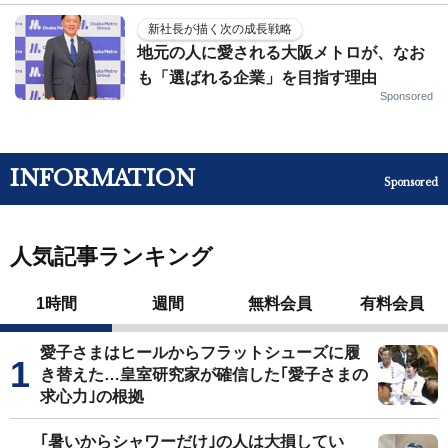
新社長が描く次の成長戦略
地元の人に愛される大阪メトロが、なお
も「選ばれる企業」を目指す理由
Sponsored
INFORMATION
Sponsored
人気記事ランキング
1時間
週間
無料会員
有料会員
愛子さまはヒールからフラットシューズに履
き替えた…皇室研究家が確信した｢愛子さまの
求心力｣の根拠
｢暑いからシャワーだけ｣の人は大損してい