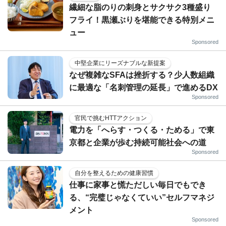
繊細な脂のりの刺身とサクサク3種盛り
フライ！黒瀬ぶりを堪能できる特別メニ
ュー
Sponsored
中堅企業にリーズナブルな新提案
なぜ複雑なSFAは挫折する？少人数組織
に最適な「名刺管理の延長」で進めるDX
Sponsored
官民で挑むHTTアクション
電力を「へらす・つくる・ためる」で東
京都と企業が歩む持続可能社会への道
Sponsored
自分を整えるための健康習慣
仕事に家事と慌ただしい毎日でもでき
る、“完璧じゃなくていい”セルフマネジ
メント
Sponsored