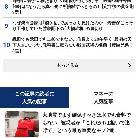
｢転倒→骨折→寝たきり｣の老後が待ち受ける…医師･和田秀樹
｢60代になったら真っ先に断捨離すべきもの｣【定年後の黄金期
3選】
なぜ柴田勝家は｢賤ケ岳｣であっさり負けたのか…秀吉がこっそ
り工作していた勝家配下の｢大物武将｣の裏切り
織田でも武田でも上杉でもない…信長より20年早く｢最初の天
下人｣になった､教科書に載らない戦国武将の名前【豊臣兄弟！
3選】
もっと見る
この記事の読者に
マネーの
人気の記事
人気記事
大地震でまず確保すべきは水でも食料で
もない...被災者が「これだけは担いで逃
げて」という最も重要なモノ2選