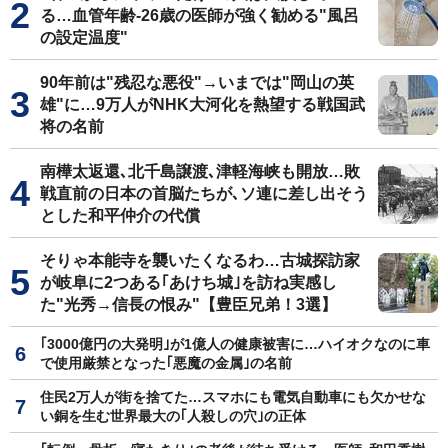
る…血管年齢-26歳の医師が強く勧める"風呂
の設定温度"
90年前は"残忍な悪役"→いまでは"岡山の英
雄"に…9万人がNHK大河化を熱望する戦国武
将の名前
南樺太返還､北千島譲渡､津軽海峡も開放…敗
戦直前の日本の首脳たちが､ソ連に差し出そう
とした和平仲介の代償
そりゃ本能寺を襲いたくなるわ…古城探訪家
が岐阜に2つある｢あけち城｣を訪ね実感し
た"光秀→信長の恨み"【豊臣兄弟！3選】
｢3000億円の大発明｣が1億人の健康被害に…ハイオクなのに車
で使用厳禁となった｢悪魔の金属｣の名前
住民2万人が街を捨てた…スマホにも電気自動車にも欠かせな
い銅を生む世界最大の｢人殺しの穴｣の正体