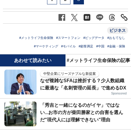
ビジネス
#メットライフ生命保険
#スマートフォン
#ビッグデータ
#おもてなし
#マーケティング
#モバイル
#顧客満足
#中国
#金融・保険
あわせて読みたい
#メットライフ生命保険の記事
中堅企業にリーズナブルな新提案
なぜ複雑なSFAは挫折する？少人数組織
に最適な「名刺管理の延長」で進めるDX
Sponsored
「秀吉と一緒になるのがイヤ」ではな
い...お市の方が柴田勝家との自害を選ん
だ"現代人には理解できない"理由