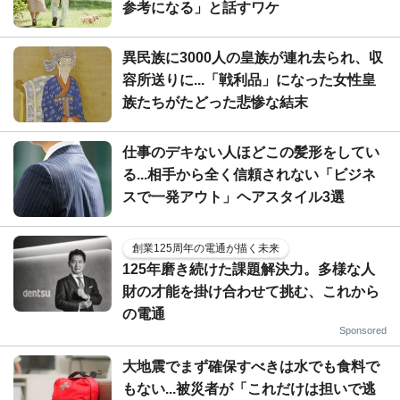
参考になる」と話すワケ
異民族に3000人の皇族が連れ去られ、収
容所送りに...「戦利品」になった女性皇
族たちがたどった悲惨な結末
仕事のデキない人ほどこの髪形をしてい
る...相手から全く信頼されない「ビジネ
スで一発アウト」ヘアスタイル3選
創業125周年の電通が描く未来
125年磨き続けた課題解決力。多様な人
財の才能を掛け合わせて挑む、これから
の電通
Sponsored
大地震でまず確保すべきは水でも食料で
もない...被災者が「これだけは担いで逃