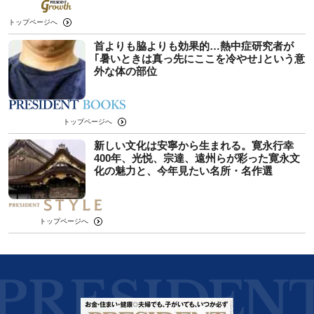
トップページへ
首よりも脇よりも効果的…熱中症研究者が
｢暑いときは真っ先にここを冷やせ｣という意
外な体の部位
トップページへ
新しい文化は安寧から生まれる。寛永行幸
400年、光悦、宗達、遠州らが彩った寛永文
化の魅力と、今年見たい名所・名作選
トップページへ