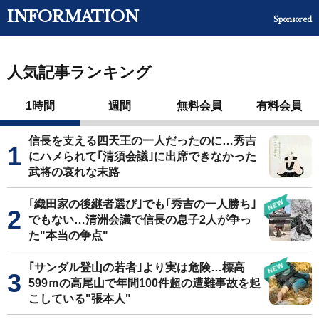
INFORMATION
Sponsored
人気記事ランキング
1時間
週間
無料会員
有料会員
信長を支える四天王の一人だったのに…秀吉
にハメられて｢清須会議｣に出席できなかった
武将の哀れな末路
｢織田家の後継者選び｣でも｢秀吉の一人勝ち｣
でもない…清洲会議で信長の息子2人が争っ
た"本当の争点"
｢サンダル登山の若者｣より実は危険…標高
599ｍの高尾山で年間100件超の遭難事故を起
こしている"張本人"