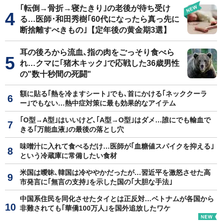
｢転倒→骨折→寝たきり｣の老後が待ち受け
る…医師･和田秀樹｢60代になったら真っ先に
断捨離すべきもの｣【定年後の黄金期3選】
耳の後ろから流血､指の肉をごっそり食べら
れ…クマに｢猪木キック｣で応戦した36歳男性
の"数十秒間の死闘"
額に貼る｢熱を冷ますシート｣でも､首にかける｢ネッククーラ
ー｣でもない…熱中症対策に最も効果的なアイテム
｢O型→A型｣はいいけど､｢A型→O型｣はダメ…誰にでも輸血で
きる｢万能血液｣の最後の落とし穴
味噌汁に入れて食べるだけ…医師が｢血糖値スパイクを抑える｣
という冷蔵庫に常備したい食材
米国は曖昧､韓国は冷ややかだったが…習近平を激怒させた高
市発言に｢無言の支持｣を示した国の｢大胆な手法｣
中国系住民を同化させたタイとは正反対…ベトナムが各国から
非難されても｢華僑100万人｣を国外追放したワケ