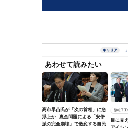
キャリア
あわせて読みたい
高市早苗氏が「次の首相」に急
微粒子工
浮上か...裏金問題による「安倍
目に見
派の完全崩壊」で激変する自民
アイシ