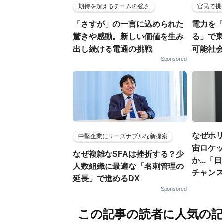
期待を超えるチームの強さ
官民で挑
「さすが」の一言に込められた
電力を
驚きや感動。新しい価値を生み
る」で
出し続ける電通の挑戦
可能社
Sponsored
なぜホ
中堅企業にリーズナブルな新提案
宙ロケ
なぜ複雑なSFAは挫折する？少
か...
人数組織に最適な「名刺管理の
チャン
延長」で進めるDX
Sponsored
この記事の読者に人気の