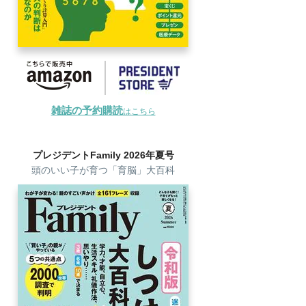
雑誌の予約購読
はこちら
プレジデントFamily 2026年夏号
頭のいい子が育つ「育脳」大百科