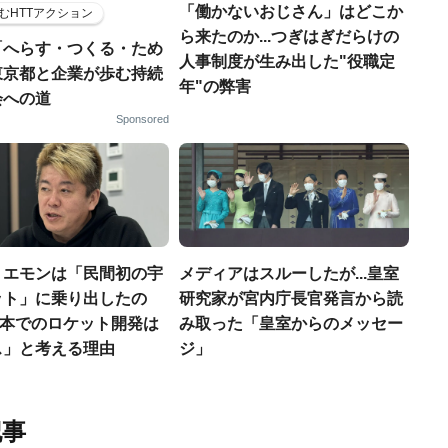
「働かないおじさん」はどこか
むHTTアクション
ら来たのか...つぎはぎだらけの
「へらす・つくる・ため
人事制度が生み出した"役職定
東京都と企業が歩む持続
年"の弊害
会への道
Sponsored
リエモンは「民間初の宇
メディアはスルーしたが...皇室
ット」に乗り出したの
研究家が宮内庁長官発言から読
「日本でのロケット開発は
み取った「皇室からのメッセー
ス」と考える理由
ジ」
記事