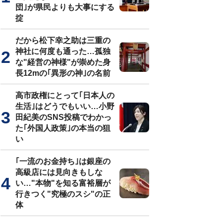
団｣が県民よりも大事にする
掟
だから松下幸之助は三重の
神社に何度も通った…孤独
な"経営の神様"が崇めた身
長12mの｢異形の神｣の名前
高市政権にとって｢日本人の
生活｣はどうでもいい…小野
田紀美のSNS投稿でわかっ
た｢外国人政策｣の本当の狙
い
｢一流のお金持ち｣は銀座の
高級店には見向きもしな
い…"本物"を知る富裕層が
行きつく"究極のスシ"の正
体