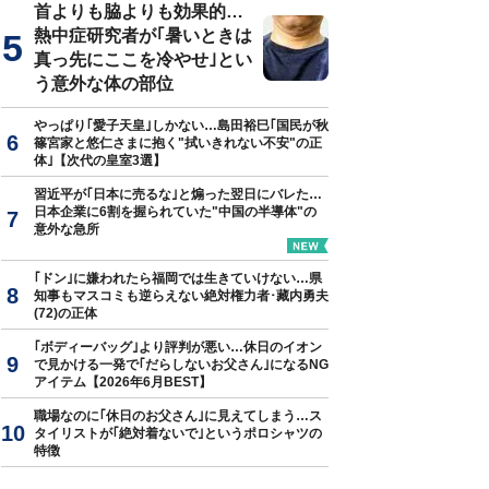
首よりも脇よりも効果的…
熱中症研究者が｢暑いときは
真っ先にここを冷やせ｣とい
う意外な体の部位
やっぱり｢愛子天皇｣しかない…島田裕巳｢国民が秋
篠宮家と悠仁さまに抱く"拭いきれない不安"の正
体｣【次代の皇室3選】
習近平が｢日本に売るな｣と煽った翌日にバレた…
日本企業に6割を握られていた"中国の半導体"の
意外な急所
｢ドン｣に嫌われたら福岡では生きていけない…県
知事もマスコミも逆らえない絶対権力者･藏内勇夫
(72)の正体
｢ボディーバッグ｣より評判が悪い…休日のイオン
で見かける一発で｢だらしないお父さん｣になるNG
アイテム【2026年6月BEST】
職場なのに｢休日のお父さん｣に見えてしまう…ス
タイリストが｢絶対着ないで｣というポロシャツの
特徴