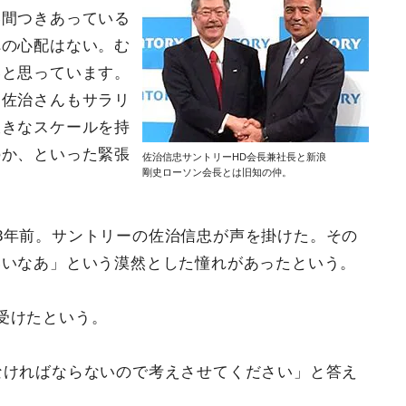
い間つきあっている
への心配はない。む
いと思っています。
、佐治さんもサラリ
大きなスケールを持
のか、といった緊張
佐治信忠サントリーHD会長兼社長と新浪
剛史ローソン会長とは旧知の仲。
3年前。サントリーの佐治信忠が声を掛けた。その
いいなあ」という漠然とした憧れがあったという。
受けたという。
なければならないので考えさせてください」と答え