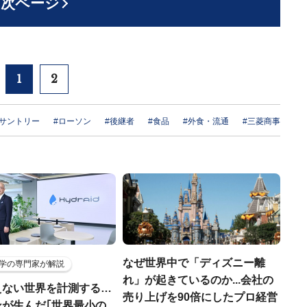
次ページ
1
2
#サントリー
#ローソン
#後継者
#食品
#外食・流通
#三菱商事
なぜ世界中で「ディズニー離
学の専門家が解説
れ」が起きているのか...会社の
えない世界を計測する…
売り上げを90倍にしたプロ経営
ンが生んだ｢世界最小の