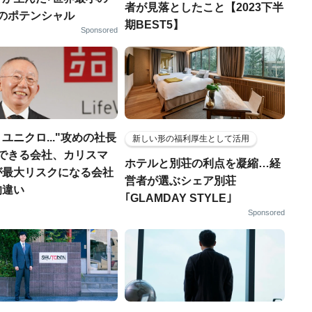
者が見落としたこと【2023下半
｣のポテンシャル
期BEST5】
Sponsored
ユニクロ..."攻めの社長
新しい形の福利厚生として活用
ができる会社、カリスマ
ホテルと別荘の利点を凝縮…経
が最大リスクになる会社
営者が選ぶシェア別荘
的違い
｢GLAMDAY STYLE｣
Sponsored