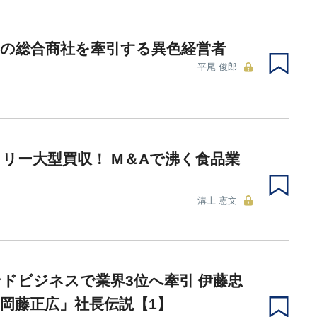
調の総合商社を牽引する異色経営者
平尾 俊郎
リー大型買収！ M＆Aで沸く食品業
溝上 憲文
ドビジネスで業界3位へ牽引 伊藤忠
岡藤正広」社長伝説【1】