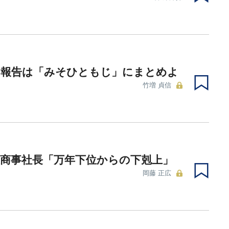
の報告は「みそひともじ」にまとめよ
竹増 貞信
商事社長「万年下位からの下剋上」
岡藤 正広