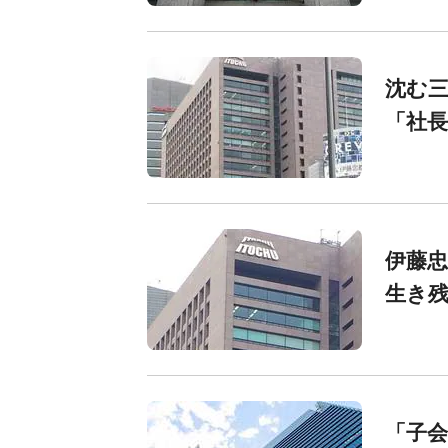
沈む三
「社長
伊藤忠
生き
「子