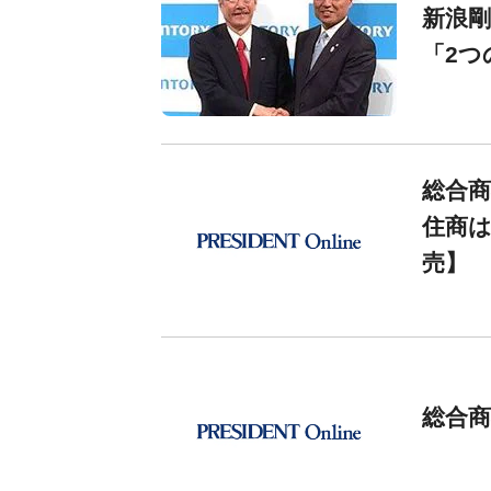
新浪
「2つ
総合商
住商は
売】
総合商