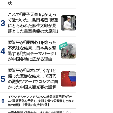
状
これで｢愛子天皇｣はかえっ
て近づいた…島田裕巳｢野望
にとらわれた麻生太郎が見
落とした皇室典範の大原則｣
習近平が｢愛国心｣を煽った
不気味な結果…日本兵を撃
退する｢抗日テーマパーク｣
が中国各地に広がる理由
習近平が｢日本に行くな｣と
煽った悲惨な結末…｢8万円
の激安ツアー｣でロシアに向
かった中国人観光客の誤算
イワシでもサンマでもない...糖尿病専門医が｢が
ん･動脈硬化を予防し､美肌を保つ栄養素をとれる
魚の種類｣【最強の魚活術3選】
一流企業ほど｢働かないオジサン｣が増殖してい