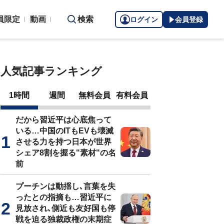
員限定
動画
検索
ログイン
会員登録
人気記事ランキング
1時間
週間
無料会員
有料会員
だから習近平は心底焦って
いる…中国のITもEVも壊滅
させる力を持つ日本が世界
シェア8割を握る"素材"の名
前
プーチンは動揺し､言葉を失
ったとの指摘も…習近平に
見放され､側近も友好国も停
戦を迫る独裁政権の末期症