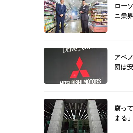
ロー
ニ業
アベノ
団は
腐っ
まる