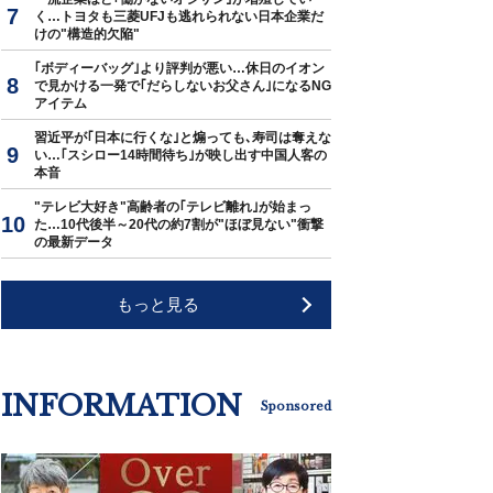
く…トヨタも三菱UFJも逃れられない日本企業だ
けの"構造的欠陥"
｢ボディーバッグ｣より評判が悪い…休日のイオン
で見かける一発で｢だらしないお父さん｣になるNG
アイテム
習近平が｢日本に行くな｣と煽っても､寿司は奪えな
い…｢スシロー14時間待ち｣が映し出す中国人客の
本音
"テレビ大好き"高齢者の｢テレビ離れ｣が始まっ
た…10代後半～20代の約7割が"ほぼ見ない"衝撃
の最新データ
もっと見る
INFORMATION
Sponsored