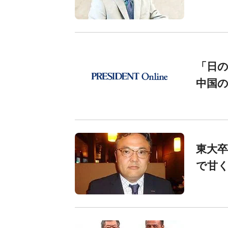
「日
中国
東大卒
で甘