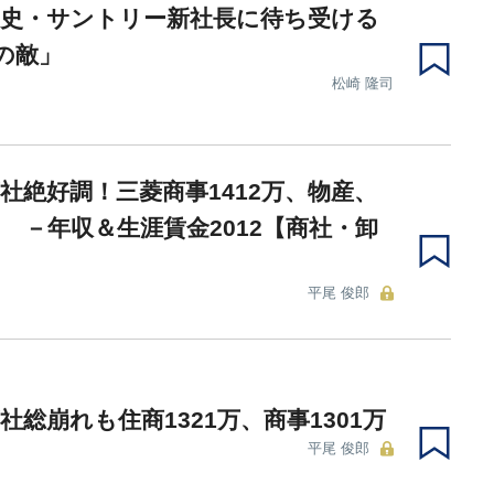
剛史・サントリー新社長に待ち受ける
の敵」
松崎 隆司
社絶好調！三菱商事1412万、物産、
 －年収＆生涯賃金2012【商社・卸
平尾 俊郎
社総崩れも住商1321万、商事1301万
平尾 俊郎