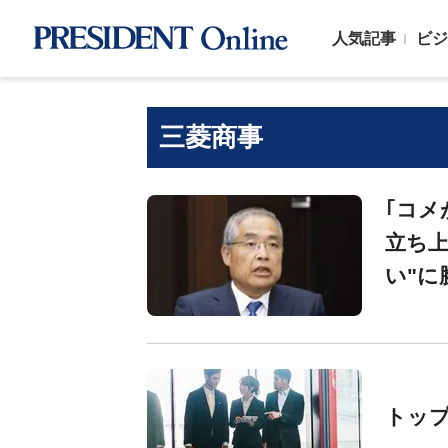
人気記事
ビジ
三菱商事
｢コメ
立ち上
い"に
トップ