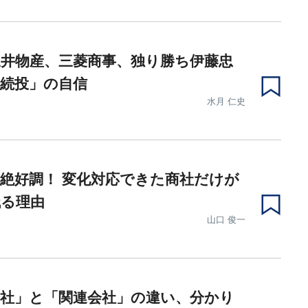
井物産、三菱商事、独り勝ち伊藤忠
続投」の自信
水月 仁史
絶好調！ 変化対応できた商社だけが
残る理由
山口 俊一
会社」と「関連会社」の違い、分かり