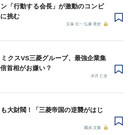
ソン「行動する会長」が激動のコンビ
界に挑む
玉塚 元一,弘兼 憲史
ミクスVS三菱グループ、最強企業集
安倍首相がお嫌い？
水月 仁史
ても大財閥！「三菱帝国の逆襲がはじ
」
國貞 文隆