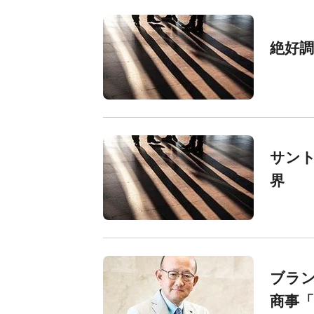
絶好
サント
界
ブラン
商事「