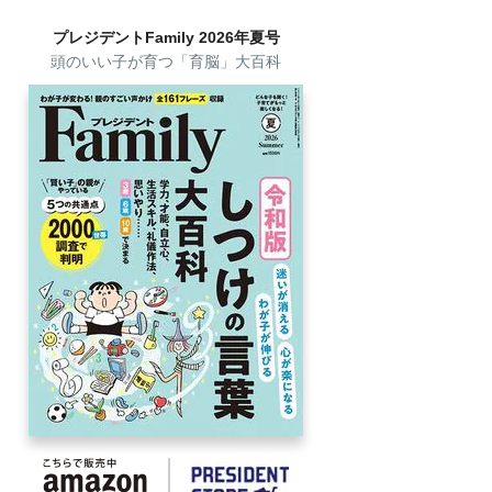
プレジデントFamily 2026年夏号
頭のいい子が育つ「育脳」大百科