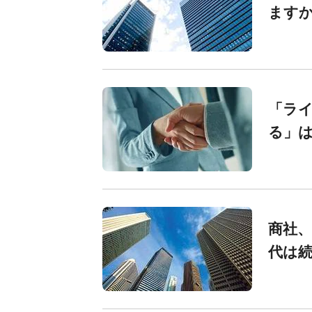
ます
「ラ
る」
商社、
代は