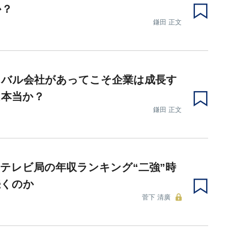
か？
鎌田 正文
イバル会社があってこそ企業は成長す
は本当か？
鎌田 正文
テレビ局の年収ランキング“二強”時
続くのか
菅下 清廣