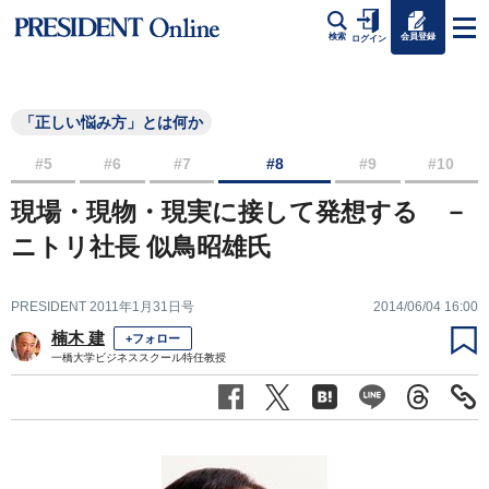
会員登録
検索
ログイン
「正しい悩み方」とは何か
#5
#6
#7
#8
#9
#10
現場・現物・現実に接して発想する －
ニトリ社長 似鳥昭雄氏
PRESIDENT 2011年1月31日号
2014/06/04 16:00
楠木 建
+フォロー
一橋大学ビジネススクール特任教授