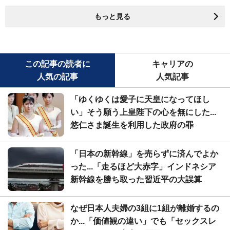
もっと見る
この記事の読者に
キャリアの
人気の記事
人気記事
「ゆくゆくは愛子に天皇になってほし
い」そう願う上皇陛下の心を無にした...
悠仁さま誕生を利用した政府の罪
「日本の新幹線」を売らずに済んでよか
った...「走るほど大赤字」インドネシア
新幹線を勝ち取った習近平の大誤算
なぜ日本人夫婦の3組に1組が離婚するの
か...「価値観の違い」でも「セックスレ