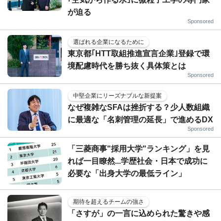
が迫る
Sponsored
選ばれる企業になるために
東京都｢HTT取組推進宣言企業｣登録で環
境配慮時代を勝ち抜く具体策とは
Sponsored
中堅企業にリーズナブルな新提案
なぜ複雑なSFAは挫折する？少人数組織
に最適な「名刺管理の延長」で進めるDX
Sponsored
「三菱商事"採用大学"ランキング」を見
れば一目瞭然...学歴社会・日本で成功に
必要な「出身大学の最低ライン」
期待を超えるチームの強さ
「さすが」の一言に込められた驚きや感