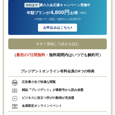
夏の入会応援キャンペーン実施中
8/31まで
4,800円
年額プランが
お得
（税込）
※年額プラン限定／他割引との併用不可
お申込みはこちら
今すぐ登録して続きを読む
（
最初の7日間無料
・無料期間内はいつでも解約可）
プレジデントオンライン有料会員の4つの特典
広告最小化で快適な閲覧
雑誌『プレジデント』が最新号から読み放題
ビジネスに役立つ学びの動画が見放題
会員限定オンラインイベント