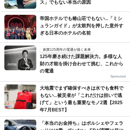
ス」でもない本当の原因
帝国ホテルでも椿山荘でもない...「ミシ
ュランガイド」が太鼓判を押した意外す
ぎる日本のホテルの名前
創業125周年の電通が描く未来
125年磨き続けた課題解決力。多様な人
財の才能を掛け合わせて挑む、これから
の電通
Sponsored
大地震でまず確保すべきは水でも食料で
もない...被災者が「これだけは担いで逃
げて」という最も重要なモノ2選【2025
年7月BEST】
「本当のお金持ち」はポルシェやフェラ