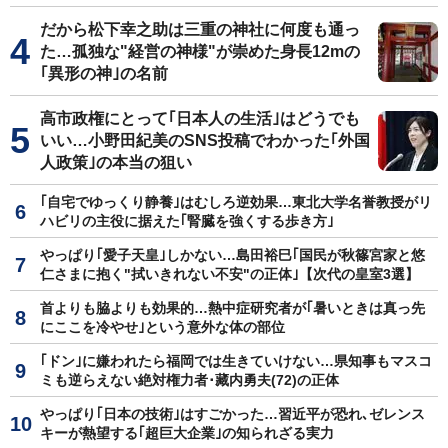
だから松下幸之助は三重の神社に何度も通っ
た…孤独な"経営の神様"が崇めた身長12mの
｢異形の神｣の名前
高市政権にとって｢日本人の生活｣はどうでも
いい…小野田紀美のSNS投稿でわかった｢外国
人政策｣の本当の狙い
｢自宅でゆっくり静養｣はむしろ逆効果…東北大学名誉教授がリ
ハビリの主役に据えた｢腎臓を強くする歩き方｣
やっぱり｢愛子天皇｣しかない…島田裕巳｢国民が秋篠宮家と悠
仁さまに抱く"拭いきれない不安"の正体｣【次代の皇室3選】
首よりも脇よりも効果的…熱中症研究者が｢暑いときは真っ先
にここを冷やせ｣という意外な体の部位
｢ドン｣に嫌われたら福岡では生きていけない…県知事もマスコ
ミも逆らえない絶対権力者･藏内勇夫(72)の正体
やっぱり｢日本の技術｣はすごかった…習近平が恐れ､ゼレンス
キーが熱望する｢超巨大企業｣の知られざる実力