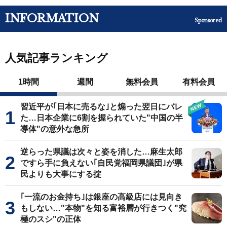
INFORMATION
Sponsored
人気記事ランキング
1時間
週間
無料会員
有料会員
習近平が｢日本に売るな｣と煽った翌日にバレ
た…日本企業に6割を握られていた"中国の半
導体"の意外な急所
逆らった県議は次々と姿を消した…麻生太郎
ですら手に負えない｢自民党福岡県議団｣が県
民よりも大事にする掟
｢一流のお金持ち｣は銀座の高級店には見向き
もしない…"本物"を知る富裕層が行きつく"究
極のスシ"の正体