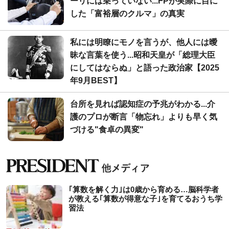
ーリには乗っていない...FPが実際に目に
した「富裕層のクルマ」の真実
私には明瞭にモノを言うが、他人には曖
昧な言葉を使う...昭和天皇が「総理大臣
にしてはならぬ」と語った政治家【2025
年9月BEST】
台所を見れば認知症の予兆がわかる...介
護のプロが断言「物忘れ」よりも早く気
づける"食卓の異変"
｢算数を解く力｣は0歳から育める…脳科学者
が教える｢算数が得意な子｣を育てるおうち学
習法