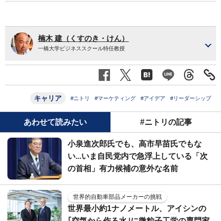
楠木 建（くすのき・けん）
一橋大学ビジネススクール特任教授
キャリア
#ニトリ
#マーケティング
#アイデア
#リーダーシップ
あわせて読みたい
#ニトリの記事
小泉進次郎氏でも、高市早苗氏でもな
い...いま自民党内で急浮上している「次
の首相」有力候補の意外な名前
世界的自動車部品メーカーの挑戦
世界最小約1ナノメートル、アイシンの
｢空気から作る水｣に微粒子工学の専門家