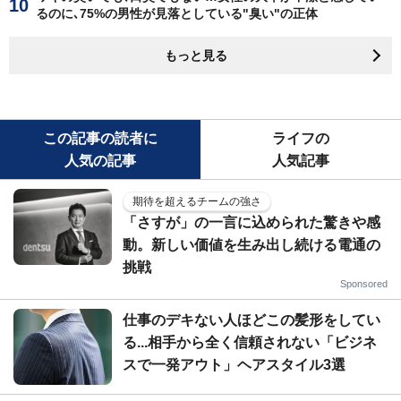
るのに､75%の男性が見落としている"臭い"の正体
もっと見る
この記事の読者に
ライフの
人気の記事
人気記事
期待を超えるチームの強さ
「さすが」の一言に込められた驚きや感
動。新しい価値を生み出し続ける電通の
挑戦
Sponsored
仕事のデキない人ほどこの髪形をしてい
る...相手から全く信頼されない「ビジネ
スで一発アウト」ヘアスタイル3選