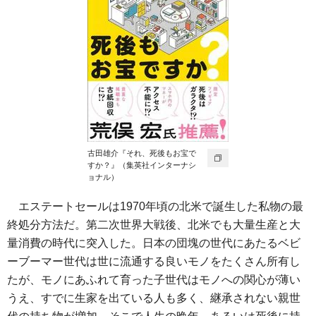
古田雄介『それ、死後もお宝で
すか？』（集英社インターナシ
ョナル）
エステートセールは1970年頃の北米で誕生した私物の最
終処分方法だ。第二次世界大戦後、北米でも大量生産と大
量消費の時代に突入した。日本の団塊の世代にあたるベビ
ーブーマー世代は世に流通する良いモノをたくさん所有し
たが、モノにあふれて育った子世代はモノへの関心が薄い
うえ、すでに生家を出ている人も多く、継承されない親世