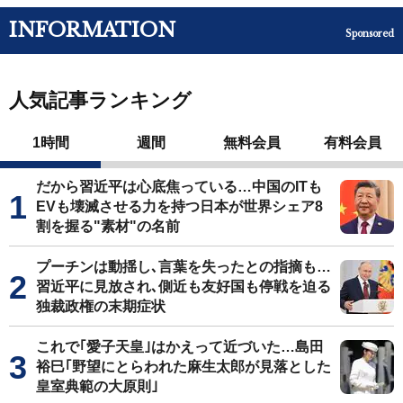
INFORMATION
Sponsored
人気記事ランキング
1時間
週間
無料会員
有料会員
だから習近平は心底焦っている…中国のITも
EVも壊滅させる力を持つ日本が世界シェア8
割を握る"素材"の名前
プーチンは動揺し､言葉を失ったとの指摘も…
習近平に見放され､側近も友好国も停戦を迫る
独裁政権の末期症状
これで｢愛子天皇｣はかえって近づいた…島田
裕巳｢野望にとらわれた麻生太郎が見落とした
皇室典範の大原則｣