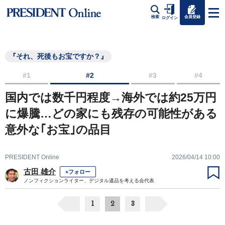
会員登録
検索
ログイン
『それ、死後もお宝ですか？』
#1
#2
#3
#4
国内では数千円程度→海外では約25万円
に爆騰…どの家にも残存の可能性がある
意外な｢お宝｣の品目
PRESIDENT Online
2026/04/14 10:00
古田 雄介
+フォロー
ノンフィクションライター、デジタル遺品を考える会代表
1
2
3