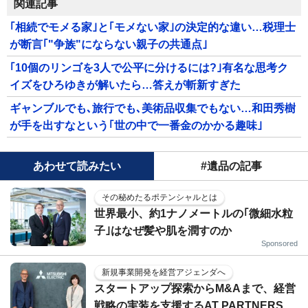
関連記事
｢相続でモメる家｣と｢モメない家｣の決定的な違い…税理士
が断言｢"争族"にならない親子の共通点｣
｢10個のリンゴを3人で公平に分けるには?｣有名な思考ク
イズをひろゆきが解いたら…答えが斬新すぎた
ギャンブルでも､旅行でも､美術品収集でもない…和田秀樹
が手を出すなという｢世の中で一番金のかかる趣味｣
あわせて読みたい
#遺品の記事
その秘めたるポテンシャルとは
世界最小、約1ナノメートルの｢微細水粒
子｣はなぜ髪や肌を潤すのか
Sponsored
新規事業開発を経営アジェンダへ
スタートアップ探索からM&Aまで、経営
戦略の実装を支援するAT PARTNERS