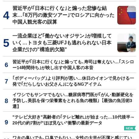
習近平が｢日本に行くな｣と煽った悲惨な結
末…｢8万円の激安ツアー｣でロシアに向かった
中国人観光客の誤算
一流企業ほど｢働かないオジサン｣が増殖して
いく…トヨタも三菱UFJも逃れられない日本
企業だけの"構造的欠陥"
習近平が｢日本に行くな｣と煽っても､寿司は奪えない…｢スシロ
ー14時間待ち｣が映し出す中国人客の本音
｢ボディーバッグ｣より評判が悪い…休日のイオンで見かける一
発で｢だらしないお父さん｣になるNGアイテム
イワシでもサンマでもない...糖尿病専門医が｢がん･動脈硬化を
予防し､美肌を保つ栄養素をとれる魚の種類｣【最強の魚活術3
選】
"テレビ大好き"高齢者の｢テレビ離れ｣が始まった…10代後半～
20代の約7割が"ほぼ見ない"衝撃の最新データ
ワキの臭いでも､口臭でもない…女性の大半が不潔と感じてい