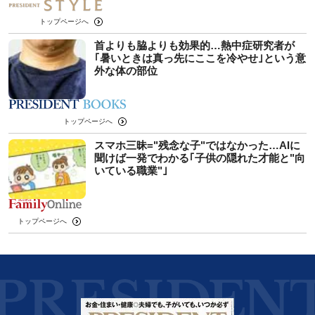
トップページへ
首よりも脇よりも効果的…熱中症研究者が
｢暑いときは真っ先にここを冷やせ｣という意
外な体の部位
トップページへ
スマホ三昧="残念な子"ではなかった…AIに
聞けば一発でわかる｢子供の隠れた才能と"向
いている職業"｣
トップページへ