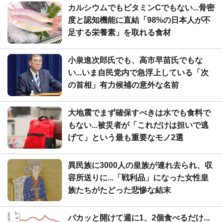
カルシウムでもビタミンCでもない...骨密
度と認知機能に直結「98%の日本人が不
足する栄養素」を取れる食材
小泉進次郎氏でも、高市早苗氏でもな
い...いま自民党内で急浮上している「次
の首相」有力候補の意外な名前
大地震でまず確保すべきは水でも食料で
もない...被災者が「これだけは担いで逃
げて」という最も重要なモノ2選
異民族に3000人の皇族が連れ去られ、収
容所送りに...「戦利品」になった女性皇
族たちがたどった悲惨な結末
パカッと開けて週に1、2個食べるだけ...