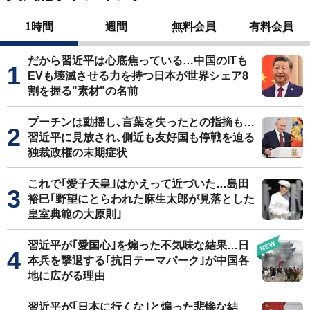
1時間
週間
無料会員
有料会員
だから習近平は心底焦っている…中国のITも
EVも壊滅させる力を持つ日本が世界シェア8
割を握る"素材"の名前
プーチンは動揺し､言葉を失ったとの指摘も…
習近平に見放され､側近も友好国も停戦を迫る
独裁政権の末期症状
これで｢愛子天皇｣はかえって近づいた…島田
裕巳｢野望にとらわれた麻生太郎が見落とした
皇室典範の大原則｣
習近平が｢愛国心｣を煽った不気味な結果…日
本兵を撃退する｢抗日テーマパーク｣が中国各
地に広がる理由
習近平が｢日本に行くな｣と煽った悲惨な結