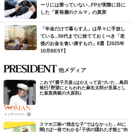
ーリには乗っていない...FPが実際に目に
した「富裕層のクルマ」の真実
「年金だけで暮らす人」は早々に手放し
ている...50代までに捨てておくべき「老
後のお金を食い潰すもの」8選【2025年
10月BEST】
これで｢愛子天皇｣はかえって近づいた…島田
裕巳｢野望にとらわれた麻生太郎が見落とし
た皇室典範の大原則｣
トップページへ
スマホ三昧="残念な子"ではなかった…AIに
聞けば一発でわかる｢子供の隠れた才能と"向