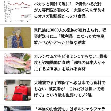
パカッと開けて週に1、2個食べるだけ...
がん専門医が勧める「大腸がんを予防す
るオメガ脂肪酸たっぷり食品」
異民族に3000人の皇族が連れ去られ、収
容所送りに...「戦利品」になった女性皇
族たちがたどった悲惨な結末
カルシウムでもビタミンCでもない...骨密
度と認知機能に直結「98%の日本人が不
足する栄養素」を取れる食材
大地震でまず確保すべきは水でも食料で
もない...被災者が「これだけは担いで逃
げて」という最も重要なモノ2選
「本当のお金持ち」はポルシェやフェラ