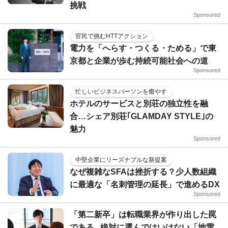
挑戦
Sponsored
官民で挑むHTTアクション
電力を「へらす・つくる・ためる」で東
京都と企業が歩む持続可能社会への道
Sponsored
忙しいビジネスパーソンを癒やす
ホテルのサービスと別荘の独立性を融
合…シェア別荘｢GLAMDAY STYLE｣の
魅力
Sponsored
中堅企業にリーズナブルな新提案
なぜ複雑なSFAは挫折する？少人数組織
に最適な「名刺管理の延長」で進めるDX
Sponsored
「第二新卒」は転職業界が作り出した罠
である...絶対に選んではいけない「地雷