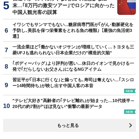
末…｢8万円の激安ツアー｣でロシアに向かった
中国人観光客の誤算
イワシでもサンマでもない...糖尿病専門医が｢がん･動脈硬化を
予防し､美肌を保つ栄養素をとれる魚の種類｣【最強の魚活術3
選】
一流企業ほど｢働かないオジサン｣が増殖していく…トヨタも三
菱UFJも逃れられない日本企業だけの"構造的欠陥"
｢ボディーバッグ｣より評判が悪い…休日のイオンで見かける一
発で｢だらしないお父さん｣になるNGアイテム
習近平が｢日本に行くな｣と煽っても､寿司は奪えない…｢スシロ
ー14時間待ち｣が映し出す中国人客の本音
"テレビ大好き"高齢者の｢テレビ離れ｣が始まった…10代後半～
20代の約7割が"ほぼ見ない"衝撃の最新データ
もっと見る