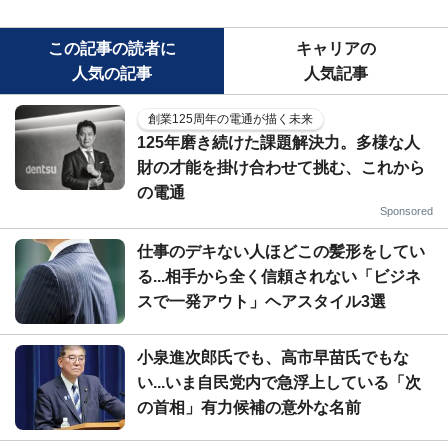
この記事の読者に
キャリアの
人気の記事
人気記事
創業125周年の電通が描く未来
125年磨き続けた課題解決力。多様な人
財の才能を掛け合わせて挑む、これから
の電通
Sponsored
仕事のデキない人ほどこの髪形をしてい
る...相手から全く信頼されない「ビジネ
スで一発アウト」ヘアスタイル3選
小泉進次郎氏でも、高市早苗氏でもな
い...いま自民党内で急浮上している「次
の首相」有力候補の意外な名前