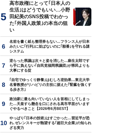
高市政権にとって｢日本人の
生活｣はどうでもいい…小野
田紀美のSNS投稿でわかっ
た｢外国人政策｣の本当の狙
い
名前を書く紙も整理券もない…フランス人が日本
みたいに｢行列｣に並ばないのに｢順番｣を守れる謎
システム
逆らった県議は次々と姿を消した…麻生太郎です
ら手に負えない｢自民党福岡県議団｣が県民よりも
大事にする掟
｢自宅でゆっくり静養｣はむしろ逆効果…東北大学
名誉教授がリハビリの主役に据えた｢腎臓を強くす
る歩き方｣
政治家に最も向いていない人を首相にしてしまっ
た…天皇すら懸念を口にされる高市早苗がいます
ぐやるべきこと【2026年6月BEST】
やっぱり｢日本の技術｣はすごかった…習近平が恐
れ､ゼレンスキーが熱望する｢超巨大企業｣の知られ
ざる実力