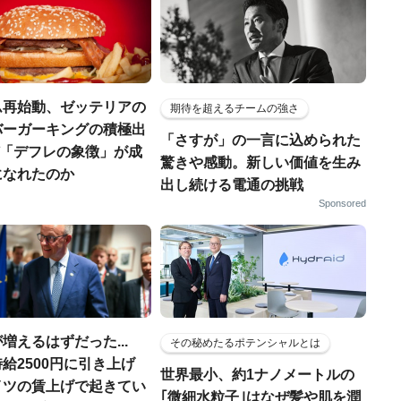
ム再始動、ゼッテリアの
期待を超えるチームの強さ
バーガーキングの積極出
「さすが」の一言に込められた
なぜ「デフレの象徴」が成
驚きや感動。新しい価値を生み
になれたのか
出し続ける電通の挑戦
Sponsored
増えるはずだった...
その秘めたるポテンシャルとは
給2500円に引き上げ
世界最小、約1ナノメートルの
イツの賃上げで起きてい
｢微細水粒子｣はなぜ髪や肌を潤