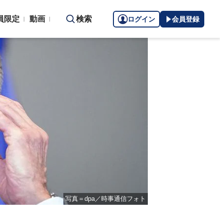
員限定
動画
検索
ログイン
会員登録
写真＝dpa／時事通信フォト