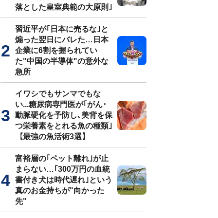
落とした皇室典範の大原則｣
習近平が｢日本に売るな｣と
煽った翌日にバレた…日本
企業に6割を握られてい
た"中国の半導体"の意外な
急所
イワシでもサンマでもな
い...糖尿病専門医が｢がん･
動脈硬化を予防し､美背を保
つ栄養素をとれる魚の種類｣
【最強の魚活術3選】
富裕層の｢ペット離れ｣が止
まらない…｢300万円の血統
書付き犬は時代遅れ｣という
真のお金持ちが"向かった
先"