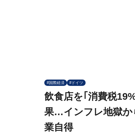
#国際経済
#ドイツ
飲食店を｢消費税19
果…インフレ地獄か
業自得