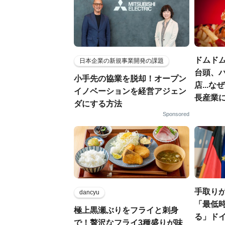
ドムド
日本企業の新規事業開発の課題
台頭、
小手先の協業を脱却！オープン
店...
イノベーションを経営アジェン
長産業
ダにする方法
Sponsored
手取りが
dancyu
「最低時
極上黒瀬ぶりをフライと刺身
る」ド
で！贅沢なフライ3種盛りが味