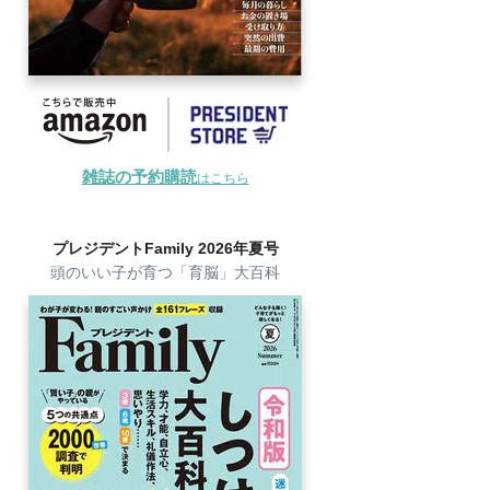
雑誌の予約購読
はこちら
プレジデントFamily 2026年夏号
頭のいい子が育つ「育脳」大百科