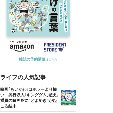
雑誌の予約購読
はこちら
ライフの人気記事
映画｢ちいかわ｣はホラーより怖
い…興行収入｢キングダム｣超え､
満員の映画館に"どよめき"が起
こる結末