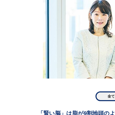
全て
「賢い脳」は脂が9割地頭の