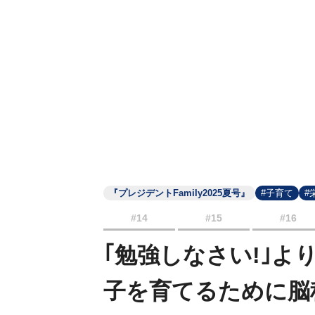
『プレジデントFamily2025夏号』
#子育て
#
#14
#15
#16
｢勉強しなさい!｣
子を育てるために脳