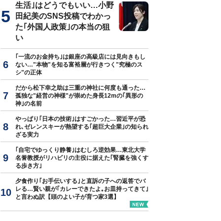
生活｣はどうでもいい…小野
田紀美のSNS投稿でわかっ
た｢外国人政策｣の本当の狙
い
｢一流のお金持ち｣は銀座の高級店には見向きもし
ない…"本物"を知る富裕層が行きつく"究極のス
シ"の正体
だから松下幸之助は三重の神社に何度も通った…
孤独な"経営の神様"が崇めた身長12mの｢異形の
神｣の名前
やっぱり｢日本の技術｣はすごかった…習近平が恐
れ､ゼレンスキーが熱望する｢超巨大企業｣の知られ
ざる実力
｢自宅でゆっくり静養｣はむしろ逆効果…東北大学
名誉教授がリハビリの主役に据えた｢腎臓を強くす
る歩き方｣
夕食作り｢お手伝いする｣と直訴の子への返答でバ
レる…賢い親が｢カレーできたよ｡お皿持ってきて｣
と言わぬ訳【頭のよい子が育つ家3選】