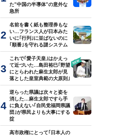
た"中国の半導体"の意外な
急所
名前を書く紙も整理券もな
い…フランス人が日本みた
いに｢行列｣に並ばないのに
｢順番｣を守れる謎システム
これで｢愛子天皇｣はかえっ
て近づいた…島田裕巳｢野望
にとらわれた麻生太郎が見
落とした皇室典範の大原則｣
逆らった県議は次々と姿を
消した…麻生太郎ですら手
に負えない｢自民党福岡県議
団｣が県民よりも大事にする
掟
高市政権にとって｢日本人の