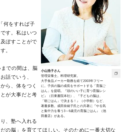
「何をすれば子
のです。私はいつ
を及ぼすことがで
ます。
いまでの間は、脳
小山浩子さん
管理栄養士。料理研究家。
のお話でいう、
大手食品メーカー勤務を経て2003年フリー
すから、体をつく
に。子供の脳の成長をサポートする「育脳ご
はん」を提唱。『頭のいい子に育つ育脳レシ
ことが大事だと考
ピ』（日東書院本社）、『子どもの脳は、
「朝ごはん」で決まる！』（小学館）など、
著書多数。成田奈緒子氏との共著に『やる気
と集中力を養う3～6歳児の育脳ごはん』（池
田書店）がある。
より、塾へ入れる
らだの脳」を育ててほしい。そのために一番大切な