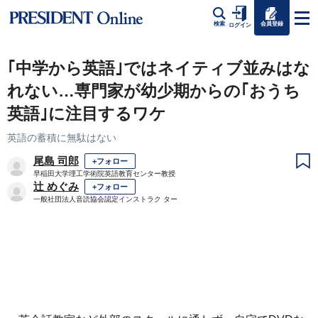
会員登録
検索
ログイン
｢中学から英語｣ではネイティブ並みはな
れない…専門家が幼少期からの｢おうち
英語｣に注目するワケ
英語の蓄積に無駄はない
尾島 司郎
+フォロー
早稲田大学理工学術院英語教育センター教授
辻 めぐみ
+フォロー
一般社団法人音読協会認定インストラク ター