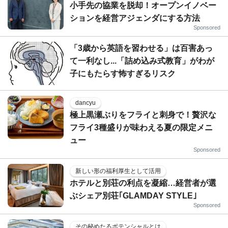
小手先の協業を脱却！オープンイノベー
ションを経営アジェンダにする方法
Sponsored
「3歳から英語を習わせる」は百害あっ
て一利なし...「詰め込み式教育」がわが
子にもたらす怖すぎるリスク
dancyu
極上黒瀬ぶりをフライと刺身で！贅沢な
フライ3種盛りが味わえる夏の限定メニ
ュー
Sponsored
新しい形の福利厚生として活用
ホテルと別荘の利点を凝縮…経営者が選
ぶシェア別荘｢GLAMDAY STYLE｣
Sponsored
その秘めたるポテンシャルとは