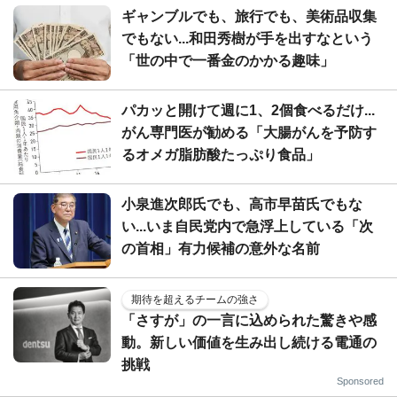
ギャンブルでも、旅行でも、美術品収集
でもない...和田秀樹が手を出すなという
「世の中で一番金のかかる趣味」
パカッと開けて週に1、2個食べるだけ...
がん専門医が勧める「大腸がんを予防す
るオメガ脂肪酸たっぷり食品」
小泉進次郎氏でも、高市早苗氏でもな
い...いま自民党内で急浮上している「次
の首相」有力候補の意外な名前
期待を超えるチームの強さ
「さすが」の一言に込められた驚きや感
動。新しい価値を生み出し続ける電通の
挑戦
Sponsored