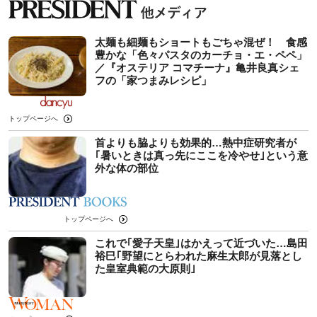
太麺も細麺もショートもごちゃ混ぜ！ 食感
豊かな「色々パスタのカーチョ・エ・ペペ」
／『オステリア コマチーナ』亀井良真シェ
フの「家つまみレシピ」
トップページへ
首よりも脇よりも効果的…熱中症研究者が
｢暑いときは真っ先にここを冷やせ｣という意
外な体の部位
トップページへ
これで｢愛子天皇｣はかえって近づいた…島田
裕巳｢野望にとらわれた麻生太郎が見落とし
た皇室典範の大原則｣