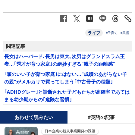
ライフ
#子育て
#英語
関連記事
長女はハーバード､長男は東大､次男はグランドスラム王
者…｢秀才が育つ家庭｣の絶妙すぎる"親子の距離感"
｢頭のいい子が育つ家庭｣にはない…"成績のあがらない子
の親"がメルカリで買ってしまう｢中古冊子の種類｣
｢ADHDグレー｣と診断された子どもたちが高確率であては
まる幼少期からの｢危険な習慣｣
あわせて読みたい
#英語の記事
日本企業の新規事業開発の課題