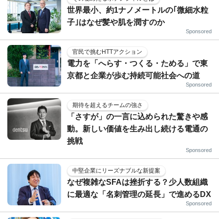
世界最小、約1ナノメートルの｢微細水粒
子｣はなぜ髪や肌を潤すのか
Sponsored
官民で挑むHTTアクション
電力を「へらす・つくる・ためる」で東
京都と企業が歩む持続可能社会への道
Sponsored
期待を超えるチームの強さ
「さすが」の一言に込められた驚きや感
動。新しい価値を生み出し続ける電通の
挑戦
Sponsored
中堅企業にリーズナブルな新提案
なぜ複雑なSFAは挫折する？少人数組織
に最適な「名刺管理の延長」で進めるDX
Sponsored