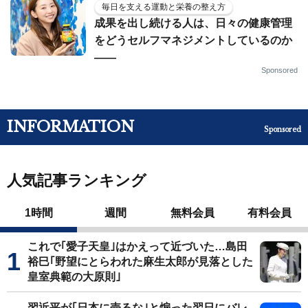
毎日を支える運動と栄養の整え方
成果を出し続ける人は、日々の健康管理
をどうセルフマネジメントしているのか
——
Sponsored
INFORMATION
Sponsored
人気記事ランキング
1時間
週間
無料会員
有料会員
これで｢愛子天皇｣はかえって近づいた…島田
裕巳｢野望にとらわれた麻生太郎が見落とした
皇室典範の大原則｣
習近平が｢日本に売るな｣と煽った翌日にバレ