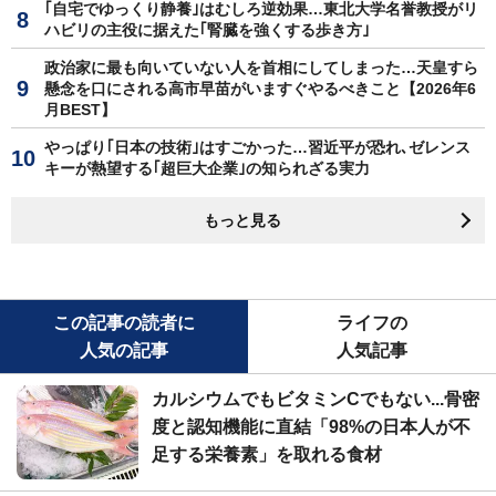
｢自宅でゆっくり静養｣はむしろ逆効果…東北大学名誉教授がリ
ハビリの主役に据えた｢腎臓を強くする歩き方｣
政治家に最も向いていない人を首相にしてしまった…天皇すら
懸念を口にされる高市早苗がいますぐやるべきこと【2026年6
月BEST】
やっぱり｢日本の技術｣はすごかった…習近平が恐れ､ゼレンス
キーが熱望する｢超巨大企業｣の知られざる実力
もっと見る
この記事の読者に
ライフの
人気の記事
人気記事
カルシウムでもビタミンCでもない...骨密
度と認知機能に直結「98%の日本人が不
足する栄養素」を取れる食材