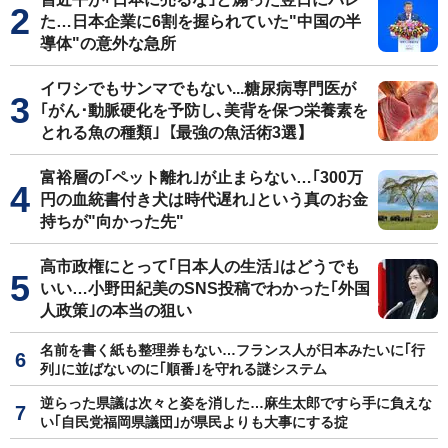
た…日本企業に6割を握られていた"中国の半
導体"の意外な急所
イワシでもサンマでもない...糖尿病専門医が
｢がん･動脈硬化を予防し､美背を保つ栄養素を
とれる魚の種類｣【最強の魚活術3選】
富裕層の｢ペット離れ｣が止まらない…｢300万
円の血統書付き犬は時代遅れ｣という真のお金
持ちが"向かった先"
高市政権にとって｢日本人の生活｣はどうでも
いい…小野田紀美のSNS投稿でわかった｢外国
人政策｣の本当の狙い
名前を書く紙も整理券もない…フランス人が日本みたいに｢行
列｣に並ばないのに｢順番｣を守れる謎システム
逆らった県議は次々と姿を消した…麻生太郎ですら手に負えな
い｢自民党福岡県議団｣が県民よりも大事にする掟