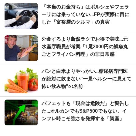
「本当のお金持ち」はポルシェやフェラ
ーリには乗っていない...FPが実際に目に
した「富裕層のクルマ」の真実
外食するより断然ラクでお得で美味...元
水産庁職員が考案「1尾2000円の鮮魚丸
ごとフライパン料理」の非日常感
パンと白米よりやっかい...糖尿病専門医
が絶対に飲まない"一見ヘルシーに見えて
怖い飲み物"の名前
バフェットも「現金は危険だ」と警告し
た...オルカンでもS&P500でもない、イ
ンフレ時こそ強さを発揮する「資産」